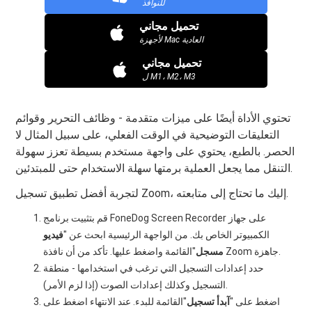
للنوافذ
تحميل مجاني
لأجهزة Mac العادية
تحميل مجاني
ل M1، M2، M3
تحتوي الأداة أيضًا على ميزات متقدمة - وظائف التحرير وقوائم
التعليقات التوضيحية في الوقت الفعلي، على سبيل المثال لا
الحصر. بالطبع، يحتوي على واجهة مستخدم بسيطة تعزز سهولة
التنقل مما يجعل العملية برمتها سهلة الاستخدام حتى للمبتدئين.
لتجربة أفضل تطبيق تسجيل Zoom، إليك ما تحتاج إلى متابعته.
قم بتثبيت برنامج FoneDog Screen Recorder على جهاز
الكمبيوتر الخاص بك. من الواجهة الرئيسية ابحث عن "
فيديو
"القائمة واضغط عليها. تأكد من أن نافذة Zoom جاهزة.
مسجل
حدد إعدادات التسجيل التي ترغب في استخدامها - منطقة
التسجيل وكذلك إعدادات الصوت (إذا لزم الأمر).
اضغط على "
آبدأ
تسجيل
"القائمة للبدء. عند الانتهاء اضغط على