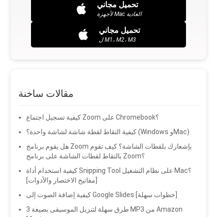
تحميل مجاني
لأجهزة Mac العادية
تحميل مجاني
ل M1، M2، M3
مقالات ساخنة
كيفية تسجيل اجتماع Zoom على Chromebook؟
كيفية التقاط لقطة شاشة لشاشة واحدة؟ (Windows وMac)
هل يقوم برنامج Zoom بإشعارك بلقطات الشاشة؟ كيف تقوم
بالتقاط لقطات الشاشة على برنامج Zoom؟
كيفية استخدام أداة Snipping Tool على نظام التشغيل Mac؟
[مفاتيح الاختصار والأدوات]
كيفية إضافة الصوت إلى Google Slides [خطوات سهلة]
3 طرق سهلة لتنزيل الموسيقى بصيغة MP3 من Amazon