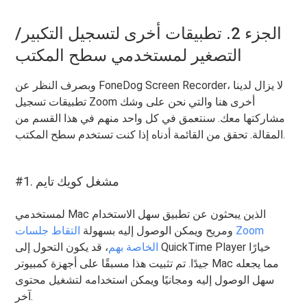
الجزء 2. تطبيقات أخرى لتسجيل التكبير/
التصغير لمستخدمي سطح المكتب
وبصرف النظر عن FoneDog Screen Recorder، لا يزال لدينا
تطبيقات تسجيل Zoom أخرى هنا والتي نحن على وشك
مشاركتها معك. سنتعمق في كل واحد منهم في هذا القسم من
المقالة. تحقق من القائمة أدناه إذا كنت تستخدم سطح المكتب.
#1. مشغل كويك تايم
لمستخدمي Mac الذين يبحثون عن تطبيق سهل الاستخدام
ومريح ويمكن الوصول إليه بسهولة
التقاط جلسات Zoom
الخاصة بهم
، قد يكون التحول إلى QuickTime Player خيارًا
جيدًا. تم تثبيت هذا مسبقًا على أجهزة كمبيوتر Mac مما يجعله
سهل الوصول إليه ومجانيًا ويمكن استخدامه لتشغيل محتوى
آخر.