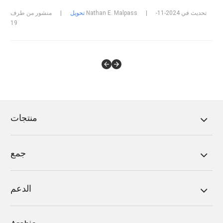
تحديث في 2024-11-
|
منشور من طرف Nathan E. Malpass
تحويل
|
19
منتجات
جمع
الدعم