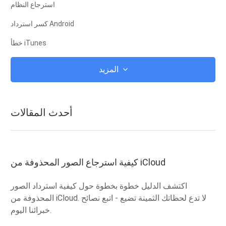
استرجاع النظام
كسر استرداد Android
خطأ iTunes
على iCloud
المزيد
اي تيونز
جذر
أحدث المقالات
وضع استرداد iOS
وضع الاسترداد في Android
ROM الروبوت
كيفية استرجاع الصور المحذوفة من iCloud
الهروب من السجن
اكتشف الدليل خطوة بخطوة حول كيفية استرداد الصور
تحديث
المحذوفة من iCloud. لا تدع لحظاتك الثمينة تضيع - اتبع نصائح
خبرائنا اليوم.
المجمدات