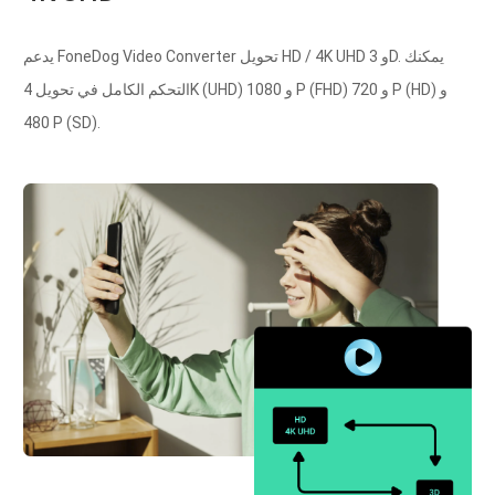
يدعم FoneDog Video Converter تحويل HD / 4K UHD و 3D. يمكنك
التحكم الكامل في تحويل 4K (UHD) و 1080 P (FHD) و 720 P (HD) و
480 P (SD).