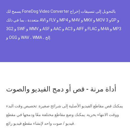
يسمح لك FoneDog Video Converter بالتحويل إلى تنسيقات إخراج
متعددة ، بما في ذلك AVI و FLV و MP4 و M4V و MKV و MOV و 3GP و
3G2 و SWF و WMV و ASF و AAC و AC3 و AIFF و FLAC و M4A و MP3
و OGG و WAV ، WMA ، إلخ.
أداة مرنة - قص أو دمج الفيديو والصوت
يمكنك قص مقاطع الفيديو الأصلية إلى شرائح صغيرة. تخصيص وقت البدء
ووقت الانتهاء بحرية. يمكنك وضع مقاطع مختلفة معًا ودمجها في مقطع
فيديو / صوت واحد لإنشاء مقطع فيديو رائع.