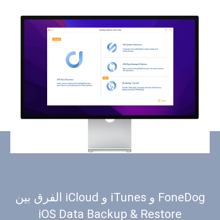
الفرق بين iCloud و iTunes و FoneDog
iOS Data Backup & Restore