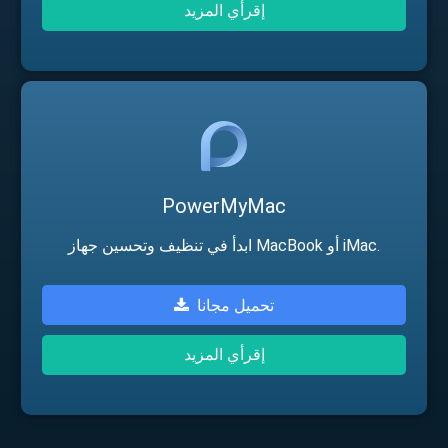
إقرأي المزيد
PowerMyMac
ابدأ في تنظيف وتحسين جهاز MacBook أو iMac.
تحميل مجانا
إقرأي المزيد