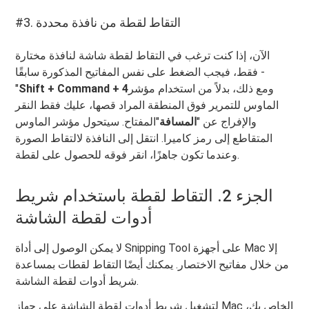
#3. التقاط لقطة من نافذة محددة
الآن، إذا كنت ترغب في التقاط لقطة شاشة لنافذة مختارة
فقط، فيجب الضغط على نفس المفاتيح المذكورة سابقًا -
ومع ذلك، بدلاً من استخدام مؤشر
Shift + Command + 4
"
الماوس للتمرير فوق المنطقة المراد قصها، عليك فقط النقر
والإفراج عن "
المسافة
"المفتاح. سيتحول مؤشر الماوس
المتقاطع إلى رمز كاميرا. انتقل إلى النافذة لالتقاط الصورة
وعندما تكون جاهزًا، انقر فوقه للحصول على لقطة.
الجزء 2. التقاط لقطة باستخدام شريط
أدوات لقطة الشاشة
لا يمكن الوصول إلى أداة Snipping Tool على أجهزة Mac إلا
من خلال مفاتيح الاختصار. يمكنك أيضًا التقاط لقطات بمساعدة
شريط أدوات لقطة الشاشة.
لتشغيل شريط أدوات لقطة الشاشة على جهاز Mac الخاص بك،