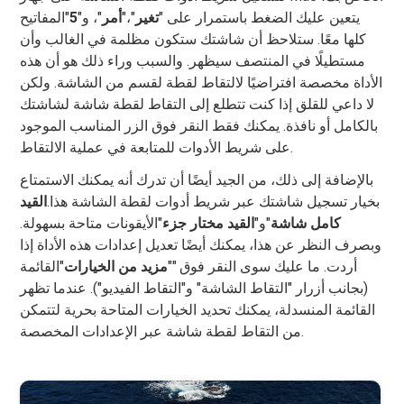
يتعين عليك الضغط باستمرار على "
تغير
"،"
أمر
"، و"
5
"المفاتيح
كلها معًا. ستلاحظ أن شاشتك ستكون مظلمة في الغالب وأن
مستطيلًا في المنتصف سيظهر. والسبب وراء ذلك هو أن هذه
الأداة مخصصة افتراضيًا لالتقاط لقطة لقسم من الشاشة. ولكن
لا داعي للقلق إذا كنت تتطلع إلى التقاط لقطة شاشة لشاشتك
بالكامل أو نافذة. يمكنك فقط النقر فوق الزر المناسب الموجود
على شريط الأدوات للمتابعة في عملية الالتقاط.
بالإضافة إلى ذلك، من الجيد أيضًا أن تدرك أنه يمكنك الاستمتاع
بخيار تسجيل شاشتك عبر شريط أدوات لقطة الشاشة هذا.
القيد
كامل
شاشة
"و"
القيد
مختار
جزء
"الأيقونات متاحة بسهولة.
وبصرف النظر عن هذا، يمكنك أيضًا تعديل إعدادات هذه الأداة إذا
أردت. ما عليك سوى النقر فوق ""
مزيد من الخيارات
"القائمة
(بجانب أزرار "التقاط الشاشة" و"التقاط الفيديو"). عندما تظهر
القائمة المنسدلة، يمكنك تحديد الخيارات المتاحة بحرية لتتمكن
من التقاط لقطة شاشة عبر الإعدادات المخصصة.