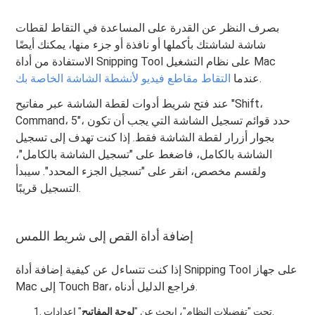
بصرف النظر عن القدرة على المساعدة في التقاط لقطات
شاشة لشاشتك بأكملها أو نافذة أو جزء منها، يمكنك أيضًا
الاستفادة من أداة Snipping Tool على نظام التشغيل Mac
.
عندما
التقاط مقاطع فيديو لأنشطة الشاشة الخاصة بك
عند فتح شريط أدوات لقطة الشاشة عبر مفاتيح "Shift،
Command، 5"، حدد قوائم تسجيل الشاشة التي يجب أن تكون
بجوار أزرار لقطة الشاشة فقط. إذا كنت تهدف إلى تسجيل
الشاشة بالكامل، فاضغط على "تسجيل الشاشة بالكامل"،
ولقسم مخصص، انقر على "تسجيل الجزء المحدد". سيبدأ
التسجيل قريبًا.
إضافة أداة القص إلى شريط اللمس
إذا كنت تتساءل عن كيفية إضافة أداة Snipping Tool على جهاز
Mac إلى Touch Bar، فراجع الدليل أدناه.
" إعدادات.
تحت "تفضيلات النظام"، ابحث عن "
لوحة المفاتيح