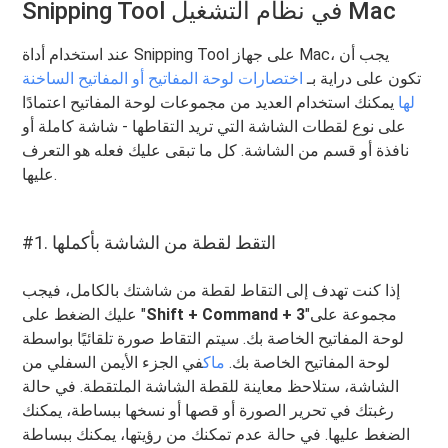
Snipping Tool في نظام التشغيل Mac
عند استخدام أداة Snipping Tool على جهاز Mac، يجب أن
تكون على دراية بـ
اختصارات لوحة المفاتيح أو المفاتيح الساخنة
لها
يمكنك استخدام العديد من مجموعات لوحة المفاتيح اعتمادًا
على نوع لقطات الشاشة التي تريد التقاطها - شاشة كاملة أو
نافذة أو قسم من الشاشة. كل ما تبقى عليك فعله هو التعرف
عليها.
#1. التقط لقطة من الشاشة بأكملها
إذا كنت تهدف إلى التقاط لقطة من شاشتك بالكامل، فيجب
"مجموعة على
Shift + Command + 3
عليك الضغط على "
لوحة المفاتيح الخاصة بك. سيتم التقاط صورة تلقائيًا بواسطة
لوحة المفاتيح الخاصة بك.
ماك
في الجزء الأيمن السفلي من
الشاشة، ستلاحظ معاينة للقطة الشاشة الملتقطة. في حالة
رغبتك في تحرير الصورة أو قصها أو نسخها ببساطة، يمكنك
الضغط عليها. في حالة عدم تمكنك من رؤيتها، يمكنك ببساطة