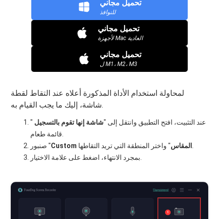
تحميل مجاني
للنوافذ
تحميل مجاني
لأجهزة Mac العادية
تحميل مجاني
ل M1، M2، M3
لمحاولة استخدام الأداة المذكورة أعلاه عند التقاط لقطة
شاشة، إليك ما يجب القيام به.
عند التثبيت، افتح التطبيق وانتقل إلى "
شاشة
إنها تقوم بالتسجيل
"
قائمة طعام.
" واختر المنطقة التي تريد التقاطها.
المقاس
Custom
صنبور "
بمجرد الانتهاء، اضغط على علامة الاختيار.