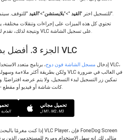
"للتوقف. سيتم حفظ هذا تلقائيًا في مجلد "مقاطع الفيديو".
للتسجيل اختر "
القيد
">"
بلايستشن
">"
القيد
تحتوي كل هذه الميزات على إجراءات وتنقلات مختلفة، يصع
ونتيجة لذلك، نقدم لك أفضل بديل يقدم ميزات مشابهة لقدرة مشغل VLC على تسجيل الشاشة.
الجزء 3. أفضل بديل لتسجيل الشاشة بخلاف VLC
إدخال
مسجل الشاشة فون دوج
، برنامج متعدد الاستخد
ولكن بطريقة أكثر ملاءمة وسهولة وفهمًا. ت
تمكين زر التسجيل لبدء التسجيل، ولا يتم عرضه افتراضيًا
كانت شاشة أو فيديو أو مقطع - معقدة لأنها قدمت منهجيات مختلفة للقيام بذلك.
تحميل مجاني
تحمي
ل M1، M2، M3
لأجهزة Mac العادية
إذا كنت مغرمًا بالبحث عن بديل 