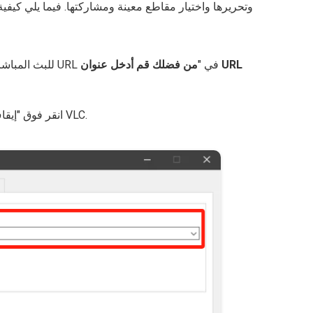
وتحريرها واختيار مقاطع معينة ومشاركتها. فيما يلي كيفي
حدد عنوان URL للبث المباشر > انسخه > الصق عنوان URL في "
من فضلك قم
أدخل عنوان URL
انقر فوق "إيقاف" للانتهاء. سيتم حفظه تلقائيًا في تسجيل VLC.