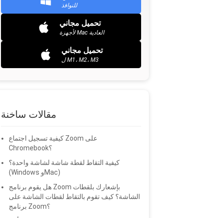
للنوافذ
تحميل مجاني
لأجهزة Mac العادية
تحميل مجاني
ل M1، M2، M3
مقالات ساخنة
كيفية تسجيل اجتماع Zoom على
Chromebook؟
كيفية التقاط لقطة شاشة لشاشة واحدة؟
(Windows وMac)
هل يقوم برنامج Zoom بإشعارك بلقطات
الشاشة؟ كيف تقوم بالتقاط لقطات الشاشة على
برنامج Zoom؟