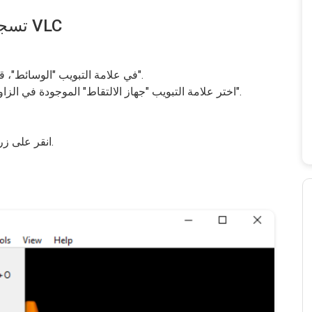
#1. تسجيل فيديو الشاشة باستخدام VLC
في علامة التبويب "الوسائط"، قم بالتمرير لأسفل وحدد الزر "تحويل/حفظ".
اختر علامة التبويب "جهاز الالتقاط" الموجودة في الزاوية اليمنى العليا > انقر فوق "وضع الالتقاط".
"> قم بتسمية وجهة الملف.
انقر على زر 