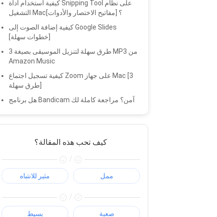
كيفية استخدام أداة Snipping Tool على نظام
التشغيل Mac؟ [مفاتيح الاختصار والأدوات]
كيفية إضافة الصوت إلى Google Slides
[خطوات سهلة]
3 طرق سهلة لتنزيل الموسيقى بصيغة MP3 من
Amazon Music
كيفية تسجيل اجتماع Zoom على جهاز Mac [3
طرق سهلة]
هل برنامج Bandicam آمن؟ مراجعة كاملة لك
كيف تحب هذه المقالة؟
/
ممل
مثير للانتباه
/
صعبة
بسيط