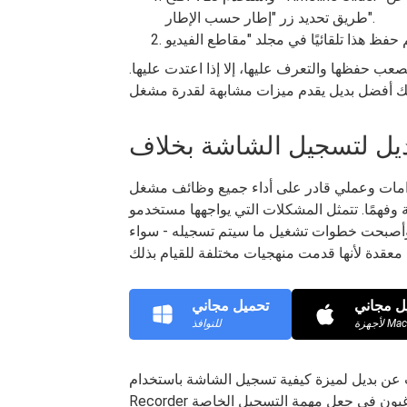
طريق تحديد زر "إطار حسب الإطار".
ب حفظها والتعرف عليها، إلا إذا اعتدت عليها.
امات وعملي قادر على أداء جميع وظائف مشغل VLC،
تمثل المشكلات التي يواجهها مستخدمو VLC في الغالب في ضرورة
. وأصبحت خطوات تشغيل ما سيتم تسجيله - سواء
ل مجاني
تحميل مجاني
للنوافذ
لميزة كيفية تسجيل الشاشة باستخدام VLC Player، فإن FoneDog Screen
Recorder مثالي لك. إنه سهل الاستخدام ومريح للمستخدمين الذين يرغبون في جعل مهمة التسجيل الخاصة