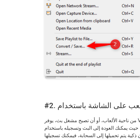
يمكنك العودة إلى البث وتسجيله باستخدام VLC مباشرة بعد ذلك وتحريره ومشاركته مع الجمهور.
ان ذكية يتم تحميلها إلى السحابة، فيمكنك تسجيلها