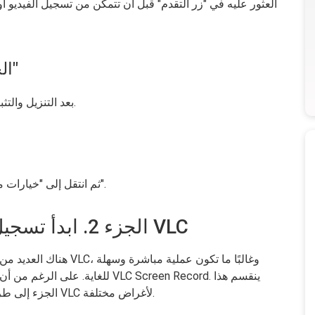
العثور عليه في "زر التقدم" قبل أن تتمكن من تسجيل الفيديو 
الخطوة 1. افتح وانقر على "عرض"
بعد التنزيل والتثبيت، افتحه وانقر على "عرض" في القائمة العلوية.
ثم انتقل إلى "خيارات متقدمة" وانقر على زر "تسجيل" بجوار زر "تشغيل".
الجزء 2. ابدأ تسجيل الشاشة باستخدام مشغل VLC
هناك العديد من الطرق لك
للغاية. على الرغم من أن الأمر قد ي
الجزء إلى طرق متعددة حول كيفية تسجيل الشاشة باستخدام VLC لأغراض مختلفة.