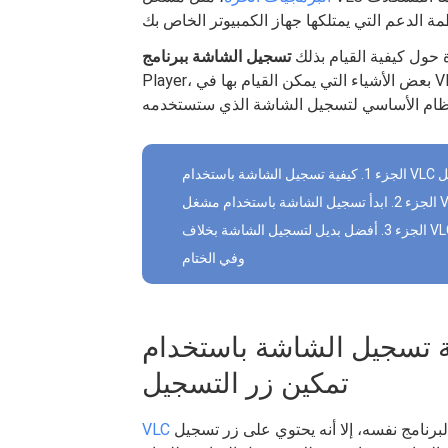
حول كيفية القيام بذلك
Player، بعض الأشياء التي يمكن القيام بها في VLC، واستكشاف بعض البدائل التي قد تساعدك في تحديد
جيل
باستخدام مشغل VLC
ضل بديل لتسجيل الشاشة بخلاف VLC
وفي الختام
كيفية تسجيل الشاشة باستخدام VLC عن طريق
تمكين زر التسجيل
مج نفسه، إلا أنه يحتوي على زر تسجيل VLC يمكن