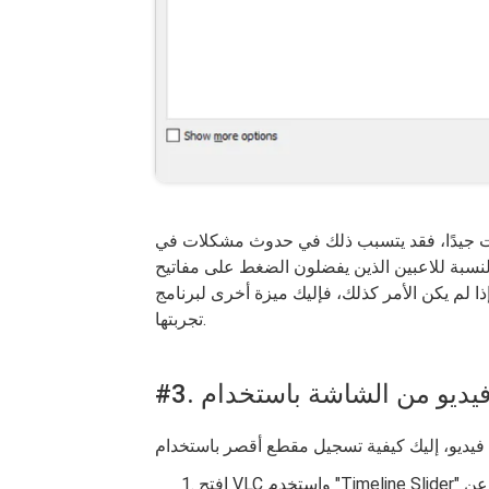
يمات جيدًا، فقد يتسبب ذلك في حدوث مشكلات في
نسبة للاعبين الذين يفضلون الضغط على مفاتيح
يكن الأمر كذلك، فإليك ميزة أخرى لبرنامج VLC يمكنك
تجربتها.
افتح VLC واستخدم "Timeline Slider" للانتقال إلى أجزاء محددة. يمكنك أيضًا تحديد مقطع معين عن