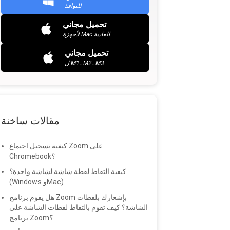
للنوافذ
تحميل مجاني
لأجهزة Mac العادية
تحميل مجاني
ل M1، M2، M3
مقالات ساخنة
كيفية تسجيل اجتماع Zoom على
Chromebook؟
كيفية التقاط لقطة شاشة لشاشة واحدة؟
(Windows وMac)
هل يقوم برنامج Zoom بإشعارك بلقطات
الشاشة؟ كيف تقوم بالتقاط لقطات الشاشة على
برنامج Zoom؟