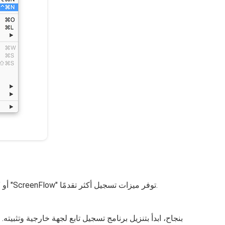
هناك تطبيقات تابعة لجهات خارجية مثل "Capto" أو "ScreenFlow" توفر ميزات تسجيل أكثر تقدمًا.