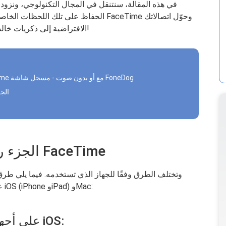
في هذه المقالة، سنتنقل في المجال التكنولوجي، ونزو
الحفاظ على تلك اللحظات الخاصة بلمسة زر
الافتراضية إلى ذكريات خالدة. دعنا نتعمق ونجعل محادثاتك تدوم مدى الحياة!
الجزء #2: أفضل أداة لتسجيل مكالمات FaceTime مع أو بدون صوت - مسجل شاشة FoneDog
الجزء رقم 3: ا
الجزء رقم 1: كيفية تسجيل مكالمة FaceTime
مختلفة لتسجيل مكالمات FaceTime على أجهزة iOS (iPhone وiPad) وMac:
تسجيل مكالمات FaceTime على أجهزة iOS: