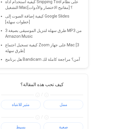
كيفية استخدام أداة Snipping Tool على نظام
التشغيل Mac؟ [مفاتيح الاختصار والأدوات]
كيفية إضافة الصوت إلى Google Slides
[خطوات سهلة]
3 طرق سهلة لتنزيل الموسيقى بصيغة MP3 من
Amazon Music
كيفية تسجيل اجتماع Zoom على جهاز Mac [3
طرق سهلة]
هل برنامج Bandicam آمن؟ مراجعة كاملة لك
كيف تحب هذه المقالة؟
/
ممل
مثير للانتباه
/
صعبة
بسيط