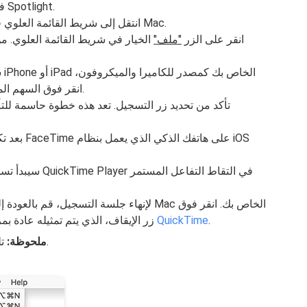
في مجلد التطبيقات لديك أو باستخدام بحث Spotlight.
بمجرد فتح QuickTime Player، انتقل إلى شريط القائمة العلوي في شاشة Mac.
انقر على الزر
"ملف"
الخيار في شريط القائمة العلوي. من
س
انقر فوق السهم الموجود بجوار زر التسجيل داخل هذه النافذة.
تأكد من تحديد زر التسجيل. تعد هذه خطوة حاسمة لل
بعد تكوين 
لإنهاء جلسة التسجيل، قم بالعودة إلى شريط ا
.
إيقاف تسجيل شاشة QuickTime
زر الإيقاف، الذي يتم تمثيله عادة ب
تلتقط هذه الطريقة كلاً من الفيديو والصوت.
ملحوظة: