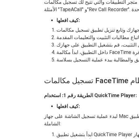
لتطبيقات والتي تتيح لك تسجيل مكالمات FaceTime. تتضمن
كيف افعلها:
الطريقة رقم 1: استخدام QuickTime Player:
كيف افعلها:
لبدء عملية تسجيل الشاشة على جهاز Mac الخاص بك باستخدام تطبيق QuickTime Player، اتبع هذه الخطوات
الشاملة:
ابدأ بتشغيل تطبيق QuickTime Player على جهاز Mac الخاص بك. يمكنك عادةً العثور على هذا التطبيق