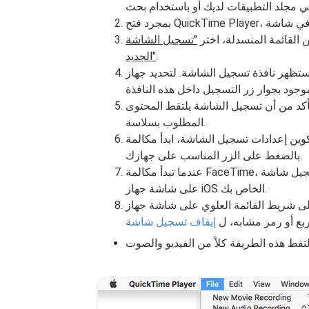
 القائمة المنسدلة، اختر
"تسجيل الشاشة
.
الجديد"
تظهر نافذة تسجيل الشاشة. لتحديد جهاز iPhone أو iPad الخاص بك كمصدر للكاميرا والميكروفون،
تأكد من أن تسجيل الشاشة يلتقط المحتوى
المطلوب بسلاسة.
إعدادات تسجيل الشاشة، ابدأ مكالمة FaceTime على هاتفك الذكي الذي يعمل بنظام iOS
بالضغط على الزر المناسب على جهازك.
عندما تبدأ مكالمة FaceTime، سيبدأ تسجيل شاشة QuickTime Player في التقاط التفاعل المستمر
على شاشة جهاز iOS الخاص بك.
لقائمة العلوي على شاشة جهاز Mac الخاص بك. انقر فوق
مربع أو رمز مشابه، ل