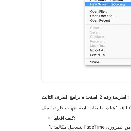
الطريقة رقم 2: استخدام برامج الطرف الثالث:
كيف افعلها:
لتسجيل مكالمة FaceTime بنجاح، ابدأ بتنزيل برنامج تسجيل تابع لجهة خارجية وتثبيته. من الضروري