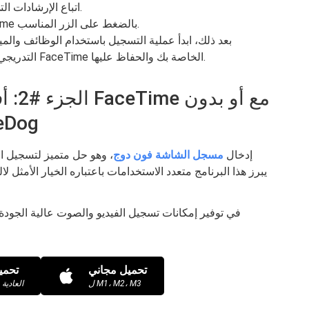
اتباع الإرشادات التي يقدمها البرنامج بدقة أثناء عملية التثبيت.
بمجرد تثبيت البرنامج، ابدأ مكالمة FaceTime بالضغط على الزر المناسب.
بعد ذلك، ابدأ عملية التسجيل باستخدام الوظائف والميز
التدريجي تجربة سلسة وفعالة في التقاط محادثات FaceTime الخاصة بك والحفاظ عليها.
الجزء
صوت - مسجل 
إدخال
مسجل الشاشة فون دوج
، وهو حل متميز لتسجيل 
تحميل مجاني
تحمي
ل M1، M2، M3
لأجهزة Mac العادية