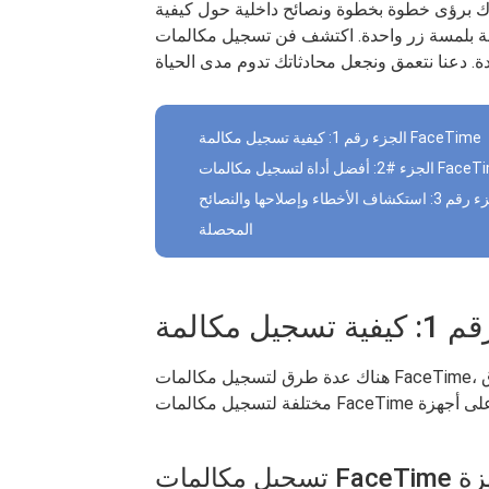
دك برؤى خطوة بخطوة ونصائح داخلية حول كيفية
 واحدة. اكتشف فن تسجيل مكالمات FaceTime وحوّل اتصالاتك
الجزء رقم 1: كيفية تسجيل مكالمة FaceTime
ستكشاف الأخطاء وإصلاحها والنصائح
المحصلة
هناك عدة طرق لتسجيل مكالمات FaceTime، وتختلف الطرق وفقًا للجهاز الذي تستخدمه. فيما يلي طرق