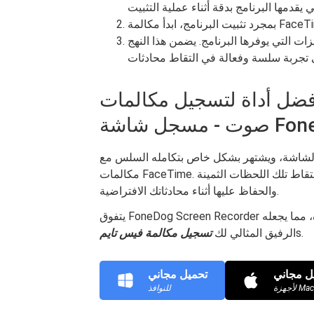
ات التي يوفرها البرنامج. يضمن هذا النهج
 #2: أفضل أداة لتسجيل مكالمات FaceTime مع أو بدون
شاشة FoneDog
الشاشة، ويشتهر بشكل خاص بتكامله السلس مع
مكالمات FaceTime. يبرز هذا البرنامج متعدد الاستخدامات باعتباره الخيار الأمثل لالتقاط تلك اللحظات الثمينة
والحفاظ عليها أثناء محادثاتك الافتراضية.
يتفوق FoneDog Screen Recorder في توفير إمكانات تسجيل الفيديو والصوت عالية الجودة، مما يجعله
s.
الرفيق المثالي لك
تسجيل مكالمة فيس تايم
ل مجاني
تحميل مجاني
للنوافذ