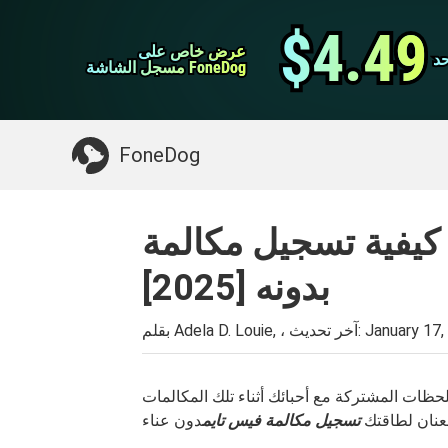
نقل ال WhatsApp
$4.49
$4.49
عرض خاص على
عرض خاص على
د
د
اي فون منظف
مسجل الشاشة FoneDog
مسجل الشاشة FoneDog
>>
Mac تنظيف
شيء قد تحتاجه:
FoneDog
كيفية تسجيل مكالمة FaceTime مع الصوت أو
بدونه [2025]
January 17,
بقلم Adela D. Louie, ، آخر تحديث:
ظات المشتركة مع أحبائك أثناء تلك المكالمات
العنان لطاقتك
تسجيل مكالمة فيس تايم