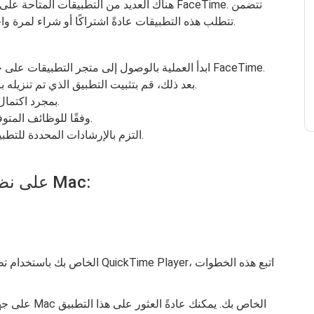
هناك العديد من التطبيقات المتاحة على متجر ا
الأمثلة "TapeACall" و"Rev Call Recorder". تتطلب هذه التطبيقات عادةً اشتراكًا أو شراء لمرة واحدة.
ابدأ العملية بالوصول إلى متجر التطبيقات على جهازك وتابع تنزيل تطبيق تسجيل مكالمات FaceTime.
بعد ذلك، قم بتثبيت التطبيق الذي تم تنزيله باتباع مطالبات التثبيت والتعليمات المقدمة.
بمجرد اكتمال التثبيت، قم بتشغيل التطبيق على جهازك.
داخل التطبيق، ابدأ مكالمة FaceTime وفقًا للوظائف المتوفرة.
التزم بالإرشادات المحددة للتطبيق والمطالبة ببدء عملية التسجيل بسلاسة.
تسجيل مكالمات FaceTime على نظام Mac: