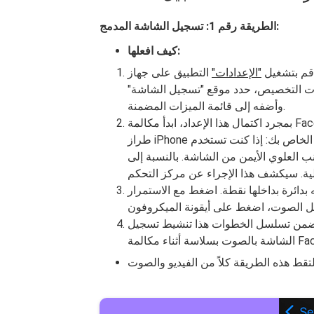
الطريقة رقم 1: تسجيل الشاشة المدمج:
كيف افعلها:
 قم بتشغيل
"الإعدادات"
 التخصيص، حدد موقع "تسجيل الشاشة"
وأضفه إلى قائمة الميزات المضمنة.
بمجرد اكتمال هذا الإعداد، ابدأ مكالمة FaceTime. أثناء المكالمة، قم بإجراء إيماءة محددة اعتمادًا على
طراز iPhone الخاص بك: إذا كنت تستخدم iPhone X أو ربما إصدارًا أحدث، فيجب عليك التمرير لأسفل
 الأيمن من الشاشة. بالنسبة إلى iPhone 8 أو ربما الإصدارات الأقدم، ما عليك
بدائرة بداخلها نقطة. اضغط مع الاستمرار
تسجيل بعد عد تنازلي قصير مدته 3 ثوانٍ. يضمن تسلسل الخطوات هذا تنشيط تسجيل