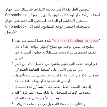
تتضمن الطريقة الأكثر فعالية لالتقاط شاشتك على جهاز
Chromebook استخدام اختصار لوحة المفاتيح، والذي يسمح لك
بتسجيل الشاشة أو النافذة. لتسجيل الشاشة على جهاز
Chromebook باستخدام اختصار لوحة المفاتيح، اتجه إلى
الأسفل:
"
للبدء، فقط اضغط على هذه "
Ctrl+Shift+Show windows
مفاتيح في نفس الوقت. يقع مفتاح "إظهار النوافذ" عادةً داخل
الصف العلوي مباشرةً ويشبه مستطيلًا به خطين رأسيين داخل
اليمين.
في لوحة التحكم التي تظهر مباشرة من الأسفل، تأكد من النقر
"زر.
بزر الماوس الأيمن على "
تسجيل الشاشة الجديد
بعد ذلك، تأكد من اختيار ما إذا كنت تريد تسجيل الشاشة بأكملها،
أو حتى نافذة معينة، أو ربما منطقة محددة.
"زر لبدء التسجيل.
إلى هذه النقطة، فقط اضغط على "
القيد
وبعد ذلك، لإيقاف التسجيل، ما عليك سوى النقر فوق "
قلة
"الزر الأيمن داخل لوحة التحكم.
النوم
وبالتالي سيتم حفظ التسجيل في مجلد ملف التنزيلات.