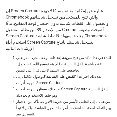
إن Screen Capture عبارة عن إمكانية مثبتة مسبقًا لأجهزة
Chromebook والتي تتيح للمستخدمين تسجيل شاشاتهم
والحصول على لقطات شاشة بدون اختصار لوحة المفاتيح. بدءًا
من الإصدار 89 من نظام التشغيل Chrome، أصبحت وظيفة
Screen Capture متاحة بسهولة لالتقاط شاشة Chromebook.
استخدم أداة Screen Capture لتسجيل شاشتك باتباع
الإرشادات التالية:
للبدء في هذا، تأكد من فتح
سريعة إعدادات
لوحة بمجرد النقر على
الساعة مباشرة داخل الشاشة. إذا لم يتم توسيع اللوحة بالكامل،
فاضغط على السهم لأعلى في أعلى اليمين.
بعد ذلك اختر هذا "
القبض على الشاشة
"للوصول الكامل إلى
شريط أدوات Screen Capture.
بعد ذلك، سيظهر شريط أدوات Screen Capture أسفل الشاشة
وهو جاهز للاستخدام بعد ذلك.
من هناك، إلى الجانب الأيسر من شريط الأدوات، تأكد من الاختيار
بين التقاط لقطة الشاشة هذه أو ربما تسجيل الشاشة، ولكن لا تبدأ
التسجيل بعد.