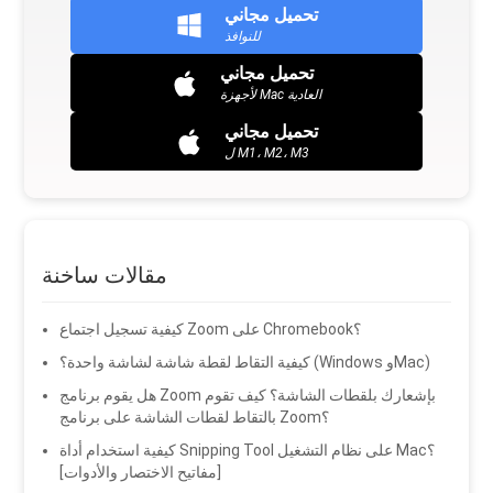
تحميل مجاني
للنوافذ
تحميل مجاني
لأجهزة Mac العادية
تحميل مجاني
ل M1، M2، M3
مقالات ساخنة
كيفية تسجيل اجتماع Zoom على Chromebook؟
كيفية التقاط لقطة شاشة لشاشة واحدة؟ (Windows وMac)
هل يقوم برنامج Zoom بإشعارك بلقطات الشاشة؟ كيف تقوم
بالتقاط لقطات الشاشة على برنامج Zoom؟
كيفية استخدام أداة Snipping Tool على نظام التشغيل Mac؟
[مفاتيح الاختصار والأدوات]