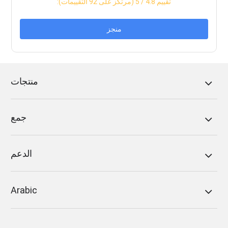
:تقييم
4.8
/ 5 (مرتكز على
92
التقييمات)
منجز
منتجات
جمع
الدعم
Arabic