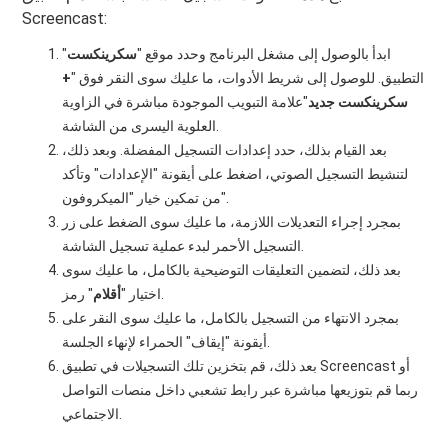
Screencast:
ابدأ بالوصول إلى مشغل البرنامج وحدد موقع "
سكرينكست
"
التطبيق. للوصول إلى شريط الأدوات، ما عليك سوى النقر فوق "
+
سكرينكست جديد
"علامة التبويب الموجودة مباشرة في الزاوية
العلوية اليسرى من الشاشة.
بعد القيام بذلك، حدد إعدادات التسجيل المفضلة. وبعد ذلك،
لتنشيط التسجيل الصوتي، اضغط على أيقونة "الإعدادات" وتأكد
من تمكين خيار "الميكروفون".
بمجرد إجراء التعديلات اللازمة، ما عليك سوى الضغط على زر
التسجيل الأحمر لبدء عملية تسجيل الشاشة.
بعد ذلك، لتضمين التعليقات التوضيحية بالكامل، ما عليك سوى
" رمز.
اختيار "
أقلام
بمجرد الانتهاء من التسجيل بالكامل، ما عليك سوى النقر على
أيقونة "إيقاف" الحمراء لإنهاء الجلسة.
بعد ذلك، قم بتخزين تلك التسجيلات في تطبيق Screencast أو
ربما قم بتوزيعها مباشرة عبر رابط تشعبي داخل منصات التواصل
الاجتماعي.