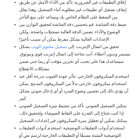
إغلاق التطبيقات غير الضرورية: تأكد من الأداء الأمثل عن طريق
إيقاف تشغيل أي تطبيقات غير مطلوبة أثناء التسجيل. وهذا يقلل
من الضغط على النظام الخاص بك ويساعد على منع التأخر.
ضبط دقة الشاشة: قم بتحسين دقة الشاشة لتحقيق التوازن بين
الوضوح والأداء. تضمن الدقة العالية تسجيلات واضحة، ولكن
الإعدادات العالية بشكل مفرط يمكن أن تسبب تأخيرًا.
تحقق من اتصال الإنترنت: إلى
تسجيل محتوى الويب
بشكل
مستمر وبدون أخطاء، أنت بحاجة إلى اتصال إنترنت قوي وموثوق.
سيساعدك هذا على تجنب أي تخزين مؤقت أو ربما حتى ضمن
مشكلات الانقطاع.
استخدم الميكروفون الخارجي: تتأثر جودة الصوت بدرجة أقل عند
استخدام ميكروفون خارجي بدلاً من الميكروفون المدمج. يمكن
أن يؤدي ذلك إلى تحسين وضوح السرد أو أي إدخال صوتي بشكل
كبير.
تمكين التسجيل الصوتي: تأكد من تنشيط ميزة التسجيل الصوتي
إذا كنت تحتاج إلى القدرة على التقاط الضوضاء. ولتحقيق ذلك،
يمكنك تمكين أو تعطيل ميزة الميكروفون في إعدادات التسجيل.
استخدام أدوات التعليقات التوضيحية: استخدم أدوات التعليقات
التوضيحية المثبتة مسبقًا أو التطبيقات الخارجية لرسم نص أو