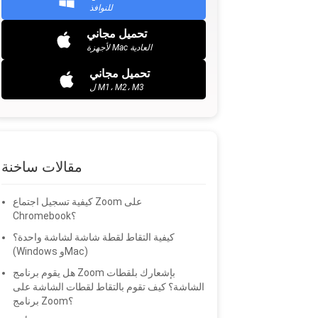
للنوافذ
تحميل مجاني
لأجهزة Mac العادية
تحميل مجاني
ل M1، M2، M3
مقالات ساخنة
كيفية تسجيل اجتماع Zoom على
Chromebook؟
كيفية التقاط لقطة شاشة لشاشة واحدة؟
(Windows وMac)
هل يقوم برنامج Zoom بإشعارك بلقطات
الشاشة؟ كيف تقوم بالتقاط لقطات الشاشة على
برنامج Zoom؟