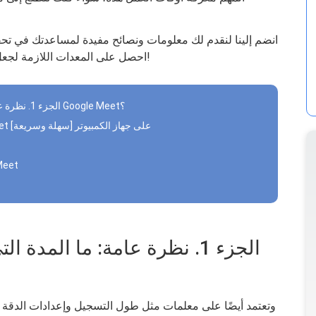
انضم إلينا لنقدم لك معلومات ونصائح مفيدة لمساعدتك في تح
داخل Google Meet. احصل على المعدات اللازمة لجعل عملك أسهل مثل الخبراء!
الجزء 1. نظرة عامة: ما المدة التي تستغرقها عملية التسجيل في Google Meet؟
الجزء 2. أفضل أداة مجانية لتسجيل Google Meet على جهاز الكمبيوتر [سهلة وسريعة]
الجزء 4. الأسئل
الجزء 1. نظرة عامة: ما المد