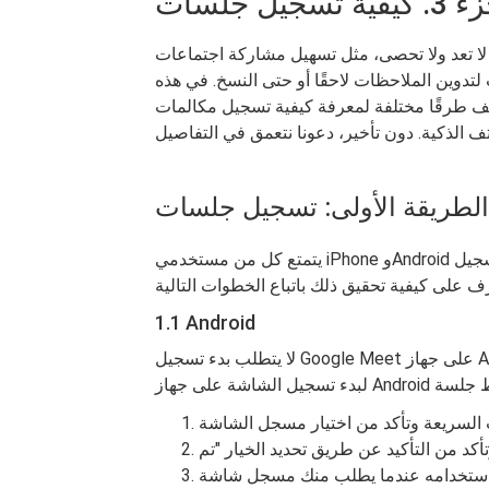
 لا تعد ولا تحصى، مثل تسهيل مشاركة اجتماعات
 لتدوين الملاحظات لاحقًا أو حتى النسخ. في هذه
تلفة لمعرفة كيفية تسجيل مكالمات Google Meet بسهولة عبر منصات
يتمتع كل من مستخدمي iPhone وAndroid بإمكانية الوصول إلى الميزات المضمنة لتسجيل Google Meet.
1.1 Android
لا يتطلب بدء تسجيل Google Meet على جهاز Android سوى تعديل بسيط في إعداداتك. اتبع هذه الخطوات
تخدامه عندما يطلب منك مسجل شاشة Android