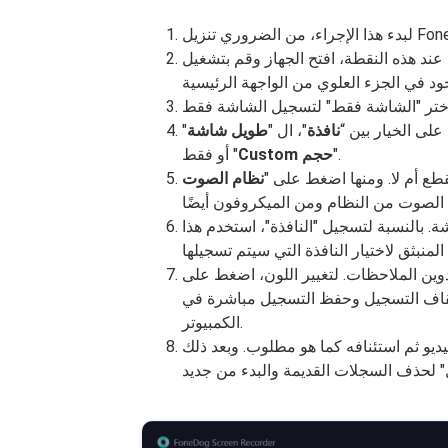
لى الخيار بين “
نافذة
"، ال "
طويل
شاشة
"
".
حجم
Custom
أو فقط "
طع أم لا. ومنها اضغط على "
نظام الصوت
ة. بالنسبة لتسجيل "النافذة"، استخدم هذا
وين الملاحظات. لتغيير اللون، اضغط على
لإيقاف التسجيل وحفظ التسجيل مباشرة في
الكمبيوتر.
ديو ثم استئنافه كما هو مطلوب. وبعد ذلك