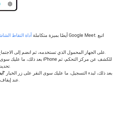
تتميز أجهزة iPhone أيضًا بميزة متكاملة
أداة التقاط الشاش
للبدء، افتح تطبيق Google Meet على الجهاز المحمول الذي تستخدمه، ثم انضم إلى الاجتماع المحدد.
بعد ذلك، ما عليك سوى التمرير للأ
تحديد أيقونة التسجيل (التي تعرض دائرة حمراء).
بعد ذلك، لبدء التسجيل، ما عليك سوى النقر على زر الخيار "
اب
تلقائيًا في معرض iPhone عند إيقاف التقاط الشاشة.