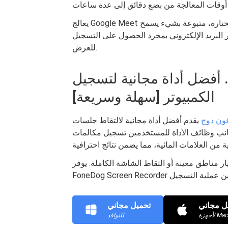
يعالج Google Meet محتوى الفيديو المسجل ويضيف تحسينات أو تعديلات مختارة، متبوعة بشيء يسمح
بر البريد الإلكتروني بمجرد الحصول على التسجيل
للعرض.
الجزء 2. أفضل أداة مجانية لتسجيل Google Meet على جهاز
الكمبيوتر [سهلة وسريعة]
ون دوج
يقدم أفضل أداة مجانية لالتقاط جلسات Google Meet داخل جهاز الكمبيوتر. تتيح
الأداة للمستخدمين تسجيل مكالمات Google Meet بسهولة. يوفر البرنامج
مناطق معينة أو التقاط الشاشة الكاملة. يوفر
ل مجاني
تحميل مجاني
للنوافذ