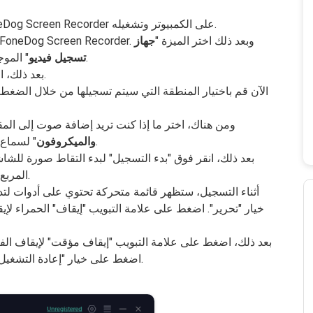
لبدء هذا الإجراء، من الضروري تنزيل FoneDog Screen Recorder على الكمبيوتر وتشغيله.
عند هذه النقطة، افتح الجهاز وقم بتشغيل FoneDog Screen Recorder. وبعد ذلك اختر الميزة "
جهاز
" الموجود في الجزء العلوي من الواجهة الرئيسية.
تسجيل فيديو
بعد ذلك، اختر "الشاشة فقط" لتسجيل الشاشة فقط.
الآن قم باختيار المنطقة التي سيتم تسجيلها من خلال الضغط ع
ومن هناك، اختر ما إذا كنت تريد إضافة صوت إلى المق
" لسماع الصوت من النظام ومن الميكروفون أيضًا.
والميكروفون
بعد ذلك، انقر فوق "بدء التسجيل" لبدء التقاط صورة للشاش
المربع المنبثق لاختيار النافذة التي سيتم تسجيلها.
أثناء التسجيل، ستظهر قائمة متحركة تحتوي على أدوات لتد
خيار "تحرير". اضغط على علامة التبويب "إيقاف" الحمراء 
بعد ذلك، اضغط على علامة التبويب "إيقاف مؤقت" لإيقاف الفي
اضغط على خيار "إعادة التشغيل" لحذف السجلات القديمة والبدء من جديد.