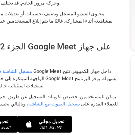
وحركة مرور الخادم. قد تختلف أوقات المعالجة من بضع دقائق إلى عدة ساعات.
بمشاهدته أثناء المشاركة. غالبًا ما يتم إبلاغ المستخدمين ع
مسجل الشاشة ف
الواجهة المبتكرة إلى جانب وظائف 
تسجيلات استثنائية خالية من العلامات المائية، مما يضمن نتائج احترافية.
يمكن للمستخدمين تخصيص تكوينات التسجيل عن طريق اختيار 
، وبالتالي تحسين عملية التسجيل.
FoneDog Screen Recorder للعملاء القدرة على
تسجيل الصوت مع الشاشة
تحميل مجاني
تحمي
ل M1، M2، M3
لأجهزة Mac العادية