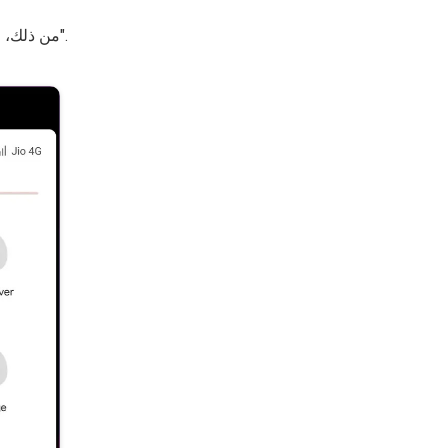
".
من ذلك، ا