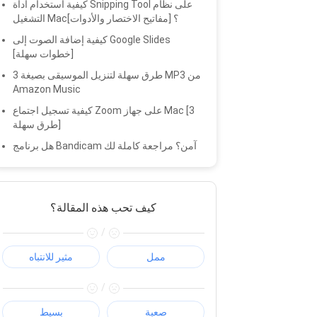
كيفية استخدام أداة Snipping Tool على نظام
التشغيل Mac؟ [مفاتيح الاختصار والأدوات]
كيفية إضافة الصوت إلى Google Slides
[خطوات سهلة]
3 طرق سهلة لتنزيل الموسيقى بصيغة MP3 من
Amazon Music
كيفية تسجيل اجتماع Zoom على جهاز Mac [3
طرق سهلة]
هل برنامج Bandicam آمن؟ مراجعة كاملة لك
كيف تحب هذه المقالة؟
/
ممل
مثير للانتباه
/
صعبة
بسيط