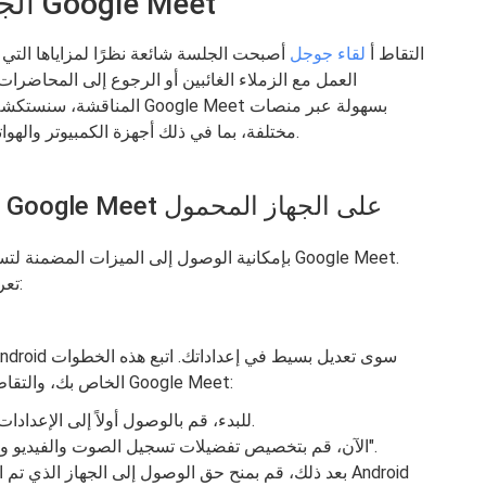
الجزء 3. كيفية تسجيل جلسات Google Meet
التقاط أ
لقاء جوجل
أصبحت الجلسة شائعة نظرًا لمزاياها التي
العمل مع الزملاء الغائبين أو الرجوع إلى المحاضرات
المناقشة، سنستكشف طرقًا مخ
مختلفة، بما في ذلك أجهزة الكمبيوتر والهواتف الذكية. دون تأخير، دعونا نتعمق في التفاصيل.
الطريقة الأولى: تسجيل جلسات Google Meet على الجهاز المحمول
تعرف على كيفية تحقيق ذلك باتباع الخطوات التالية:
لبدء تسجيل الشاشة على جهاز Android الخاص بك، والتقاط جلسة Google Meet:
للبدء، قم بالوصول أولاً إلى الإعدادات السريعة وتأكد من اختيار مسجل الشاشة.
الآن، قم بتخصيص تفضيلات تسجيل الصوت والفيديو وتأكد من التأكيد عن طريق تحديد الخيار "تم".
بعد ذلك، قم بمنح حق الوصول إلى الجهاز الذي تم اس