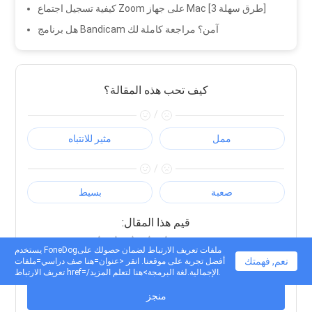
كيفية تسجيل اجتماع Zoom على جهاز Mac [3 طرق سهلة]
هل برنامج Bandicam آمن؟ مراجعة كاملة لك
كيف تحب هذه المقالة؟
/
ممل
مثير للانتباه
/
صعبة
بسيط
:قيم هذا المقال
Excellent
يستخدم FoneDogملفات تعريف الارتباط لضمان حصولك على
:تقييم
4.7
/ 5 (مرتكز على
69
التقييمات)
نعم, فهمتك
أفضل تجربة على موقعنا. انقر <عنوان=هنا صف دراسي=ملفات
تعريف الارتباط href=/الإجمالية.لغة البرمجة>هنا لتعلم المزيد.
منجز