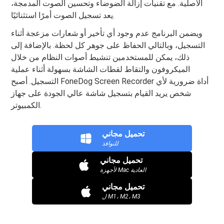
الأصلية. مع تقنيات إزالة الضوضاء وتحسين الصوت المدمجة،
يعد تسجيل الصوت أمرًا استثنائيًا.
ويضمن البرنامج عدم وجود أي تأخير أو شعارات مزعجة أثناء
التسجيل، وبالتالي الحفاظ على جوهر كل لحظة. بالإضافة إلى
ذلك، يمكن للمستخدمين تنشيط أصوات النظام من خلال
الميكروفون والتقاط لقطات الشاشة بسهولة أثناء عملية
التسجيل. أصبح FoneDog Screen Recorder أداة ضرورية لأي
شخص يريد القيام بتسجيل شاشة عالي الجودة على جهاز
الكمبيوتر.
تحميل مجاني
للنوافذ
تحميل مجاني
لأجهزة Mac العادية
تحميل مجاني
ل M1، M2، M3