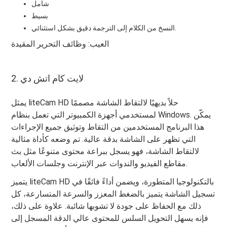
شامل
بسيط
النسخ من الكلام إلى الترجمة دقيق بشكل استثنائي.
العيب: وظائف التحرير المقيدة
2. لايت كام اتش دي
يمثل liteCam HD حلاً بديهيًا لالتقاط الشاشة مصممًا
لمستخدمي أجهزة الكمبيوتر التي تعمل بنظام Windows. يمكّن
هذا البرنامج المستخدمين من التقاط وتوثيق جميع الإجراءات
التي تظهر على الشاشة بدقة عالية. تم وضعه كأداة مثالية
لالتقاط الشاشة، فهو يسجل ببراعة محتوى متنوعًا مثل بث
مقاطع الفيديو والندوات عبر الإنترنت وجلسات الألعاب.
يتميز liteCam HD بالتكنولوجيا المتطورة، ويضمن أداءً فائقًا في
تسجيل الشاشة يتميز بالضغط المعزز والسرعة المتسارعة، كل
ذلك مع الحفاظ على جودة لا تشوبها شائبة. علاوة على ذلك،
فإنه يسهل التحويل السلس للمحتوى عالي الدقة المسجل إلى