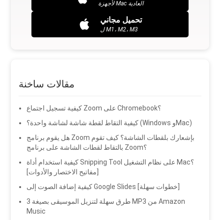
لأجهزة Mac العادية
تحميل مجاني
ل M1، M2، M3
مقالات ساخنة
كيفية تسجيل اجتماع Zoom على Chromebook؟
كيفية التقاط لقطة شاشة لشاشة واحدة؟ (Windows وMac)
هل يقوم برنامج Zoom بإشعارك بلقطات الشاشة؟ كيف تقوم
بالتقاط لقطات الشاشة على برنامج Zoom؟
كيفية استخدام أداة Snipping Tool على نظام التشغيل Mac؟
[مفاتيح الاختصار والأدوات]
كيفية إضافة الصوت إلى Google Slides [خطوات سهلة]
3 طرق سهلة لتنزيل الموسيقى بصيغة MP3 من Amazon
Music