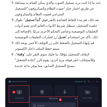
حدد ما إذا كنت تريد تسجيل الصوت والذي يمكن القيام به ببساطة
عن طريق اختيار خيار "صوت النظام والميكروفون" للتسجيل
المتزامن لصوت النظام والميكروفون.
بعد ذلك، قم ببدء التقاط الشاشة بالنقر فوق "
آبدأ
تسجيل
". طوال
جلسة التسجيل، سيظل شريط الأدوات العائم الذي يضم أدوات
التعليقات التوضيحية وعناصر التحكم الأخرى مرئيًا. بالإضافة إلى
"زر لخيارات التعليقات التوضيحية.
ذلك، تأكد من استخدام "
تعديل
قم بإنهاء التسجيل بالضغط على زر التوقف الأحمر، وبعد ذلك
سيتم حفظ الملف داخل الكمبيوتر.
لإيقاف التسجيل مؤقتًا، ما عليك سوى النقر على "
وقفة
"،
وللاستئناف، انقر فوقه مرة أخرى. يقوم الزر "إعادة التشغيل"
بمسح التسجيل السابق، مما يوفر بداية جديدة.