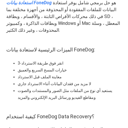
هو حل برمجي شامل يوفر استعادة
استعادة بيانات FoneDog
البيانات للملفات المفقودة أو المحذوفة من أجهزة مختلفة بما
في ذلك محركات الأقراص الثابتة ، والأقسام ، وبطاقة SD ،
وبطاقات الذاكرة ، وكمبيوتر Windows أو Mac المعطل ، وسلة
المحذوفات ، وغير ذلك الكثير.
الميزات الرئيسية لاستعادة بيانات FoneDog:
3-انقر فوق طريقة الاسترداد
خيارات المسح السريع والعميق
معاينة الملف قبل الاسترداد
لا مزيد من فقدان البيانات أثناء الاسترداد جاري
يستعيد أي نوع من الملفات مثل الصور والمستندات والصوت
ومقاطع الفيديو ورسائل البريد الإلكتروني والمزيد
كيفية استخدام FoneDog Data Recovery؟