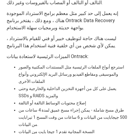
التالف أو التالف أو المصاب بالفيروسات وغير ذلك.
إنه يعمل إلى حد كبير مثل معظم برامج الاسترداد الموجودة
هناك ، ومع ذلك ، يفتخر برنامج Ontrack Data Recovery
بواجهة حديثة وبرمجيات سهلة الاستخدام.
ليست هناك حاجة لتوظيف خبير أو فني للقيام بالاسترداد ،
يمكن لأي شخص من أي خلفية فنية استخدام هذا البرنامج.
الميزات الرئيسية لاستعادة بيانات Ontrack:
استرجع أنواع الملفات الرئيسية مثل المستندات المكتبية والصور
والموسيقى ومقاطع الفيديو ورسائل البريد الإلكتروني وأنواع
الملفات الأخرى
يعمل على كل من أجهزة التخزين الداخلية والخارجية وحتى
SSDs و RAIDS والمزيد
إصلاح محتويات الوسائط التالفة أو التالفة
طرق مسح شاملة - يمكن إجراء مسح عميق لمدة 4 ساعات من
500 جيجابايت من البيانات و 6 ساعات من وقت المسح 1 تيرابايت
من البيانات.
النسخة المجانية تقدم 1 جيجا بايت من البيانات