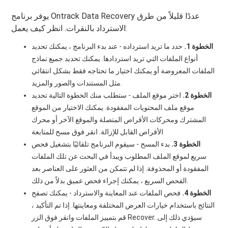
يوفر برنامج Ontrack Data Recovery عددًا قليلاً من طرق
الاسترداد بالنقرات. انظر كيف يعمل:
الخطوة 1.
حدد ما تريد استرداده - عند بدء البرنامج ، يمكنك تحديد
أنواع الملفات التي تريد استردادها. يمكنك تحديد جميع نماذج
الملفات المعروضة أو يمكنك اختيار ما تحتاجه فقط بشكل انتقائي
مثل المستندات والصور والمزيد.
الخطوة 2.
اختر موقع الملف - ستطلب منك الخطوة التالية تحديد
موقع ملف المحتويات المفقودة. يمكنك الاختيار من الموقع
المشترك ومحركات الأقراص المتصلة والموقع الآخر أو محرك
الأقراص القابل للإزالة. انقر فوق مسح للمتابعة
الخطوة 3.
بدء المسح - سيقوم البرنامج تلقائيًا بتشغيل فحص
سريع لموقع الملف المطلوب ويبدأ في البحث عن تلك الملفات
المفقودة أو المحذوفة. إذا لم تتمكن من العثور على العناصر بعد
الفحص السريع ، يمكنك إجراء فحص عميق بدلاً من ذلك.
الخطوة 4.
فحص الملفات عند المعاينة والاسترداد - يمكنك تصفح
النتائج باستخدام خيارات العرض المختلفة ومعاينتها. إذا تم التأكيد ،
قم بتمييز الملفات وانقر فوق الزر Recover. سيؤدي ذلك إلى