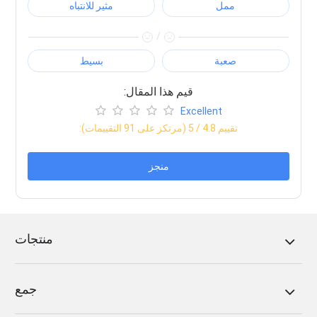
ممل
مثير للانتباه
/
صعبة
بسيط
:قيم هذا المقال
Excellent
:تقييم
4.8
/ 5 (مرتكز على
91
التقييمات)
منجز
منتجات
جمع