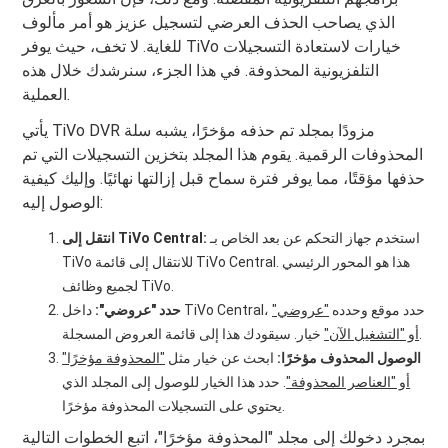
الذي يصاحب الحذف العرضي لتسجيل عزيز هو أمر مألوف
للغاية. لا تخف، حيث يوفر TiVo خيارات لاستعادة التسجيلات
التلفزيونية المحذوفة. في هذا الجزء، سنرشدك خلال هذه
العملية.
يأتي TiVo DVR مزودًا بمجلد تم حذفه مؤخرًا، يشبه سلة
المحذوفات الرقمية. يقوم هذا المجلد بتخزين التسجيلات التي تم
حذفها مؤقتًا، مما يوفر فترة سماح قبل إزالتها نهائيًا. وإليك كيفية
الوصول إليه:
استخدم جهاز التحكم عن بعد الخاص بـ
انتقل إلى TiVo Central:
TiVo للانتقال إلى قائمة TiVo Central. هذا هو المحور الرئيسي
لجميع وظائف TiVo.
داخل TiVo Central، حدد موقع وحدده
"عروضي"
حدد "عروضي":
خيار. سيقودك هذا إلى قائمة العروض المسجلة.
أو "التشغيل الآن"
الوصول المحذوف مؤخرًا:
ابحث عن خيار مثل
"المحذوفة مؤخرًا"
أو "العناصر المحذوفة"
. حدد هذا الخيار للوصول إلى المجلد الذي
يحتوي على التسجيلات المحذوفة مؤخرًا.
بمجرد دخولك إلى مجلد "المحذوفة مؤخرًا"، اتبع الخطوات التالية