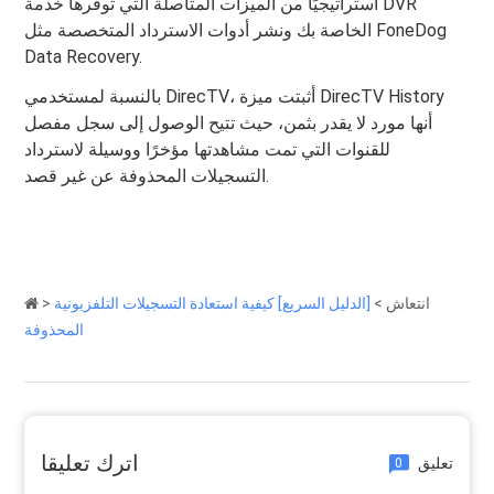
استراتيجيًا من الميزات المتأصلة التي توفرها خدمة DVR
الخاصة بك ونشر أدوات الاسترداد المتخصصة مثل FoneDog
Data Recovery.
بالنسبة لمستخدمي DirecTV، أثبتت ميزة DirecTV History
أنها مورد لا يقدر بثمن، حيث تتيح الوصول إلى سجل مفصل
للقنوات التي تمت مشاهدتها مؤخرًا ووسيلة لاسترداد
التسجيلات المحذوفة عن غير قصد.
انتعاش
>
[الدليل السريع] كيفية استعادة التسجيلات التلفزيونية
>
المحذوفة
اترك تعليقا
تعليق
0