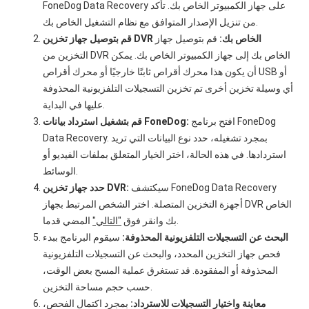
FoneDog Data Recovery على جهاز الكمبيوتر الخاص بك. تأكد
من تنزيل الإصدار المتوافق مع نظام التشغيل الخاص بك.
قم بتوصيل جهاز تخزين DVR الخاص بك:
قم بتوصيل جهاز
التخزين من DVR الخاص بك إلى جهاز الكمبيوتر الخاص بك. يمكن
أن يكون هذا محرك أقراص ثابتًا خارجيًا أو محرك أقراص USB أو
أي وسيلة تخزين أخرى تم تخزين التسجيلات التلفزيونية المحذوفة
عليها في البداية.
افتح برنامج FoneDog
قم بتشغيل استرداد بيانات FoneDog:
Data Recovery. بمجرد تشغيله، حدد نوع البيانات التي تريد
استردادها. في هذه الحالة، اختر الخيار المتعلق بملفات الفيديو أو
الوسائط.
سيكتشف FoneDog Data Recovery
حدد جهاز تخزين DVR:
أجهزة التخزين المتصلة. اختر الشخص المرتبط بجهاز DVR الخاص
المضي قدما.
بك وانقر فوق
"التالي"
البحث عن التسجيلات التلفزيونية المحذوفة:
سيقوم البرنامج ببدء
فحص جهاز التخزين المحدد، والبحث عن التسجيلات التلفزيونية
المحذوفة أو المفقودة. قد تستغرق عملية المسح بعض الوقت،
حسب حجم مساحة التخزين.
معاينة واختيار التسجيلات للاسترداد:
بمجرد اكتمال الفحص،