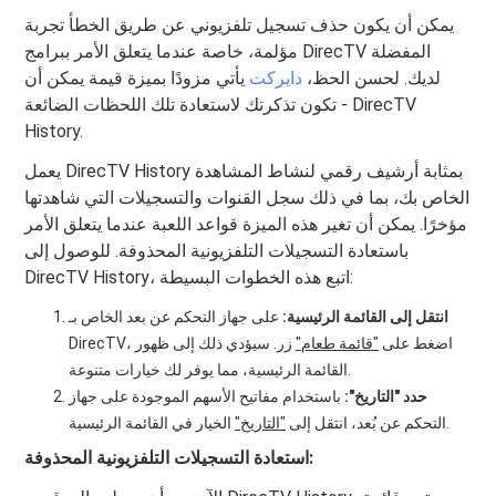
يمكن أن يكون حذف تسجيل تلفزيوني عن طريق الخطأ تجربة
مؤلمة، خاصة عندما يتعلق الأمر ببرامج DirecTV المفضلة
لديك. لحسن الحظ،
دايركت
يأتي مزودًا بميزة قيمة يمكن أن
تكون تذكرتك لاستعادة تلك اللحظات الضائعة - DirecTV
History.
يعمل DirecTV History بمثابة أرشيف رقمي لنشاط المشاهدة
الخاص بك، بما في ذلك سجل القنوات والتسجيلات التي شاهدتها
مؤخرًا. يمكن أن تغير هذه الميزة قواعد اللعبة عندما يتعلق الأمر
باستعادة التسجيلات التلفزيونية المحذوفة. للوصول إلى
DirecTV History، اتبع هذه الخطوات البسيطة:
انتقل إلى القائمة الرئيسية:
على جهاز التحكم عن بعد الخاص بـ
DirecTV، اضغط على
"قائمة طعام"
زر. سيؤدي ذلك إلى ظهور
القائمة الرئيسية، مما يوفر لك خيارات متنوعة.
حدد "التاريخ":
باستخدام مفاتيح الأسهم الموجودة على جهاز
الخيار في القائمة الرئيسية.
التحكم عن بُعد، انتقل إلى
"التاريخ"
استعادة التسجيلات التلفزيونية المحذوفة: