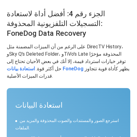
الجزء رقم 4: أفضل أداة لاستعادة
التسجيلات التلفزيونية المحذوفة:
FoneDog Data Recovery
على الرغم من أن الميزات المضمنة مثل DirecTV History،
وSky Q's Deleted Folder، وTiVo's Late المحذوفة مؤخرًا
توفر خيارات استرداد قيمة، إلا أنك في بعض الأحيان تحتاج إلى
يظهر كأداة قوية تتجاوز
استعادة بيانات FoneDog
حل أكثر قوة.
قدرات الميزات الأصلية.
استعادة البيانات
استرجع الصور والمستندات والصوت المحذوفة والمزيد من
الملفات.