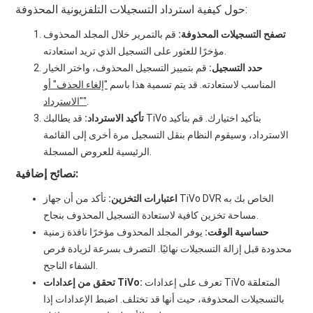
حول كيفية استرداد التسجيلات التلفزيونية المحذوفة:
تصفح التسجيلات المحذوفة:
قم بالتمرير خلال المجلد المحذوف
مؤخرًا للعثور على التسجيل الذي تريد استعادته.
حدد التسجيل:
قم بتمييز التسجيل المحذوف، واختر الخيار
المناسب لاستعادته. قد يتم تسمية هذا باسم
"إلغاء الحذف" أو
.
"الاسترداد"
تأكيد الاسترداد:
قد يطالبك TiVo بتأكيد اختيارك. قم بتأكيد
الاسترداد، وسيقوم النظام بنقل التسجيل مرة أخرى إلى القائمة
الرئيسية للعروض المسجلة.
نصائح إضافية:
اعتبارات التخزين:
تأكد من أن جهاز TiVo DVR الخاص بك به
مساحة تخزين كافية لاستعادة التسجيل المحذوف بنجاح.
حساسية الوقت:
يوفر المجلد المحذوف مؤخرًا نافذة زمنية
محدودة قبل إزالة التسجيلات نهائيًا. التصرف بسرعة لزيادة فرص
الشفاء الناجح.
تعرف على إعدادات TiVo المتعلقة
تحقق من إعدادات TiVo:
بالتسجيلات المحذوفة، حيث أنها قد تختلف. اضبط الإعدادات إذا