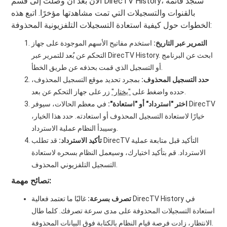
الآن بعد أن وصلت إلى قسم DirecTV History، ستجد قائمة
بالقنوات والتسجيلات التي تمت مشاهدتها مؤخرًا. اتبع هذه
الخطوات حول كيفية استعادة التسجيلات التلفزيونية المحذوفة:
التمرير عبر التاريخ:
استخدم مفاتيح الأسهم الموجودة على جهاز
التحكم عن بُعد للتمرير عبر DirecTV History. ابحث عن البرنامج
أو التسجيل الذي قمت بحذفه عن طريق الخطأ.
حدد التسجيل المحذوف:
بمجرد تحديد موقع التسجيل المحذوف،
زر على جهاز التحكم عن بعد.
حدده واضغط على
"يختار"
اختر "استرداد" أو "استعادة":
في معظم الحالات، سيوفر DirecTV
خيارًا لاستعادة التسجيل المحذوف أو استعادته. حدد هذا الخيار،
وسيبدأ النظام عملية الاسترداد.
تأكيد الاسترداد:
قد تطلب DirecTV التأكيد قبل متابعة عملية
الاسترداد. قم بتأكيد اختيارك، وسيعمل النظام بسحره لاستعادة
التسجيل التلفزيوني المحذوف.
نصائح مهمة:
تصرف بسرعة:
غالبًا ما تعتمد فعالية DirecTV History في
استعادة التسجيلات المحذوفة على مدى سرعة تصرفك. كلما طال
الانتظار، زادت فرصة قيام النظام بالكتابة فوق البيانات المحذوفة.