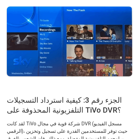
الجزء رقم 3: كيفية استرداد التسجيلات
التلفزيونية المحذوفة على TiVo DVR؟
لقد كانت TiVo شركة قوية في مجال DVR (مسجل الفيديو
الرقمي)، حيث توفر للمستخدمين القدرة على تسجيل وتخزين
برامجهم التلفزيونية المفضلة. ومع ذلك، فإن الشعور بالغرق