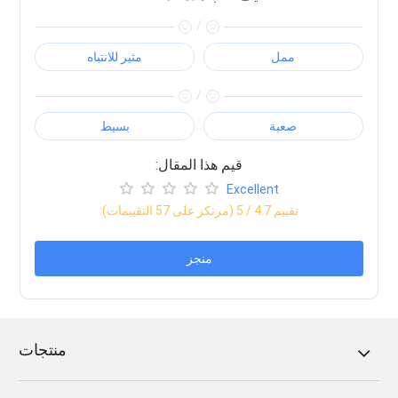
/
ممل
مثير للانتباه
/
صعبة
بسيط
:قيم هذا المقال
Excellent
:تقييم
4.7
/ 5 (مرتكز على
57
التقييمات)
منجز
منتجات