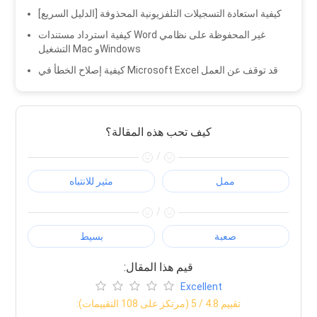
[الدليل السريع] كيفية استعادة التسجيلات التلفزيونية المحذوفة
كيفية استرداد مستندات Word غير المحفوظة على نظامي
التشغيل Mac وWindows
كيفية إصلاح الخطأ في Microsoft Excel قد توقف عن العمل
كيف تحب هذه المقالة؟
/
ممل
مثير للانتباه
/
صعبة
بسيط
:قيم هذا المقال
Excellent
:تقييم
4.8
/ 5 (مرتكز على
108
التقييمات)