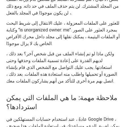
من المجلد المشترك. لن يتم حذف الملف في حد ذاته. ومع ذلك
، لن يكون موجودًا في المجلد بالفعل.
للعثور على الملفات المعزولة ، عليك الانتقال إلى شريط البحث
وكتابة "is unorganized owner: me". بمجرد العثور على الصور
أو الملفات اليتيمة ، يمكنك نقلها إلى مجلد داخل محرك الأقراص
الخاص بك لا يزال موجودًا.
ولكن ماذا لو تم إنشاء الملف من قبل شخص آخر؟ بعد ذلك ،
لديهم القدرة على إعادة تسمية الملفات وحذفها وحتى
استعادتها. يجب عليك التواصل مع الشخص الذي قام بإنشاء
الصورة أو تحميلها واطلب منه استعادة هذه الملفات. بعد ذلك ،
اتصل بهم مرة أخرى للتأكد من أنهم يشاركون الملفات معك.
ملاحظة مهمة: ما هي الملفات التي يمكن
استردادها؟
عادةً ، عند استخدام حسابات المستهلكين في Google Drive ،
يمكن لفريق الدعم مساعدتك في استعادة الملفات. هذا صحيح ،