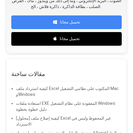
الصوت ، البريد الإلكتروني ، وما إلى ذلك من ويندوز ، ماك ، القرص
الصلب ، بطاقة الذاكرة ، ذاكرة فلاش ، الخ .
تحميل مجانا
تحميل مجانا
مقالات ساخنة
كيفية استرداد ملف Excel المكتوب على نظامي التشغيل Mac
وWindows
استعادة ملفات EXE المفقودة على نظام التشغيل Windows:
دليل خطوة بخطوة
[محلول] كيفية إصلاح ملف Excel غير المحفوظ وليس في
الاسترداد
البحث عن البيانات المفقودة: موقع ملف استرداد Excel [تم الحل