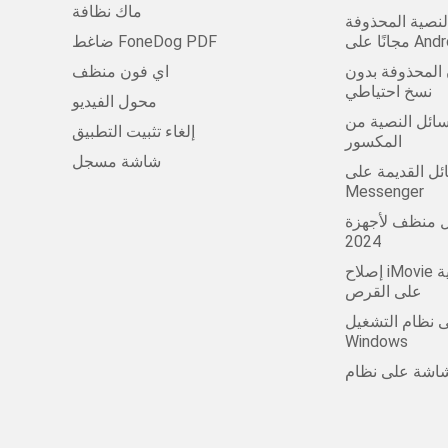
ماك نظافة
لنصية المحذوفة
على Android
ضاغط FoneDog PDF
ن المحذوفة بدون
اي فون منظف
نسخ احتياطي
محول الفيديو
ل النصية من Android
إلغاء تثبيت التطبيق
المكسور
شاشة مسجل
لقديمة على Facebook
Messenger
ظف لأجهزة Mac في عام
2024
إصلاح iMovie لا توجد مساحة كافية
على القرص
 نظام التشغيل
Windows