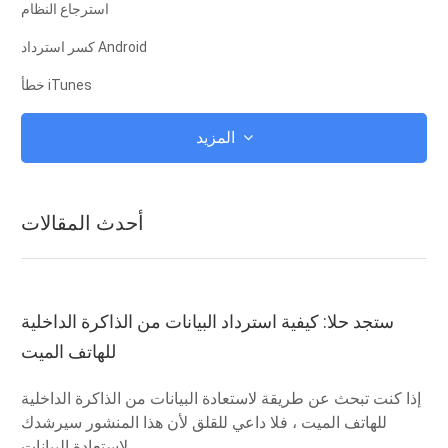
استرجاع النظام
كسر استرداد Android
خطأ iTunes
على iCloud
المزيد
اي تيونز
جذر
أحدث المقالات
وضع استرداد iOS
وضع الاسترداد في Android
ROM الروبوت
ستجد حلا: كيفية استرداد البيانات من الذاكرة الداخلية
للهاتف الميت
الهروب من السجن
تحديث
إذا كنت تبحث عن طريقة لاستعادة البيانات من الذاكرة الداخلية
للهاتف الميت ، فلا داعي للقلق لأن هذا المنشور سيرشدك
المجمدات
لاستعادة البيانات.