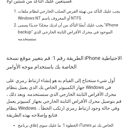
فسيتعين عليك التأكد من شيئين أولاً.
يجب عليك التأكد من تهيئة القرص الصلب الخارجي لنظام ملفات
Windows NT أو المعروف باسم NTFS.
يجب عليك أيضًا التأكد من أن لديك مجلدًا جديدًا يسمى "iPhone
backup" الموجود في محرك الأقراص الثابتة الخارجي الذي
ستستخدمه.
الطريقة رقم 1: قم بتغيير موقع نسخة iPhone الاحتياطية
الخاصة بك باستخدام موجه الأوامر
أول شيء ستحتاج إلى القيام به هو إنشاء ارتباط رمزي على
جهاز الكمبيوتر الخاص بك الذي يعمل بنظام Windows في
محرك الأقراص الثابتة الخارجي الذي ستستخدمه. وبعد ذلك ،
قم بتوصيل محرك الأقراص الثابتة الخارجي بجهاز كمبيوتر يعمل
بنظام Windows. وفي حالة وجود ارتباط رمزي ارتكب الخطأ ،
فتابع وإصلاحه بهذه الطريقة.
الخطوة 1: ما عليك سوى إغلاق برنامج iTunes الخاص بك ثم