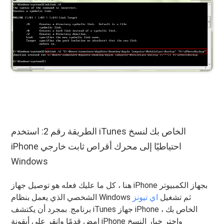
الطريقة رقم 2: استخدم iTunes الخاص بك لنسخ
iPhone احتياطيًا إلى محرك أقراص ثابت خارجي
Windows
هنا ، كل ما عليك فعله هو توصيل جهاز iPhone بجهاز الكمبيوتر
الشخصي الذي يعمل بنظام Windows ثم تشغيل
اي تيونز
برنامج. بمجرد أن يكتشف iTunes جهاز iPhone الخاص بك ،
امض قدمًا وانقر على أيقونة iPhone واختر خيار النسخ