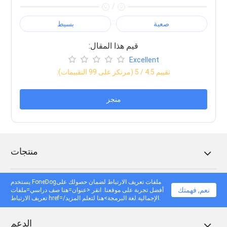
/
صعبة
بسيط
:قيم هذا المقال
Excellent
:تقييم
4.5
/ 5 (مرتكز على
99
التقييمات)
منجز
منتجات
يستخدم FoneDogملفات تعريف الارتباط لضمان حصولك على
جمع
نعم, فهمتك
أفضل تجربة على موقعنا. انقر <عنوان=هنا صف دراسي=ملفات
تعريف الارتباط href=/الإجمالية.لغة البرمجة>هنا لتعلم المزيد.
الدعم