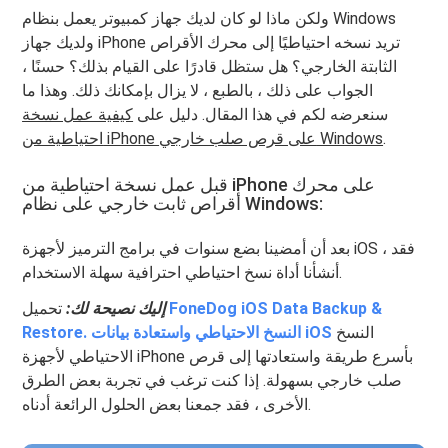
ولكن ماذا لو كان لديك جهاز كمبيوتر يعمل بنظام Windows
ولديك جهاز iPhone تريد نسخه احتياطيًا إلى محرك الأقراص
الثابتة الخارجي؟ هل ستظل قادرًا على القيام بذلك؟ حسنًا ،
الجواب على ذلك ، بالطبع ، لا يزال بإمكانك ذلك. وهذا ما
سنعرضه لكم في هذا المقال. دليل على
كيفية عمل نسخة
.
احتياطية من iPhone على قرص صلب خارجي Windows
قبل عمل نسخة احتياطية من iPhone على محرك
أقراص ثابت خارجي على نظام Windows:
بعد أن أمضينا بضع سنوات في برامج الترميز لأجهزة iOS ، فقد
أنشأنا أداة نسخ احتياطي احترافية سهلة الاستخدام.
FoneDog iOS Data Backup &
تحميل
إليك نصيحة لك:
النسخ
Restore. النسخ الاحتياطي واستعادة بيانات iOS
الاحتياطي لأجهزة iPhone بأسرع طريقة واستعادتها إلى قرص
صلب خارجي بسهولة. إذا كنت ترغب في تجربة بعض الطرق
الأخرى ، فقد جمعنا بعض الحلول الرائعة أدناه.