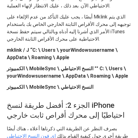
الاحتياطي الآن. بعد ذلك ، عليك الانتظار لإنهاء العملية.
أيضًا ، يجب عليك التأكد من عدم الإلغاء على Mklink الذي يتم
توجيهه إلى محرك الأقراص الثابتة الخارجي الخاص بك باستخدام
الأمر الذي أشرنا إليه أدناه وبالتالي سيتم حفظ نسخة iTunes
الاحتياطية على محرك الأقراص الثابتة الخارجي.
mklink / J “C: \ Users \ yourWindowsusername \
AppData \ Roaming \ Apple
الكمبيوتر \ MobileSync \ النسخ الاحتياطي "" C: \ Users \
yourWindowsusername \ AppData \ Roaming \ Apple
الكمبيوتر \ MobileSync \ النسخ الاحتياطي
الجزء 2: أفضل طريقة لنسخ iPhone
احتياطيًا إلى محرك أقراص ثابت خارجي
بصرف النظر عن الطريقة التي ذكرناها أعلاه ، هناك أيضًا
طريقة أخرى حول كيفية القيام بذلك
اي فون النسخ الاحتياطي