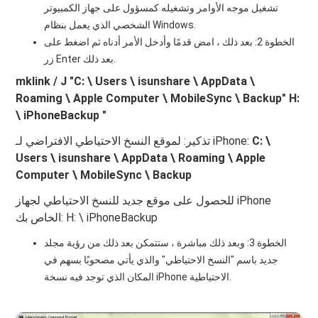
تشغيل موجه الأوامر وتشغيله كمسؤول على جهاز الكمبيوتر
الشخصي الذي يعمل بنظام Windows.
الخطوة 2: بعد ذلك ، امض قدمًا وأدخل الأمر أدناه ثم اضغط على
زر Enter بعد ذلك.
mklink / J "C: \ Users \ isunshare \ AppData \
Roaming \ Apple Computer \ MobileSync \ Backup" H:
\ iPhoneBackup "
C: \
تذكير: لموقع النسخ الاحتياطي الافتراضي لـ iPhone:
Users \ isunshare \ AppData \ Roaming \ Apple
Computer \ MobileSync \ Backup
للحصول على موقع جديد للنسخ الاحتياطي لجهاز iPhone
الخاص بك: H: \ iPhoneBackup
الخطوة 3: وبعد ذلك مباشرة ، ستتمكن بعد ذلك من رؤية مجلد
جديد باسم "النسخ الاحتياطي" والذي يأتي مصحوبًا بسهم في
المكان الذي توجد فيه نسخة iPhone الاحتياطية.