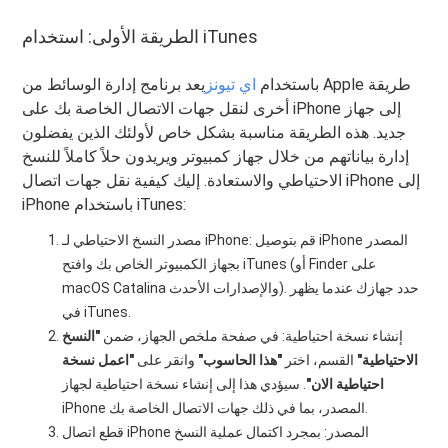
الطريقة الأولى: استخدام iTunes
باستخدام
اي تيونز
يعد برنامج إدارة الوسائط من Apple طريقة
أخرى لنقل جهات الاتصال الخاصة بك على iPhone إلى جهاز
جديد. هذه الطريقة مناسبة بشكل خاص لأولئك الذين يفضلون
إدارة بياناتهم من خلال جهاز كمبيوتر ويريدون حلاً كاملاً للنسخ
الاحتياطي والاستعادة. إليك كيفية نقل جهات اتصال iPhone إلى
iPhone باستخدام iTunes:
مصدر النسخ الاحتياطي لـ iPhone: قم بتوصيل iPhone المصدر
بجهاز الكمبيوتر الخاص بك وافتح iTunes (أو Finder على
macOS Catalina والإصدارات الأحدث). حدد جهازك عندما يظهر
في iTunes.
إنشاء نسخة احتياطية: في صفحة ملخص الجهاز، ضمن
"النسخ
الاحتياطية"
القسم، اختر
"هذا الحاسوب"
وانقر على
"اعمل نسخة
احتياطية الان"
. سيؤدي هذا إلى إنشاء نسخة احتياطية لجهاز
iPhone المصدر، بما في ذلك جهات الاتصال الخاصة بك.
قطع اتصال iPhone المصدر: بمجرد اكتمال عملية النسخ