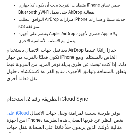
متطلبات القرب: يجب أن يكون كلا جهازي iPhone ضمن نطاق
Bluetooth وWi-Fi حتى يعمل AirDrop بفعالية.
التوافق: يتطلب AirDrop طرازات iPhone حديثة نسبيًا وإصدارات
iOS متوافقة.
يقتصر على أجهزة Apple: AirDrop حصري لأجهزة Apple ولا
يعمل مع الأنظمة الأساسية الأخرى.
يعد نقل جهات الاتصال باستخدام AirDrop خيارًا رائعًا عندما
تكون فعليًا بالقرب من جهاز iPhone الخاص بالمستلم. ومع
ذلك، إذا كنت تبحث عن طرق بديلة توفر المزيد من المرونة فيما
يتعلق بالمسافة وتوافق الأجهزة، فتابع القراءة لاستكشاف حلول
نقل فعالة أخرى.
الطريقة رقم 2: استخدام iCloud Sync
يوفر طريقة سلسة لمزامنة ونقل جهات الاتصال
على iCloud
بين أجهزة iPhone، بغض النظر عن قربها الفعلي. هذه الطريقة
مثالية لأولئك الذين يريدون حلاً قائمًا على السحابة لنقل جهات