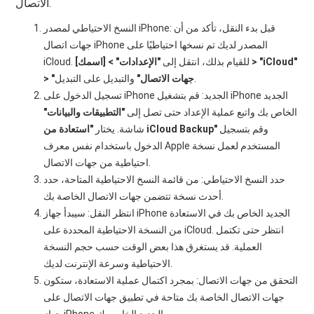
الاتصال.
النسخ الاحتياطي لمصدر iPhone: قبل بدء النقل، تأكد من أن
جهات اتصال iPhone المصدر لديك تم نسخها احتياطيًا على
iCloud. للقيام بذلك، انتقل إلى
"الإعدادات" > [اسمك] > "iCloud"
والتبديل على التبديل.
> "جهات الاتصال"
تسجيل الدخول على iPhone الجديد: قم بتشغيل iPhone الجديد
الخاص بك واتبع عملية الإعداد حتى تصل إلى
"التطبيقات والبيانات"
وقم بتسجيل
"استعادة من iCloud Backup"
شاشة. يختار
الدخول باستخدام نفس معرف Apple المستخدم لعمل نسخة
احتياطية من جهات الاتصال.
حدد النسخ الاحتياطي: من قائمة النسخ الاحتياطية المتاحة، حدد
أحدث نسخة تتضمن جهات الاتصال الخاصة بك.
انتظر النقل: سيبدأ جهاز iPhone الجديد الخاص بك في الاستعادة
من النسخة الاحتياطية المحددة على iCloud. انتظر حتى تكتمل
العملية. قد يستغرق هذا بعض الوقت حسب حجم النسخة
الاحتياطية وسرعة الإنترنت لديك.
التحقق من جهات الاتصال: بمجرد اكتمال عملية الاستعادة، ستكون
جهات الاتصال الخاصة بك متاحة في تطبيق جهات الاتصال على