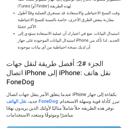
iTunes (أو Finder) لهذه الطريقة.
وقت النسخ الاحتياطي والاستعادة: قد تستغرق العملية وقتًا أطول
مقارنة ببعض الطرق الأخرى، خاصة بالنسبة للنسخ الاحتياطية
الأكبر حجمًا.
استبدال البيانات: ضع في اعتبارك أن عملية الاستعادة ستؤدي إلى
استبدال البيانات الموجودة على جهاز iPhone الجديد، لذا تأكد من
أن لديك نسخة احتياطية من أي بيانات موجودة.
الجزء #2: أفضل طريقة لنقل جهات
اتصال iPhone إلى iPhone: نقل هاتف
FoneDog
عندما يتعلق الأمر بنقل جهات اتصال iPhone بكفاءة إلى جهاز
تبرز كأداة قوية وسهلة الاستخدام.
نقل الهاتف FoneDog
جديد،
توفر هذه الطريقة حلاً شاملاً مثاليًا لأولئك الذين يريدون نهجًا
مباشرًا وموثوقًا ومتعدد الاستخدامات.