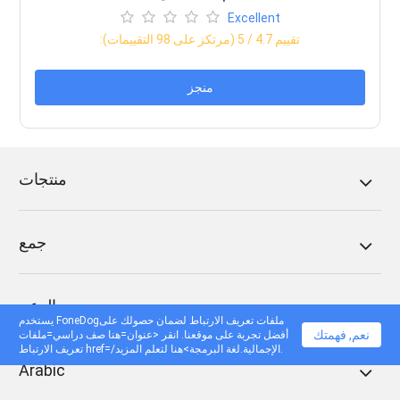
Excellent
:تقييم
4.7
/ 5 (مرتكز على
98
التقييمات)
منجز
منتجات
جمع
الدعم
يستخدم FoneDogملفات تعريف الارتباط لضمان حصولك على
نعم, فهمتك
أفضل تجربة على موقعنا. انقر <عنوان=هنا صف دراسي=ملفات
تعريف الارتباط href=/الإجمالية.لغة البرمجة>هنا لتعلم المزيد.
Arabic