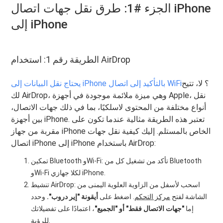
الجزء #1: طرق نقل جهات اتصال iPhone
إلى iPhone
الطريقة رقم 1: استخدام AirDrop
؟ لا، تتيح
يحتاج نقل البيانات إلى iPhone بالتأكيد إلى اتصال WiFi
لك AirDrop، وهي ميزة ملائمة موجودة في أجهزة Apple، نقل
أنواع مختلفة من المحتوى لاسلكيًا، بما في ذلك جهات الاتصال،
بين أجهزة iPhone. تعتبر هذه الطريقة مثالية عندما تكون على
مقربة من جهاز iPhone الخاص بالمستلم. إليك كيفية نقل جهات
اتصال iPhone إلى iPhone باستخدام AirDrop:
تمكين Bluetooth وWi-Fi: تأكد من تشغيل كل من Bluetooth
وWi-Fi لكلا جهازي iPhone.
تنشيط AirDrop: اسحب لأسفل من الزاوية العلوية اليمنى من
الشاشة لفتح
مركز التحكم
. اضغط على
أيقونة "إير دروب".
وحدد
إما
"جهات الاتصال فقط" أو "الجميع"
، اعتمادًا على تفضيلاتك
للرؤية.