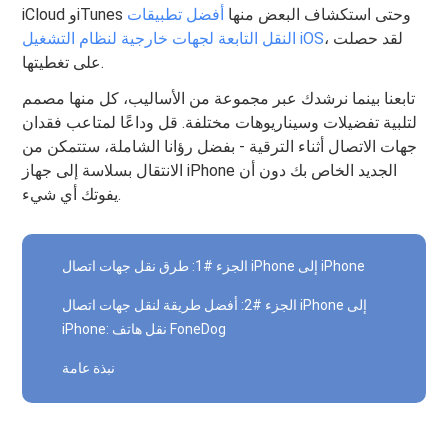
iCloud وiTunes وحتى استكشاف البعض منها
أفضل تطبيقات
، لقد حصلت
النقل التابعة لجهات خارجية لنظام التشغيل iOS
على تغطيتها.
تابعنا بينما نرشدك عبر مجموعة من الأساليب، كل منها مصمم
لتلبية تفضيلات وسيناريوهات مختلفة. قل وداعًا لمتاعب فقدان
جهات الاتصال أثناء الترقية - بفضل رؤانا الشاملة، ستتمكن من
الانتقال بسلاسة إلى جهاز iPhone الجديد الخاص بك دون أن
يفوتك أي شيء.
الجزء #1: طرق نقل جهات اتصال iPhone إلى iPhone
الجزء #2: أفضل طريقة لنقل جهات اتصال iPhone إلى
iPhone: نقل هاتف FoneDog
نبذة عامة