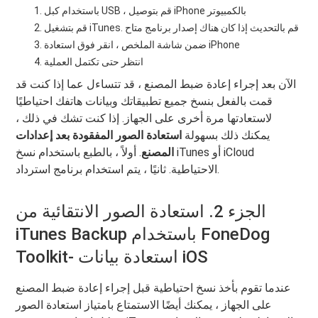
باستخدام كبل USB ، قم بتوصيل iPhone بالكمبيوتر
قم بتشغيل iTunes. قم بالتحديث إذا كان هناك إصدار برنامج متاح
ضمن شاشة الملخص ، انقر فوق استعادة iPhone
انتظر حتى تكتمل العملية
الآن بعد إجراء إعادة ضبط المصنع ، قد تتساءل عما إذا كنت قد
قمت بالفعل بنسخ جميع تطبيقاتك وبيانات هاتفك احتياطيًا
لاستعادتها مرة أخرى على الجهاز. إذا كنت تشك في ذلك ،
يمكنك ذلك بسهولة
استعادة الصور المفقودة بعد إعدادات
المصنع
. أولاً ، بالطبع باستخدام نسخ iTunes أو iCloud
الاحتياطية. ثانيًا ، يتم استخدام برنامج استرداد.
الجزء 2. استعادة الصور الانتقائية من
iTunes Backup باستخدام FoneDog
Toolkit- استعادة بيانات iOS
عندما تقوم بأخذ نسخ احتياطية قبل إجراء إعادة ضبط المصنع
على الجهاز ، يمكنك أيضًا الاستمتاع بامتياز استعادة الصور