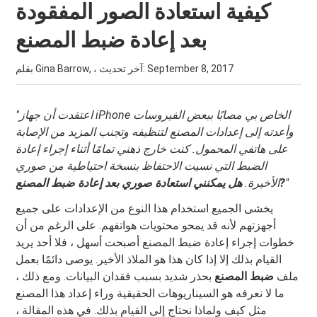
كيفية استعادة الصور المفقودة
بعد إعادة ضبط المصنع
September 8, 2017
بقلم Gina Barrow, ، آخر تحديث:
"اعتقدت أن جهاز iPhone الخاص بي مصابًا ببعض الفيروسات
وأعدته إلى إعدادات المصنع لتنظيفه وتجنب المزيد من الإصابة
على هاتفي المحمول. كنت خارج ذهني تمامًا أثناء إجراء إعادة
الضبط التي نسيت الاحتفاظ بنسخة احتياطية من صوري
"
?
الأخيرة.
هل يمكنني استعادة صوري بعد إعادة ضبط المصنع
يخشى الجميع استخدام هذا النوع من الإعدادات على جميع
أجهزتهم لأنه قد يمحو محتويات هواتفهم. على الرغم من أن
خطوات إجراء إعادة ضبط المصنع أصبحت أسهل ، فلا أحد يريد
القيام بذلك إلا إذا كان هذا هو الملاذ الأخير. يوصى دائمًا بعمل
ملف
ضبط المصنع
بحذر شديد بسبب فقدان البيانات. ومع ذلك ،
ما لا نعرفه هو السيناريوهات الحقيقية وراء إعداد هذا المصنع
مثل كيف ولماذا نحتاج إلى القيام بذلك. في هذه المقالة ،