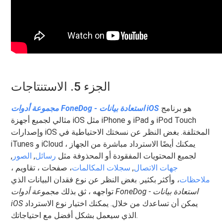
الجزء 5. الاستنتاجات
هو برنامج
مجموعة أدوات FoneDog - استعادة بيانات iOS
مثالي لجميع أجهزة iOS مثل iPhone و iPad و iPod Touch
وإصدارات iOS المختلفة. بغض النظر عن نسختك الاحتياطية في
iTunes و iCloud ، يمكنك أيضًا الاسترداد مباشرة من الجهاز
لجميع المحتويات المفقودة أو المحذوفة مثل
رسائل
,
الصور
,
جهات الاتصال
,
سجلات المكالمات
، صفحات ، تقاويم ،
ملاحظات
، وأكثر بكثير. بغض النظر عن نوع فقدان البيانات الذي
تواجهه ، ثق بذلك
مجموعة أدوات FoneDog - استعادة بيانات
يمكن أن تساعدك من خلال. يمكنك اختيار نوع الاسترداد
iOS
الذي سيعمل بشكل أفضل مع احتياجاتك.