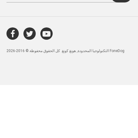
التكنولوجيا المحدودة, هونغ كونغ. كل الحقوق محفوظة.© 2016-2026 FoneDog