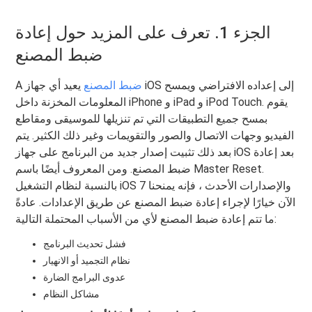
الجزء 1. تعرف على المزيد حول إعادة
ضبط المصنع
ضبط المصنع
يعيد أي جهاز iOS إلى إعداده الافتراضي ويمسح
A
المعلومات المخزنة داخل iPhone و iPad و iPod Touch. يقوم
بمسح جميع التطبيقات التي تم تنزيلها للموسيقى ومقاطع
الفيديو وجهات الاتصال والصور والتقويمات وغير ذلك الكثير. يتم
بعد ذلك تثبيت إصدار جديد من البرنامج على جهاز iOS بعد إعادة
ضبط المصنع. ومن المعروف أيضًا باسم Master Reset.
بالنسبة لنظام التشغيل iOS 7 والإصدارات الأحدث ، فإنه يمنحنا
الآن خيارًا لإجراء إعادة ضبط المصنع عن طريق الإعدادات. عادةً
ما تتم إعادة ضبط المصنع لأي من الأسباب المحتملة التالية:
فشل تحديث البرنامج
نظام التجميد أو الانهيار
عدوى البرامج الضارة
مشاكل النظام