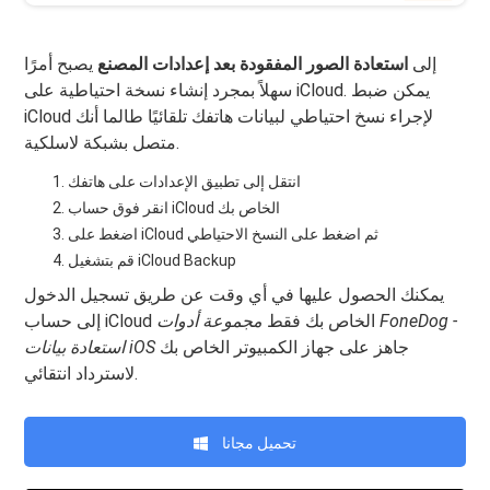
إلى
استعادة الصور المفقودة بعد إعدادات المصنع
يصبح أمرًا
سهلاً بمجرد إنشاء نسخة احتياطية على iCloud. يمكن ضبط
iCloud لإجراء نسخ احتياطي لبيانات هاتفك تلقائيًا طالما أنك
متصل بشبكة لاسلكية.
انتقل إلى تطبيق الإعدادات على هاتفك
انقر فوق حساب iCloud الخاص بك
اضغط على iCloud ثم اضغط على النسخ الاحتياطي
قم بتشغيل iCloud Backup
يمكنك الحصول عليها في أي وقت عن طريق تسجيل الدخول
إلى حساب iCloud الخاص بك فقط
مجموعة أدوات FoneDog -
جاهز على جهاز الكمبيوتر الخاص بك
استعادة بيانات iOS
لاسترداد انتقائي.
تحميل مجانا