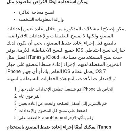
يمكن استخدامه أيضًا لأغراض مقصودة مثل:
امسح مساحة الذاكرة
وإزالة المعلومات الشخصية
يمكن إصلاح المشكلات المذكورة من خلال إعادة تعيين إعدادات
المصنع ولكنها لا تمسح التطبيقات والإعدادات الافتراضية.
بالطبع قبل إجراء إعادة ضبط المصنع ، يجب أن يكون لديك
جميع النسخ الاحتياطية اللازمة. يوفر IOS خيارات نسخ احتياطي
أفضل مثل iTunes و iCloud ، حيث يمنح المستخدمين مساحة
التخزين المفضلة لديهم. لإجراء إعادة ضبط المصنع على جهاز
iPhone الخاص بك أو أي جهاز iOS يعمل بنظام iOS 7
والإصدارات الأحدث ، اتبع هذه الخطوات البسيطة والسهلة:
قم بتشغيل تطبيق الإعدادات على جهاز iPhone الخاص بك
انقر فوق عام
قم بالتمرير إلى أسفل الصفحة وابحث عن إعادة تعيين
اضغط على مسح كل المحتوى والإعدادات
اضغط على Erase iPhone وقم بتأكيد الإجراء
يمكنك أيضًا إجراء إعادة ضبط المصنع باستخدام iTunes