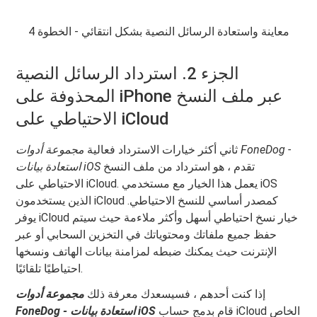
معاينة واستعادة الرسائل النصية بشكل انتقائي - الخطوة 4
الجزء 2. استرداد الرسائل النصية
المحذوفة على iPhone عبر ملف النسخ
الاحتياطي على iCloud
ثاني أكثر خيارات الاسترداد فعالية
مجموعة أدوات FoneDog -
تقدم ، هو استرداد من ملف النسخ
استعادة بيانات iOS
الاحتياطي على iCloud. يعمل هذا الخيار مع مستخدمي iOS
الذين يستخدمون iCloud كمصدر أساسي للنسخ الاحتياطي.
يوفر iCloud خيار نسخ احتياطي أسهل وأكثر ملاءمة حيث سيتم
حفظ جميع ملفاتك ومحتوياتك في التخزين السحابي أو عبر
الإنترنت حيث يمكنك ضبطه لمزامنة بيانات الهاتف ونسخها
احتياطيًا تلقائيًا.
إذا كنت أحدهم ، فسيسعدك معرفة ذلك
مجموعة أدوات
قام بدمج حساب iCloud الخاص
FoneDog - استعادة بيانات iOS