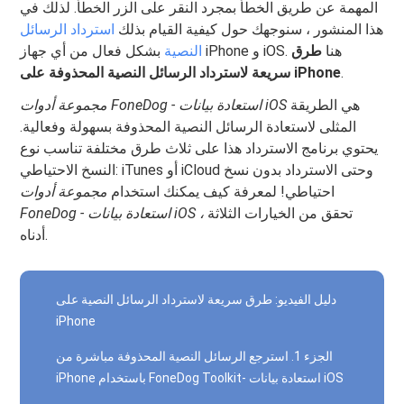
المهمة عن طريق الخطأ بمجرد النقر على الزر الخطأ. لذلك في
هذا المنشور ، سنوجهك حول كيفية القيام بذلك
استرداد الرسائل
بشكل فعال من أي جهاز iPhone و iOS. هنا
طرق
النصية
.
سريعة لاسترداد الرسائل النصية المحذوفة على iPhone
هي الطريقة
مجموعة أدوات FoneDog - استعادة بيانات iOS
المثلى لاستعادة الرسائل النصية المحذوفة بسهولة وفعالية.
يحتوي برنامج الاسترداد هذا على ثلاث طرق مختلفة تناسب نوع
النسخ الاحتياطي: iTunes أو iCloud وحتى الاسترداد بدون نسخ
احتياطي! لمعرفة كيف يمكنك استخدام
مجموعة أدوات
تحقق من الخيارات الثلاثة
FoneDog - استعادة بيانات iOS ،
أدناه.
دليل الفيديو: طرق سريعة لاسترداد الرسائل النصية على
iPhone
الجزء 1. استرجع الرسائل النصية المحذوفة مباشرة من
iPhone باستخدام FoneDog Toolkit- استعادة بيانات iOS