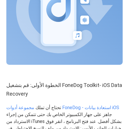
الخطوة الأولى: قم بتشغيل FoneDog Toolkit- iOS Data
Recovery
مجموعة أدوات FoneDog - استعادة بيانات iOS
تحتاج أن تملك
جاهز على جهاز الكمبيوتر الخاص بك حتى تتمكن من إجراء
الاسترداد من iTunes بشكل أفضل. عند فتح البرنامج ، انقر فوق
خيارات الجانب الأيسر: الاسترداد من ملف النسخ الاحتياطي في