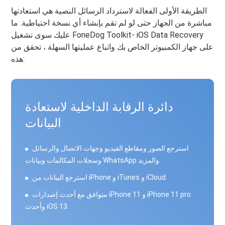
الطريقة الأولى الفعالة لاسترداد الرسائل النصية هي استعادتها
مباشرة من الجهاز حتى لو لم تقم بإنشاء أي نسخة احتياطية. ما
عليك سوى تشغيل FoneDog Toolkit- iOS Data Recovery
على جهاز الكمبيوتر الخاص بك واتباع عمليتها السهلة ، تحقق من
هذه:
دائرة الرقابة الداخلية لاستعادة
البيانات
استرجع الصور ومقاطع الفيديو وجهات الاتصال والرسائل
وسجلات المكالمات وبيانات WhatsApp والمزيد.
استرجع البيانات من iPhone و iTunes و iCloud.
متوافق مع أحدث إصدارات iPhone 11 و iPhone 11 pro
وأحدث iOS 13.