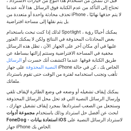
قبل أن تتمكن من استخدام هذا النوع من خيارات الاسترداد ،
تحتاج إلى التأكد من عدم الكتابة فوق الرسائل. هذا لأنه عندما
تحذف محادثة واحدة أو متعددة من iPhone ، لا يتم حذفها نهائيًا
بل يتم نقلها إلى مساحة افتراضية.
لذلك إذا كنت تبحث باستخدام Spotlight ، يمكنك أحيانًا رؤية
بعض المحادثات المحذوفة في النتائج ولكن لا يمكنك العثور
عليها في أي مكان آخر على الجهاز. الآن ، تظل هذه الرسائل
مخفية في المساحة الافتراضية وستتم إزالتها ببساطة عن
طريق الكتابة فوقها. عندما اكتشفت أنك خسرت أو
الرسائل
النصية المحذوفة
على جهاز iPhone الخاص بك ، كن في حالة
تأهب وتجنب استخدامه لفترة من الوقت حتى تقوم باسترداد
ملفاتك.
يمكنك إيقاف تشغيله أو وضعه في وضع الطائرة لإيقاف تلقي
وإرسال الرسائل النصية التي قد تحل محل الرسائل المحذوفة
وستجعل من الصعب استردادها. بمجرد إيقاف تشغيل جهازك ،
ابحث عن أفضل حل استرداد وذلك باستخدام
مجموعة أدوات
لاسترداد الرسائل النصية على
FoneDog - استعادة بيانات iOS
جهاز iPhone الخاص بك.