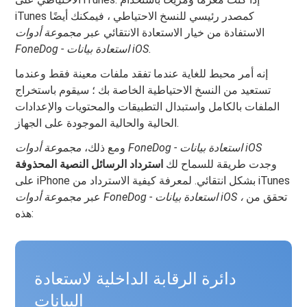
iTunes كمصدر رئيسي للنسخ الاحتياطي ، فيمكنك أيضًا
الاستفادة من خيار الاستعادة الانتقائي عبر
مجموعة أدوات
FoneDog - استعادة بيانات iOS.
إنه أمر محبط للغاية عندما تفقد ملفات معينة فقط وعندما
تستعيد من النسخ الاحتياطية الخاصة بك ؛ سيقوم باستخراج
الملفات بالكامل واستبدال التطبيقات والمحتويات والإعدادات
الحالية والحالية الموجودة على الجهاز.
مجموعة أدوات FoneDog - استعادة بيانات iOS
ومع ذلك،
وجدت طريقة للسماح لك
استرداد الرسائل النصية المحذوفة
على iPhone بشكل انتقائي. لمعرفة كيفية الاسترداد من iTunes
تحقق من
مجموعة أدوات FoneDog - استعادة بيانات iOS ،
عبر
هذه:
دائرة الرقابة الداخلية لاستعادة
البيانات