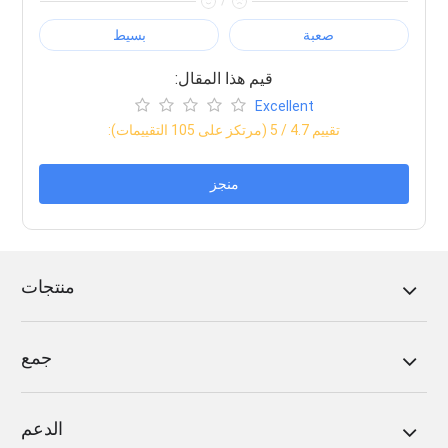
/
صعبة
بسيط
:قيم هذا المقال
Excellent
:تقييم
4.7
/ 5 (مرتكز على
105
التقييمات)
منجز
منتجات
جمع
الدعم