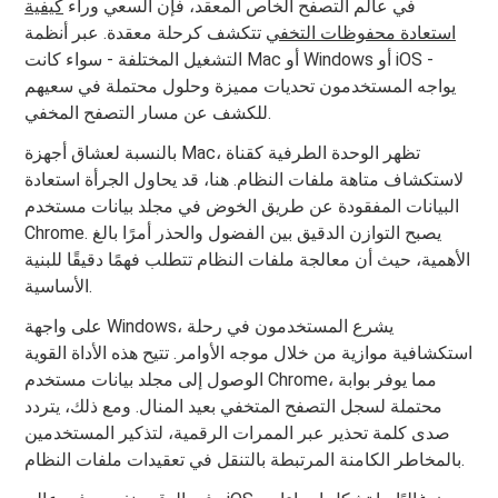
في عالم التصفح الخاص المعقد، فإن السعي وراء
كيفية
استعادة محفوظات التخفي
تتكشف كرحلة معقدة. عبر أنظمة
التشغيل المختلفة - سواء كانت Mac أو Windows أو iOS -
يواجه المستخدمون تحديات مميزة وحلول محتملة في سعيهم
للكشف عن مسار التصفح المخفي.
بالنسبة لعشاق أجهزة Mac، تظهر الوحدة الطرفية كقناة
لاستكشاف متاهة ملفات النظام. هنا، قد يحاول الجرأة استعادة
البيانات المفقودة عن طريق الخوض في مجلد بيانات مستخدم
Chrome. يصبح التوازن الدقيق بين الفضول والحذر أمرًا بالغ
الأهمية، حيث أن معالجة ملفات النظام تتطلب فهمًا دقيقًا للبنية
الأساسية.
على واجهة Windows، يشرع المستخدمون في رحلة
استكشافية موازية من خلال موجه الأوامر. تتيح هذه الأداة القوية
الوصول إلى مجلد بيانات مستخدم Chrome، مما يوفر بوابة
محتملة لسجل التصفح المتخفي بعيد المنال. ومع ذلك، يتردد
صدى كلمة تحذير عبر الممرات الرقمية، لتذكير المستخدمين
بالمخاطر الكامنة المرتبطة بالتنقل في تعقيدات ملفات النظام.