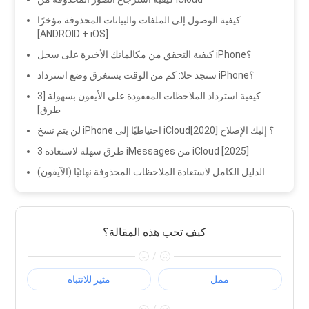
كيفية الوصول إلى الملفات والبيانات المحذوفة مؤخرًا
[ANDROID + iOS]
كيفية التحقق من مكالماتك الأخيرة على سجل iPhone؟
ستجد حلا: كم من الوقت يستغرق وضع استرداد iPhone؟
كيفية استرداد الملاحظات المفقودة على الأيفون بسهولة [3
طرق]
لن يتم نسخ iPhone احتياطيًا إلى iCloud؟ إليك الإصلاح [2020]
3 طرق سهلة لاستعادة iMessages من iCloud [2025]
الدليل الكامل لاستعادة الملاحظات المحذوفة نهائيًا (الآيفون)
كيف تحب هذه المقالة؟
/
ممل
مثير للانتباه