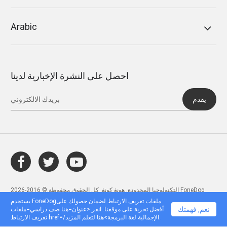
Arabic
احصل على النشرة الإخبارية لدينا
يقدم
التكنولوجيا المحدودة, هونغ كونغ. كل الحقوق محفوظة.© 2016-2026 FoneDog
يستخدم FoneDogملفات تعريف الارتباط لضمان حصولك على
نعم, فهمتك
أفضل تجربة على موقعنا. انقر <عنوان=هنا صف دراسي=ملفات
تعريف الارتباط href=/الإجمالية.لغة البرمجة>هنا لتعلم المزيد.