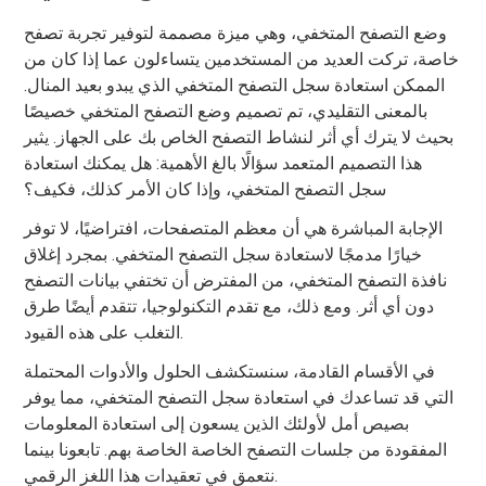
وضع التصفح المتخفي، وهي ميزة مصممة لتوفير تجربة تصفح
خاصة، تركت العديد من المستخدمين يتساءلون عما إذا كان من
الممكن استعادة سجل التصفح المتخفي الذي يبدو بعيد المنال.
بالمعنى التقليدي، تم تصميم وضع التصفح المتخفي خصيصًا
بحيث لا يترك أي أثر لنشاط التصفح الخاص بك على الجهاز. يثير
هذا التصميم المتعمد سؤالًا بالغ الأهمية: هل يمكنك استعادة
سجل التصفح المتخفي، وإذا كان الأمر كذلك، فكيف؟
الإجابة المباشرة هي أن معظم المتصفحات، افتراضيًا، لا توفر
خيارًا مدمجًا لاستعادة سجل التصفح المتخفي. بمجرد إغلاق
نافذة التصفح المتخفي، من المفترض أن تختفي بيانات التصفح
دون أي أثر. ومع ذلك، مع تقدم التكنولوجيا، تتقدم أيضًا طرق
التغلب على هذه القيود.
في الأقسام القادمة، سنستكشف الحلول والأدوات المحتملة
التي قد تساعدك في استعادة سجل التصفح المتخفي، مما يوفر
بصيص أمل لأولئك الذين يسعون إلى استعادة المعلومات
المفقودة من جلسات التصفح الخاصة الخاصة بهم. تابعونا بينما
نتعمق في تعقيدات هذا اللغز الرقمي.