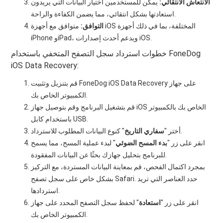
الانتعاش الانتقائي:
يمكن للمستخدمين اختيار البيانات التي يريدون
استعادتها بشكل انتقائي، مما يضمن الكفاءة والراحة.
التوافق:
متوافق مع أجهزة iOS المختلفة، بما في ذلك أجهزة
iPhone وiPad، ويدعم أحدث إصدارات iOS.
خطوات استرداد سجل التصفح المتخفي باستخدام FoneDog
iOS Data Recovery:
قم بتنزيل وتثبيت FoneDog iOS Data Recovery على جهاز
الكمبيوتر الخاص بك.
قم بتشغيل البرنامج وقم بتوصيل جهاز iOS الخاص بك بالكمبيوتر
باستخدام كابل USB.
" كنوع البيانات المطلوب للاسترداد.
أختر "
سفاري التاريخ
انقر على زر "
بدء المسح الضوئي
" لبدء عملية المسح، مما يسمح
للبرنامج بتحليل جهازك بحثًا عن البيانات المفقودة.
بمجرد اكتمال الفحص، قم بمعاينة البيانات المستردة، مع التركيز
بشكل خاص على سجل تصفح Safari. حدد العناصر التي تريد
استردادها.
انقر على زر "
استعادة
" لحفظ سجل التصفح المحدد على جهاز
الكمبيوتر الخاص بك.