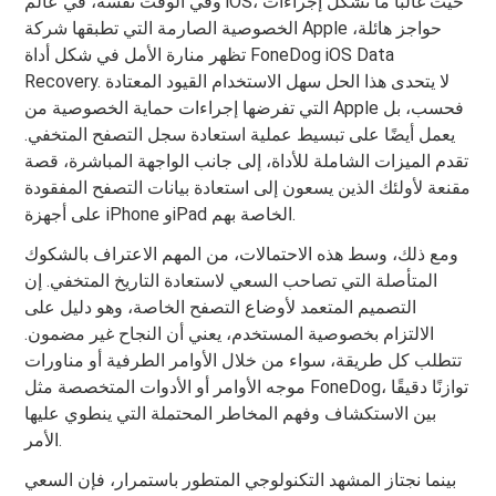
وفي الوقت نفسه، في عالم iOS، حيث غالبًا ما تشكل إجراءات
الخصوصية الصارمة التي تطبقها شركة Apple حواجز هائلة،
تظهر منارة الأمل في شكل أداة FoneDog iOS Data
Recovery. لا يتحدى هذا الحل سهل الاستخدام القيود المعتادة
التي تفرضها إجراءات حماية الخصوصية من Apple فحسب، بل
يعمل أيضًا على تبسيط عملية استعادة سجل التصفح المتخفي.
تقدم الميزات الشاملة للأداة، إلى جانب الواجهة المباشرة، قصة
مقنعة لأولئك الذين يسعون إلى استعادة بيانات التصفح المفقودة
على أجهزة iPhone وiPad الخاصة بهم.
ومع ذلك، وسط هذه الاحتمالات، من المهم الاعتراف بالشكوك
المتأصلة التي تصاحب السعي لاستعادة التاريخ المتخفي. إن
التصميم المتعمد لأوضاع التصفح الخاصة، وهو دليل على
الالتزام بخصوصية المستخدم، يعني أن النجاح غير مضمون.
تتطلب كل طريقة، سواء من خلال الأوامر الطرفية أو مناورات
موجه الأوامر أو الأدوات المتخصصة مثل FoneDog، توازنًا دقيقًا
بين الاستكشاف وفهم المخاطر المحتملة التي ينطوي عليها
الأمر.
بينما نجتاز المشهد التكنولوجي المتطور باستمرار، فإن السعي