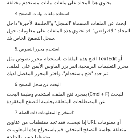
يحتوي هذا المجلد على ملفات بيانات مستخدم مختلفة.
استعادة ملفات بيانات التصفح:
ابحث عن الملفات المسماة "السجل" و"الجلسة الأخيرة" داخل
المجلد "الافتراضي". قد تحتوي هذه الملفات على معلومات حول
سجل التصفح الخاص بك.
استخدم محرر النصوص:
افتح هذه الملفات باستخدام محرر نصوص مثل TextEdit أو
محرر التعليمات البرمجية. انقر بزر الماوس الأيمن على الملف،
ثم حدد "فتح باستخدام"، واختر المحرر المفضل لديك.
البحث عن سجل التصفح:
بمجرد فتح الملف، استخدم وظيفة البحث (Cmd + F) للبحث
عن المصطلحات المتعلقة بجلسة التصفح المفقودة.
استخراج المعلومات ذات الصلة:
إذا نجحت، فقد تجد مقتطفات من عناوين URL أو معلومات
متعلقة بجلسة التصفح المتخفي. قم باستخراج هذه المعلومات
وحفظها حسب الحاجة.