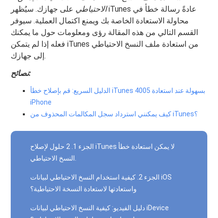
الاحتياطي
على جهازك. سيُظهر iTunes عادةً رسالة خطأ في
محاولة الاستعادة الخاصة بك ويمنع اكتمال العملية. سيوفر
القسم التالي من هذه المقالة رؤى ومعلومات حول ما يمكنك
فعله إذا لم يتمكن iTunes من استعادة ملف النسخ الاحتياطي
إلى جهازك.
نصائح:
الدليل السريع: قم بإصلاح خطأ iTunes 4005 بسهولة عند استعادة
iPhone
كيف يمكنني استرداد سجل المكالمات المحذوف من iTunes؟
الجزء 1. 2 حلول لإصلاح iTunes لا يمكن استعادة خطأ
النسخ الاحتياطي.
الجزء 2. كيفية استخدام النسخ الاحتياطي لبيانات iOS
واستعادتها لاستعادة النسخة الاحتياطية؟
دليل الفيديو: كيفية النسخ الاحتياطي لبيانات iDevice