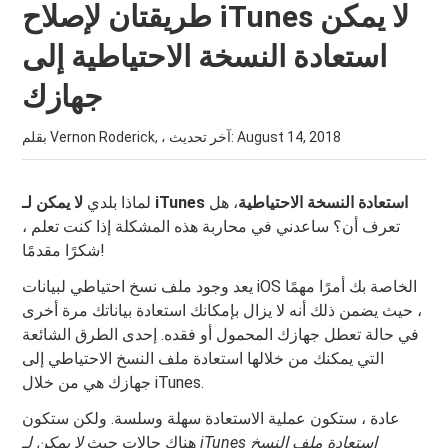
طريقتان لإصلاح iTunes لا يمكن
استعادة النسخة الاحتياطية إلى
جهازك
August 14, 2018
بقلم Vernon Roderick, ، آخر تحديث:
لا يمكن لـ iTunes استعادة النسخة الاحتياطية
، هل
لماذا بلدي
تعرف أن؟ ساعدني في محاربة هذه المشكلة إذا كنت تعلم ،
شكرًا مقدمًا!
يعد وجود ملف نسخ احتياطي لبيانات iOS الخاصة بك أمرًا مهمًا
، حيث يضمن ذلك أنه لا يزال بإمكانك استعادة بياناتك مرة أخرى
في حالة تعطل جهازك المحمول أو فقده. إحدى الطرق الشائعة
التي يمكنك من خلالها استعادة ملف النسخ الاحتياطي إلى
جهازك هي من خلال iTunes.
عادة ، ستكون عملية الاستعادة سهلة وسلسة. ولكن ستكون
هناك حالات حيث
لا يمكن لـ iTunes استعادة ملف النسخ