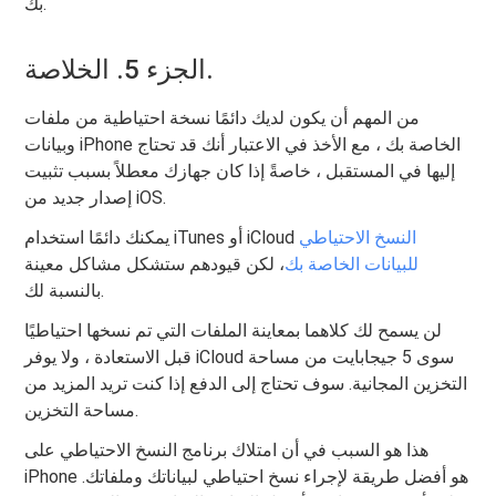
بك.
الجزء 5. الخلاصة.
من المهم أن يكون لديك دائمًا نسخة احتياطية من ملفات
وبيانات iPhone الخاصة بك ، مع الأخذ في الاعتبار أنك قد تحتاج
إليها في المستقبل ، خاصةً إذا كان جهازك معطلاً بسبب تثبيت
إصدار جديد من iOS.
النسخ الاحتياطي
يمكنك دائمًا استخدام iTunes أو iCloud
للبيانات الخاصة بك
، لكن قيودهم ستشكل مشاكل معينة
بالنسبة لك.
لن يسمح لك كلاهما بمعاينة الملفات التي تم نسخها احتياطيًا
قبل الاستعادة ، ولا يوفر iCloud سوى 5 جيجابايت من مساحة
التخزين المجانية. سوف تحتاج إلى الدفع إذا كنت تريد المزيد من
مساحة التخزين.
هذا هو السبب في أن امتلاك برنامج النسخ الاحتياطي على
iPhone هو أفضل طريقة لإجراء نسخ احتياطي لبياناتك وملفاتك.