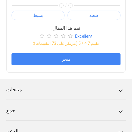
/
صعبة
بسيط
:قيم هذا المقال
Excellent
:تقييم
4.7
/ 5 (مرتكز على
73
التقييمات)
منجز
منتجات
جمع
الدعم