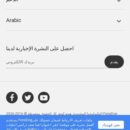
Arabic
احصل على النشرة الإخبارية لدينا
يقدم
التكنولوجيا المحدودة, هونغ كونغ. كل الحقوق محفوظة.© 2016-2026 FoneDog
يستخدم FoneDogملفات تعريف الارتباط لضمان حصولك على
نعم, فهمتك
أفضل تجربة على موقعنا. انقر <عنوان=هنا صف دراسي=ملفات
تعريف الارتباط href=/الإجمالية.لغة البرمجة>هنا لتعلم المزيد.