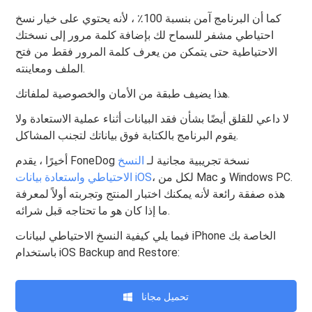
كما أن البرنامج آمن بنسبة 100٪ ، لأنه يحتوي على خيار نسخ
احتياطي مشفر للسماح لك بإضافة كلمة مرور إلى نسختك
الاحتياطية حتى يتمكن من يعرف كلمة المرور فقط من فتح
الملف ومعاينته.
هذا يضيف طبقة من الأمان والخصوصية لملفاتك.
لا داعي للقلق أيضًا بشأن فقد البيانات أثناء عملية الاستعادة ولا
يقوم البرنامج بالكتابة فوق بياناتك لتجنب المشاكل.
أخيرًا ، يقدم FoneDog نسخة تجريبية مجانية لـ
النسخ
، لكل من Mac و Windows PC.
الاحتياطي واستعادة بيانات iOS
هذه صفقة رائعة لأنه يمكنك اختبار المنتج وتجربته أولاً لمعرفة
ما إذا كان هو ما تحتاجه قبل شرائه.
فيما يلي كيفية النسخ الاحتياطي لبيانات iPhone الخاصة بك
باستخدام iOS Backup and Restore:
تحميل مجانا