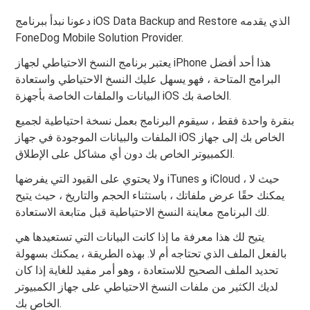
دعونا نبدأ ببرنامج iOS Data Backup and Restore الذي يقدمه
FoneDog Mobile Solution Provider.
يعتبر برنامج النسخ الاحتياطي لجهاز iPhone هذا أحد أفضل
البرامج المتاحة ، فهو يسهل عليك النسخ الاحتياطي واستعادة
البيانات والملفات الخاصة بأجهزة iOS الخاصة بك.
بنقرة واحدة فقط ، سيقوم البرنامج بعمل نسخة احتياطية لجميع
الملفات والبيانات الموجودة في جهاز iOS الخاص بك إلى جهاز
الكمبيوتر الخاص بك دون أي مشاكل على الإطلاق.
ولا يحتوي على القيود التي يفرضها iTunes و iCloud ، حيث لا
يمكنك حقًا عرض ملفاتك ، باستثناء الحجم والتاريخ ، حيث يتيح
لك البرنامج معاينة النسخ الاحتياطية قبل متابعة الاستعادة.
يتيح لك هذا معرفة ما إذا كانت البيانات التي تستعيدها هي
بالفعل الملف الذي تحتاجه أم لا. بهذه الطريقة ، يمكنك بسهولة
تحديد الملف الصحيح للاستعادة ، وهو أمر مفيد للغاية إذا كان
لديك الكثير من ملفات النسخ الاحتياطي على جهاز الكمبيوتر
الخاص بك.