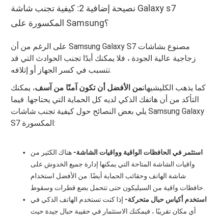
نصيحة إضافية 2: كيفية تجنب شاشة Galaxy s7
المكسورة على Samsung؟
على الرغم من أن Samsung Galaxy S7 مصنوع بشاشات
زجاجية عالية الجودة ، فلا يمكنك أبدًا تجنب الحوادث التي قد
تتسبب في كسر الجهاز أو إتلافه.
كما يذهب الكليشيهات
من الأفضل أن تكون آمنًا من آسف
، يمكنك
التأكد من أن هاتفك الذكي لديه كل الحماية التي يحتاجها. فيما
يلي بعض النصائح حول كيفية تجنب شاشات Samsung Galaxy
S7 المكسورة:
استثمر في الحافظات الواقية وواقيات الشاشة-
هناك الكثير من
واقيات الشاشة المتاحة التي يمكنها إدارة جميع الخدوش على
شاشة الهاتف وحقائب الحماية أيضًا. من الأفضل استخدام
حافظات واقية من السيليكون حتى تتحمل بضع قطرات وسقوط.
استخدم أكياس حبال متحركة-
إذا كنت تستخدم الهاتف الذكي في
أي مكان تقريبًا ، فيمكنك الاستثمار في حقيبة حبال جيدة حيث