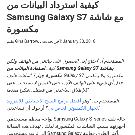
كيفية استرداد البيانات من
Samsung Galaxy S7 مع شاشة
مكسورة
January 30, 2018
بقلم Gina Barrow, ، آخر تحديث:
المستخدم أ:
"
أحتاج إلى الحصول على بياناتي من الهاتف ولكن
كيف
استعادة البيانات من Samsung Galaxy S7 بشاشة
مكسورة
جهاز؟
"شاشة هاتف Galaxy S7 مكسورة ولا يمكنني
فعل أي شيء على الهاتف الآن ، حتى اللمس لا يستجيب على
"
الإطلاق. ساعدني من فضلك. شكرا مقدما!
المستخدم ب:
"وهو
أفضل برامج النسخ الاحتياطي للاندرويد
؟ أرجوك أن تساعدني."
لجهاز الكمبيوتر الخاص بي
يواجه معظم مستخدمي Samsung Galaxy S-series حالة تلف
أجهزتهم بسبب الشاشات المكسورة. لذلك ، تهدف هذه المقالة
إلى تزويد مستخدمي Samsung Galaxy بأكثر الطرق فعالية