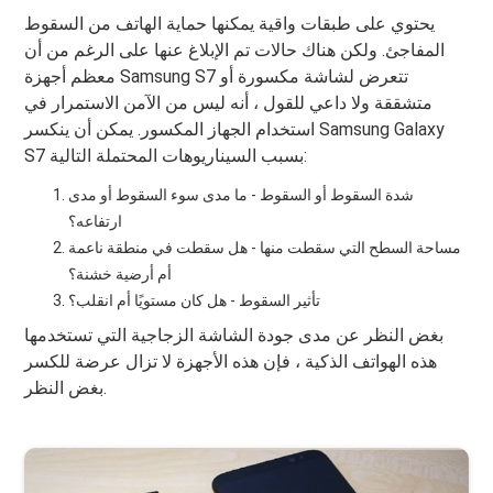
يحتوي على طبقات واقية يمكنها حماية الهاتف من السقوط
المفاجئ. ولكن هناك حالات تم الإبلاغ عنها على الرغم من أن
معظم أجهزة Samsung S7 تتعرض لشاشة مكسورة أو
متشققة ولا داعي للقول ، أنه ليس من الآمن الاستمرار في
استخدام الجهاز المكسور. يمكن أن ينكسر Samsung Galaxy
S7 بسبب السيناريوهات المحتملة التالية:
شدة السقوط أو السقوط - ما مدى سوء السقوط أو مدى
ارتفاعه؟
مساحة السطح التي سقطت منها - هل سقطت في منطقة ناعمة
أم أرضية خشنة؟
تأثير السقوط - هل كان مستويًا أم انقلب؟
بغض النظر عن مدى جودة الشاشة الزجاجية التي تستخدمها
هذه الهواتف الذكية ، فإن هذه الأجهزة لا تزال عرضة للكسر
بغض النظر.