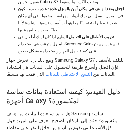
يسهل تخزين Galaxy S7 وتجنب الكسر والسقوط.
اجعل وضع الهاتف في مكان آمن بالمنزل عادة-
عادة ، عندما نكون
في المنزل ، نميل إلى ترك أدواتنا وهواتفنا المحمولة في أي مكان
نشعر فيه بالراحة تقريبًا. هذا هو أحد أسباب تشقق الشاشة لأننا
أحيانًا نخطو ونجلس عليها.
تدريب الأطفال على التعامل السليم
إذا كان لديك أطفال في
المنزل وترغب في استخدام Samsung Galaxy ، فقم بتدريبهم
على كيفية حمل الجهاز واستخدامه بشكل صحيح.
ومع ذلك ، إذا تعرض جهاز Samsung Galaxy S7 للتلف للأسف ،
فإن أفضل وأسرع طريقة للحصول على البيانات هي استعادة
التي قمت بها مسبقًا.
البيانات من
النسخ الاحتياطي للبيانات
دليل الفيديو: كيفية استعادة بيانات شاشة
أجهزة Galaxy المكسورة؟
هل تريد استعادة البيانات من هاتف Samsung بشاشة
مكسورة؟ جئت إلى المكان الصحيح. تعرف على المزيد حول
كل الأشياء التي تقوم بها أدناه من خلال النقر على مقاطع