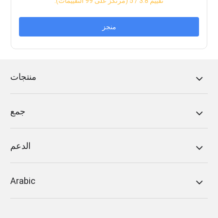
:تقييم
3.8
/ 5 (مرتكز على
99
التقييمات)
منجز
منتجات
جمع
الدعم
Arabic