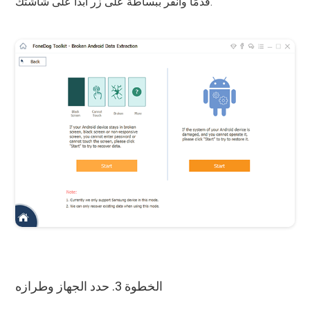
قدمًا وانقر ببساطة على زر ابدأ على شاشتك.
الخطوة 3. حدد الجهاز وطرازه