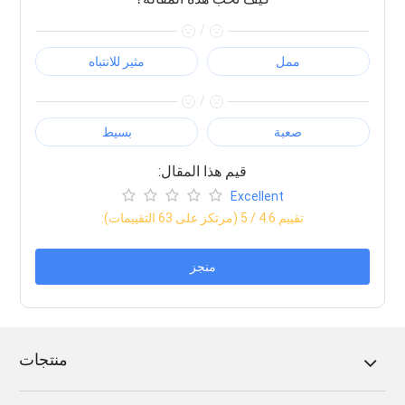
/
ممل
مثير للانتباه
/
صعبة
بسيط
:قيم هذا المقال
Excellent
:تقييم
4.6
/ 5 (مرتكز على
63
التقييمات)
منجز
منتجات