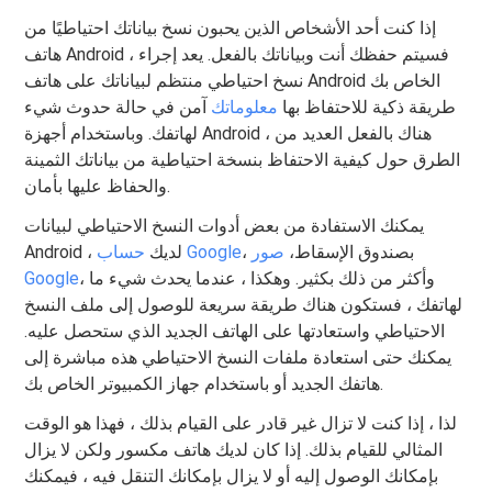
إذا كنت أحد الأشخاص الذين يحبون نسخ بياناتك احتياطيًا من
هاتف Android ، فسيتم حفظك أنت وبياناتك بالفعل. يعد إجراء
نسخ احتياطي منتظم لبياناتك على هاتف Android الخاص بك
طريقة ذكية للاحتفاظ بها
معلوماتك
آمن في حالة حدوث شيء
لهاتفك. وباستخدام أجهزة Android ، هناك بالفعل العديد من
الطرق حول كيفية الاحتفاظ بنسخة احتياطية من بياناتك الثمينة
والحفاظ عليها بأمان.
يمكنك الاستفادة من بعض أدوات النسخ الاحتياطي لبيانات
، بصندوق الإسقاط،
صور
حساب Google
Android ، لديك
، وأكثر من ذلك بكثير. وهكذا ، عندما يحدث شيء ما
Google
لهاتفك ، فستكون هناك طريقة سريعة للوصول إلى ملف النسخ
الاحتياطي واستعادتها على الهاتف الجديد الذي ستحصل عليه.
يمكنك حتى استعادة ملفات النسخ الاحتياطي هذه مباشرة إلى
هاتفك الجديد أو باستخدام جهاز الكمبيوتر الخاص بك.
لذا ، إذا كنت لا تزال غير قادر على القيام بذلك ، فهذا هو الوقت
المثالي للقيام بذلك. إذا كان لديك هاتف مكسور ولكن لا يزال
بإمكانك الوصول إليه أو لا يزال بإمكانك التنقل فيه ، فيمكنك