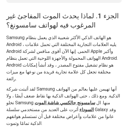
الجزء 1. لماذا يحدث الموت المفاجئ غير
المرغوب فيه لهواتف سامسونغ؟
Samsung هو الهاتف الذكي الأكثر شعبية الذي يعمل بنظام
Android ، يليه العلامات التجارية المختلفة التي تحمل علامات
Android الحمى. إنها الآن أقوى منافس لشركة Apple وأكبر
الهواتف المحمولة والأجهزة اللوحية التي تعمل بنظام Android.
Android هو نظام تشغيل مفتوح المصدر ، وقد أنشأ إمكانات
مختلفة تجعل كل علامة تجارية فريدة من نوعها مع ميزات
رائعة.
لقد أثبتت شركة Samsung أنها تهيمن عليها بعالم من الهواتف
الذكية. ومع ذلك ، حتى الهواتف الذكية بها نقاط ضعف أيضًا ، ولا
تخلو Samsung منها. ال
سامسونج جالكسي شاشة الموت
السوداء
أثرت على العديد من مستخدمي سلسلة Galaxy وقد
عانوا من علامات وأعراض مختلفة قبل أن تستسلم هواتفهم
الذكية تمامًا وتموت.