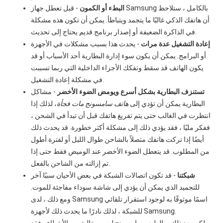
البطء أو الكمون
- قبل تعطل جهاز Samsung بالكامل ، ستلاحظ
أن هاتفك الذكي غالبًا ما يتجمد ويتباطأ. يمكن أن تكون هذه مشكلة
في الذاكرة الضعيفة أو إصدار برنامج قديم يحتاج إلى تحديث.
إعادة التشغيل عدة مرات
- يحدث هذا بسبب مشكلات في الأجهزة
أو البرامج. يمكن أن يكون سوء إدارة البطارية أحد الأسباب أو قد
يكون الهاتف قد سقط وتفكك الأجزاء الداخلية التي ربما تسببت
في مشكلة إعادة التشغيل.
تستنزف البطارية بشكل أسرع ويومض الضوء الأخضر
- مشاكل
البطارية يمكن أن تؤدي إلى
هاتف سامسونج مات فجأة
، لذلك إذا
انتظرت في الغالب حتى يتم تفريغ هاتفك قبل أن تبدأ في الشحن ،
ففكر مليًا ، فقد يؤدي ذلك إلى مشكلة أكثر خطورة. قد يحدث ذلك
أيضًا إذا تركت هاتفك متصلاً بالشاحن طوال الليل أو لفترة أطول
من المطلوب. قد يتعطل الضوء الأخضر عند الوميض فقط حتى إذا
تم إزالته من الشاحن بالفعل.
شبكتنا
- قد تكون اتصالات الشبكة في بعض الأحيان سببًا آخر
للتجميد الذي يمكن أن يؤدي إلى شاشة سوداء مفاجئة للموت.
ومع ذلك ، لدى Samsung اسمًا موثوقًا به لوجود استقرار تلقائي
للشبكة ، لذلك نادرًا ما يحدث ذلك لأجهزة Samsung.