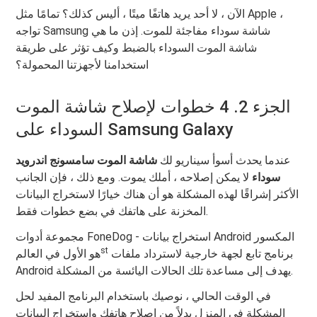
الآن ، لا أحد يريد هاتفًا ميتًا ، أليس كذلك؟ تمامًا مثل Apple ،
تواجه Samsung شاشة سوداء مفاجئة للموت. إذن ما هي
شاشة الموت السوداء بالضبط وكيف تؤثر على طريقة
استخدامنا لأجهزتنا المحمولة؟
الجزء 2. 4 خطوات لإصلاح شاشة الموت
السوداء على Samsung Galaxy
عندما يحدث أسوأ سيناريو لك
شاشة الموت سامسونج اندرويد
سوداء
لا يمكن إصلاحه ، أملك يموت. ومع ذلك ، فإن الجانب
الأكثر إشراقًا لهذه المشكلة هو أن هناك خيارًا لاستخراج البيانات
المخزنة على هاتفك في بضع خطوات فقط.
مجموعة أدوات FoneDog - استخراج بيانات Android المكسور
st
برنامج تابع لجهة خارجية لاسترداد ملفات
هو الأول في العالم
Android يهدف إلى مساعدة تلك الحالات اليائسة من المشكلة.
في الوقت الحالي ، نوصيك باستخدام البرنامج المفيد لحل
المشكلة في المنزل بدلاً من إصلاح هاتفك واستخراج البيانات