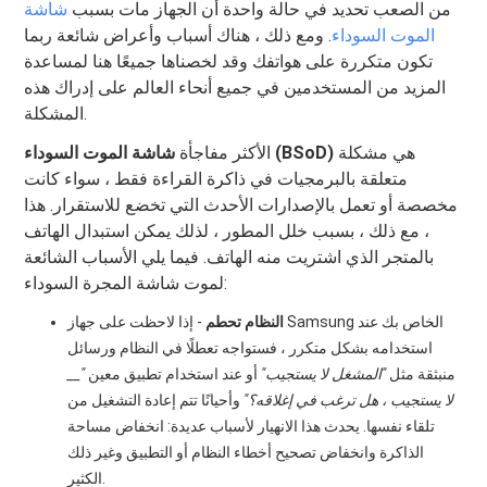
من الصعب تحديد في حالة واحدة أن الجهاز مات بسبب
شاشة
الموت السوداء
. ومع ذلك ، هناك أسباب وأعراض شائعة ربما
تكون متكررة على هواتفك وقد لخصناها جميعًا هنا لمساعدة
المزيد من المستخدمين في جميع أنحاء العالم على إدراك هذه
المشكلة.
هي مشكلة
شاشة الموت السوداء (BSoD)
الأكثر مفاجأة
متعلقة بالبرمجيات في ذاكرة القراءة فقط ، سواء كانت
مخصصة أو تعمل بالإصدارات الأحدث التي تخضع للاستقرار. هذا
، مع ذلك ، بسبب خلل المطور ، لذلك يمكن استبدال الهاتف
بالمتجر الذي اشتريت منه الهاتف. فيما يلي الأسباب الشائعة
لموت شاشة المجرة السوداء:
النظام تحطم
- إذا لاحظت على جهاز Samsung الخاص بك عند
استخدامه بشكل متكرر ، فستواجه تعطلًا في النظام ورسائل
منبثقة مثل
"المشغل لا يستجيب"
أو عند استخدام تطبيق معين
"__
لا يستجيب ، هل ترغب في إغلاقه؟"
وأحيانًا تتم إعادة التشغيل من
تلقاء نفسها. يحدث هذا الانهيار لأسباب عديدة: انخفاض مساحة
الذاكرة وانخفاض تصحيح أخطاء النظام أو التطبيق وغير ذلك
الكثير.