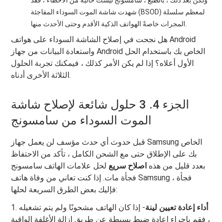
ولكن بعد ذلك ، بالطبع ، سامسونج ليست خالية من الأخطاء ، فقد
شهدت شاشة الموت السوداء المفاجئة (BSOD) لمعظم سلسلة
المجرات خاصةً الهواتف الذكية الأقدم وحتى الأحدث منها.
هل نجحت في إصلاح الشاشة السوداء على هواتف Android
واستعادة البيانات من جهاز Android الخاص بك باستخدام الحل
الأول أعلاه؟ إذا لم يكن الأمر كذلك ، فيمكنك تجربة الحلول
الثلاثة الأخرى أدناه.
الجزء 4. 3 حلول شائعة لإصلاح شاشة
الموت السوداء من سامسونج
قبل حدوث أي حدث مؤسف لن يعمل جهاز Samsung الخاص
بك على الإطلاق حتى مع الشحن الكامل ، تأكد من الاحتفاظ
بعدد قليل من هذه
اصلاح سريع
لحل علامات الهاتف سامسونج
فجأة مات. إذا كنت تعاني من وفاة هاتف Samsung فجأة ،
فإليك بعض الطرق السريعة لحلها:
أداء إعادة تعيين لينة
- إذا كان الهاتف مشحونًا ولم يتم تشغيله
1.
، فقم بإجراء إعادة ضبط بسيطة عن طريق إزالة الأغلفة الواقية