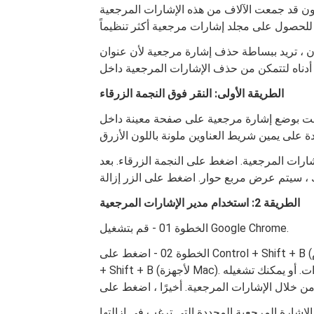
ون قد جمعت الآلاف من هذه الإشارات المرجعية
ساطة حذف إشارة مرجعية لأن عنوان URL معين لم يعد يعمل أو لم تعد بحاجة إليه.
الطريقة الأولى: النقر فوق النجمة الزرقاء
 إشارة مرجعية على صفحة معينة داخل Chrome؟ ثم ببساطة قم بزيارة هذا الموقع. ستلاحظ
شارات المرجعية. اضغط على النجمة الزرقاء. بعد
الطريقة 2: استخدام مدير الإشارات المرجعية
الخطوة 01 - قم بتشغيل Google Chrome.
الخطوة 02 - اضغط على Control + Shift + B (لأجهزة الكمبيوتر التي تعمل بنظام Windows). أو اضغط CMD
+ Shift + B (لأجهزة Mac). سيؤدي الضغط على هذه المفاتيح إلى تشغيل شريط الإشارات. أو يمكنك تشغيله