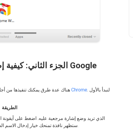
الجزء الثاني: كيفية إض
. لنبدأ بالأول
وضع إشارة مرجعية على صفحات الويب داخل Chrome
هناك عدة طرق يمكنك تنفيذها من أج
الطريقة 1: الضغط على رمز النجمة داخل شريط العناوين
العنوان في Chrome. ستظهر نافذة تمنحك خيار إدخال الاسم الذي تريده للإشارة المرجعية.