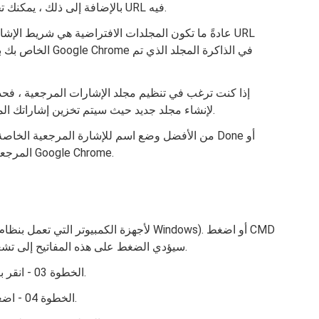
بالإضافة إلى ذلك ، يمكنك تحديد المجلد المحدد الذي ترغب في تخزين عنوان URL فيه.
عادةً ما تكون المجلدات الافتراضية هي شريط الإشارات
الخاص بك بشكل افتر
إذا كنت ترغب في تنظيم مجلد الإشارات المرجعية ، فحدد أ
اضغط على الخيار المسمى New Folder لإنشاء مجلد جديد حيث سيتم تخزين إشاراتك المرجعية.
من الأفضل وضع اسم للإشارة المرجعية الخاصة بك لت
Save لإنهاء إضافة إشارة URL المرجعية الخاصة بك في Google Chrome.
+ Shift + B (لأجهزة Mac). سيؤدي الضغط على هذه المفاتيح إلى تشغيل شريط الإشارات.
الخطوة 03 - انقر بزر الماوس الأيمن فوق شريط الإشارات المذكور.
الخطوة 04 - اضغط على إضافة صفحة. يقع هذا في قائمة السياق.