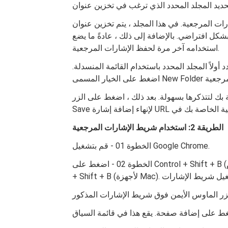
 المرجعية. في هذا المجلد ، يتم تخزين عنوان URL
اضي. بالإضافة إلى ذلك ، عادةً ما يضع Google Chrome في الذاكرة المجلد الذي تم
استخدامه آخر مرة لحفظ الإشارات المرجعية.
ولاً المجلد المحدد باستخدام القائمة المنسدلة.
تذكرها بسهولة. بعد ذلك ، اضغط على الزر Done أو
الطريقة 2: استخدام شريط الإشارات المرجعية
الخطوة 01 - قم بتشغيل Google Chrome.
الخطوة 02 - اضغط على Control + Shift + B (لأجهزة الكمبيوتر التي تعمل بنظام Windows). أو اضغط CMD