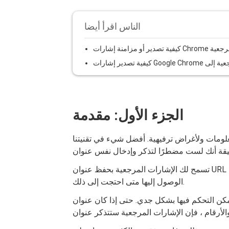
الناس اقرأ أيضا
و مزامنة إشارات Chrome المرجعية
الجزء الأول: مقدمة
مات ولأغراض ترفيهية. أفضل شيء في تقنيتنا
تسمح لك الإشارات المرجعية بحفظ عنوان URL المطلوب وتخزينه داخل متصفح الويب لديك والقدرة على
الوصول إليها متى احتجت إلى ذلك.
تحكم فيها بشكل جدي. حتى إذا كان عنوان URL معقدًا