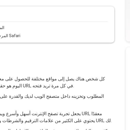
كيفية تصدير أ
كيفية تصدير إشارات Google Chrome المرجعية إلى Safari
كل شخص هناك يصل إلى مواقع مختلفة للحصول على معلو
اليوم هو حقيقة أنك لست مضطرًا لتذكر وإدخال نفس عنوان URL في كل مرة تريد فتحه.
يجعل تجربة تصفح الإنترنت أسهل وأسرع ويمكن ال
يحتوي على الكثير من علامات الترقيم والشرطات والأرقام ، فإن الإشارات المرجعية ستتذكر عنوان URL لك.