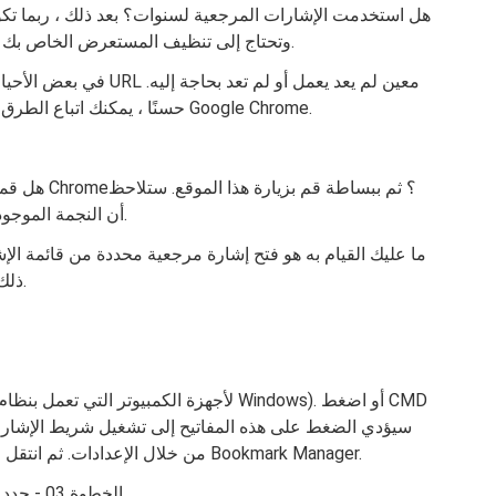
هل استخدمت الإشارات المرجعية لسنوات؟ بعد ذلك ، ربما تك
وتحتاج إلى تنظيف المستعرض الخاص بك للحصول على مجلد إشارات مرجعية أكثر تنظيماً.
في بعض الأحيان ، تريد بب
حسنًا ، يمكنك اتباع الطرق أدناه لتتمكن من حذف الإشارات المرجعية داخل Google Chrome.
هل قمت بوضع
أن النجمة الموجودة على يمين شريط العناوين ملونة باللون الأزرق.
ما عليك القيام به هو فتح إشارة مرجعية محددة من قائمة الإ
ذلك ، سيتم عرض مربع حوار. اضغط على الزر إزالة.
من خلال الإعدادات. ثم انتقل من خلال الإشارات المرجعية. أخيرًا ، اضغط على Bookmark Manager.
الخطوة 03 - حدد الإشارة المرجعية المحددة التي ترغب في إزالتها.