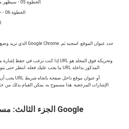
الخطوة 05 - سيظهر مربع حوار. ضع اسم الإشارة المرجعية الذي تريده.
الخطوة 06 - حدد المجلد الذي تريد حفظ الإشارة المرجعية فيه.
الخطوة 07 - اضغط على زر حفظ لإكمال العملية.
إذا كنت ترغب في حفظ إشارة مرجعية معينة
ما يجب عليك فعله. انتظر حتى يتوسع المجلد المذكور. بعد ذلك ، قم بإسقاط عنوان URL المذكور بداخله.
يجب أن تلاحظ
الإشارات المرجعية. هذا مسموح به. يمكن القيام بذلك من 
الجزء الثالث: مسح ا