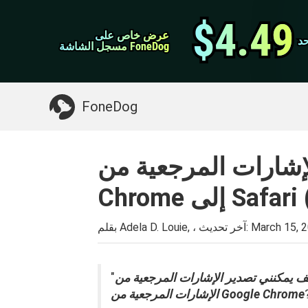
نقل ال WhatsApp
$4.49
$4.49
عرض خاص على
عرض خاص على
د
د
اي فون منظف
مسجل الشاشة FoneDog
مسجل الشاشة FoneDog
>>
Mac تنظيف
شيء قد تحتاجه:
FoneDog
لإشارات المرجعية من
March 15, 
بقلم Adela D. Louie, ، آخر تحديث:
"
الإشارات المرجعية من Google Chrome