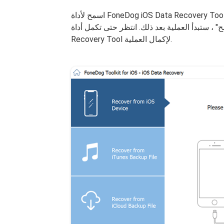
اسمح لأداة FoneDog iOS Data Recovery Tool بمسح بياناتك من جهاز iOS الخاص بك فقط بالنقر فوق "بدء
دأ العملية بعد ذلك. انتظر حتى تكمل أداة FoneDog iOS Data
Recovery Tool لإكمال العملية.