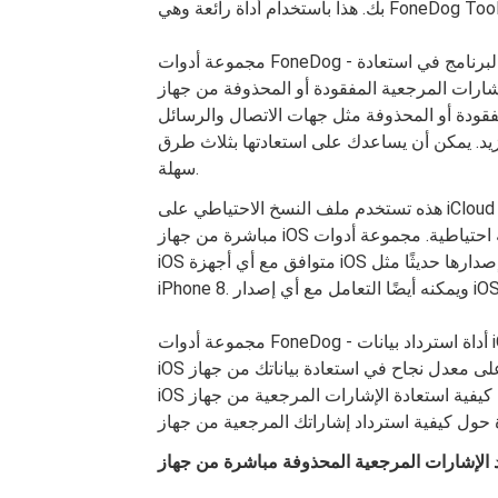
برنامج في استعادة
مجموعة أدوات FoneDog -
رات المرجعية المفقودة أو المحذوفة من جهاز iOS الخاص بك. لا يساعدك هذا البرنامج في استعادة
مفقودة أو المحذوفة مثل جهات الاتصال والرسائل
يد. يمكن أن يساعدك على استعادتها بثلاث طرق
سهلة.
هذه تستخدم ملف النسخ الاحتياطي على iCloud وملف النسخ الاحتياطي على iTunes ويمكنك أيضًا استعادتها
مباشرة من جهاز iOS الخاص بك حتى بدون نسخة احتياطية. مجموعة أدوات FoneDog - برنامج استعادة بيانات
iOS متوافق مع أي أجهزة iOS بما في ذلك تلك الطرز التي تم إصدارها حديثًا مثل iPhone X و iPhone 8 Plus و
مجموعة أدوات FoneDog - أداة استرداد بيانات iOS آمنة جدًا للاستخدام لأنها لن تستبدل أيًا من بياناتك من جهاز
iOS الخاص بك وسيكون لك فقط الوصول إلى بياناتك وستمنحك أعلى معدل نجاح في استعادة بياناتك من جهاز
iOS الخاص بك. هناك بالفعل ثلاث طرق حول كيفية استعادة الإشارات المرجعية من جهاز iOS الخاص بك إليك