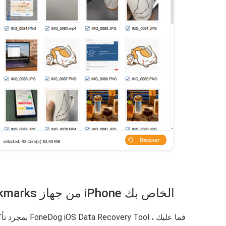
الخطوة 4: استرجع Safari Bookmarks من جهاز iPhone الخاص بك
بمجرد تأكيد الع