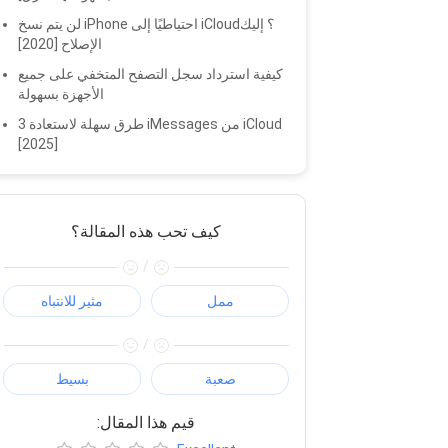
لن يتم نسخ iPhone احتياطيًا إلى iCloud؟ إليك
الإصلاح [2020]
كيفية استرداد سجل التصفح المتخفي على جميع
الأجهزة بسهولة
3 طرق سهلة لاستعادة iMessages من iCloud
[2025]
كيف تحب هذه المقالة؟
/
ممل
مثير للانتباه
/
صعبة
بسيط
:قيم هذا المقال