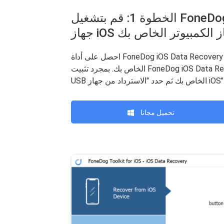
الخطوة 1: قم بتشغيل FoneDog- iOS Data Recovery وقم بتوصيل
iOS بجهاز الكمبيوتر الخاص بك
احصل على أداة FoneDog iOS Data Recovery Tool من موقعنا الرسمي وقم بتثبيتها على جهاز الكمبيوتر
الخاص بك. بمجرد تثبيت FoneDog iOS Data Recovery Tool ، قم بتوصيل جهاز iOS الخاص بك باستخدام كابل
 الخاص بك ثم حدد "الاسترداد من جهاز iOS".
تحميل مجانا