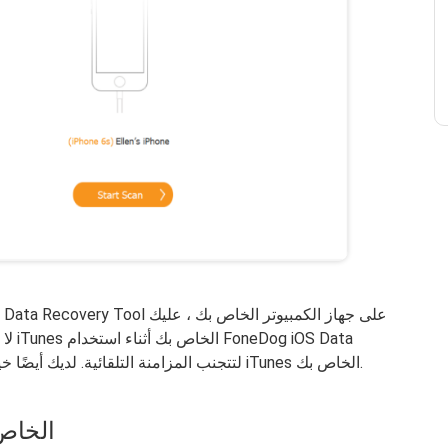
Recovery Tool لتتجنب المزامنة التلقائية. لديك أيضًا خيار تعطيل المزامنة التلقائية من iTunes الخاص بك.
الخطوة 2: فحص جهاز