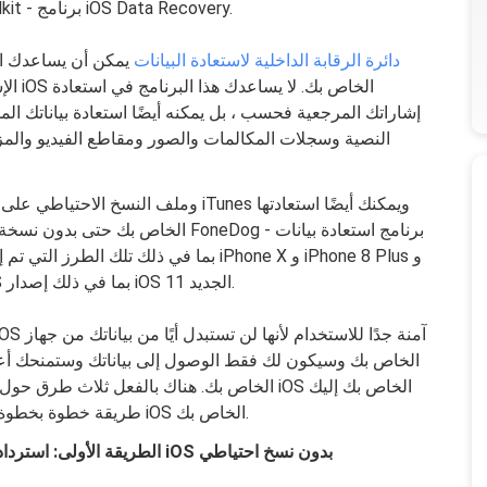
بك. هذا باستخدام أداة رائعة وهي FoneDog Toolkit - برنامج iOS Data Recovery.
دائرة الرقابة الداخلية لاستعادة البيانات
يمكن أن يساعدك ال
الإشا
إشاراتك المرجعية فحسب ، بل يمكنه أيضًا استعادة بياناتك ال
النصية وسجلات المكالمات والصور ومقاطع الفيديو والمز
iPhone 8. ويمكنه أيضًا التعامل مع أي إصدار iOS بما في ذلك إصدار iOS 11 الجديد.
طريقة خطوة بخطوة حول كيفية استرداد إشاراتك المرجعية من جهاز iOS الخاص بك.
الطريقة الأولى: استرداد الإشارات المرجعية المحذوفة مباشرة من جهاز iOS بدون نسخ احتياطي