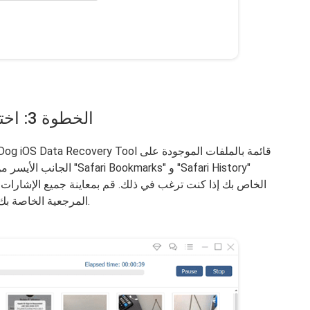
الخطوة 3: اختيار الإشارات المرجعية ومعاينتها
الجانب الأيسر من شاشتك. م
المرجعية الخاصة بك ثم حدد جميع العناصر التي ترغب في استردادها.