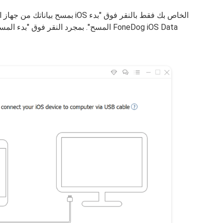
المسح". بمجرد النقر فوق "بدء المسح" ، ستب