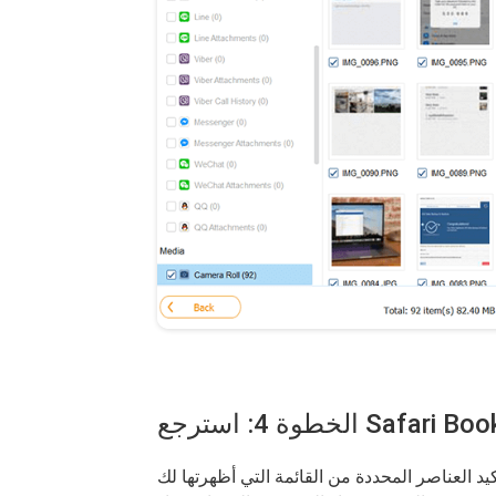
ناصر المحددة من القائمة التي أظهرتها لك FoneDog iOS Data Recovery Tool ، فما عليك