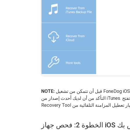
قبل أن تتمكن من تشغيل FoneDog iOS Data Recovery Tool على جهاز الكمبيوتر الخاص بك ، عليك
NOTE:
التأكد من أن لديك أحدث إصدار من iTunes. لا تفتح iTunes الخاص بك أثناء استخدام FoneDog iOS Data
 iOS الخاص بك