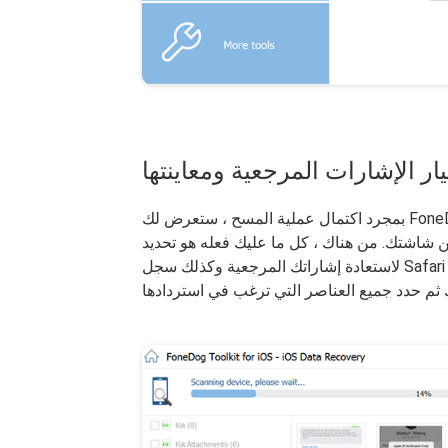
بمجرد اكتمال عملية المسح ، ستعرض لك FoneDog iOS Data Recovery Tool قائمة بالملفات الموجودة على
ن هناك ، كل ما عليك فعله هو تحديد "Safari Bookmarks" و "Safari History"
لاستعادة إشاراتك المرجعية وكذلك سجل Safari الخاص بك إذا كنت ترغب في ذلك. قم بمعاينة جميع الإشارات