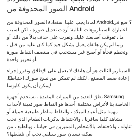
الصور المحذوفة من Android
لماذا يجب علينا استعادة الصور المحذوفة من Android؟ ضع في
اعتبارك السيناريوهات التالية: أردت تعديل صورة ، لكن لسبب
ما ، تفوقت أصابعك عليك ونقرت على حذف بدلاً من ذلك. أو
ربما لم يكن هاتفك يعمل بشكل جيد كما كان عليه من قبل ،
وتحطم فجأة أو أصبح غير مستجيب في منتصف التقاط صورة
أو تحرير واحدة.
السيناريو الثالث هو أن هاتفك لا يعمل على الإطلاق وتقرر إجراء
إعادة ضبط المصنع ، لكنك لم تتمكن من نسخ صورك احتياطيًا.
يمكن أن يكون كابوسا!
نظرًا للعديد من الميزات المفيدة ، نستخدم أجهزة Samsung
الخاصة بنا لأغراض مختلفة. أحدها هو التقاط صور ثمينة لأحداث
مهمة مثل أعياد الميلاد ، والتقاط مناظر طبيعية جميلة أو
مشاهد كلما سافرنا ، والاحتفاظ بذكريات الطعام الذي نحب
تناوله ، والاحتفاظ بالأشخاص المميزين في حياتنا ، وبالطبع ، من
يمكنه نسيان صور سيلفي نحب أن نلتقطها؟