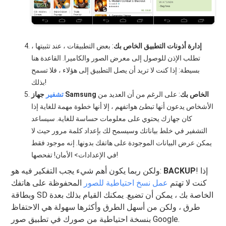
إدارة أذونات التطبيق الخاص بك
: بعض التطبيقات ، عند تثبيتها ،
تطلب الإذن للوصول إلى معرض الصور والكاميرا. القاعدة هنا
بسيطة: إذا كنت لا تريد أن يصل التطبيق إلى هؤلاء ، فلا تسمح
بذلك!
جهاز Samsung الخاص بك
: على الرغم من أن العديد من
تشفير
الأشخاص يدعون أنها تبطئ هواتفهم ، إلا أنها خطوة مهمة للغاية إذا
كان جهازك يحتوي على معلومات حساسة للغاية. سيساعد
التشفير في خلط بياناتك وسيسمح لك بإعداد كلمة مرور حيث لا
يمكن عرض البيانات الموجودة على هاتفك بدونها. إنه موجود فقط
في الإعدادات> الأمان! تفحصها!
! إذا
BACKUP
ولكن ربما يكون أهم شيء يجب التفكير فيه هو:
كنت لا تهتم
عمل نسخ احتياطية للصور
المحفوظة على هاتفك
وبطاقة SD الخاصة بك ، يمكن أن تضيع. يمكنك القيام بذلك بعدة
طرق ، ولكن من أسهل الطرق وأكثرها سهولة هي الاحتفاظ
بنسخة احتياطية من صورك في تطبيق صور Google.