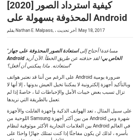
[2020] كيفية استرداد الصور
المحذوفة بسهولة على Android
May 18, 2017
بقلم Nathan E. Malpass, ، آخر تحديث:
"مساعدة! أحتاج إلى
استعادة الصور المحذوفة على جهاز
Android الخاص بي
! لقد حذفته عن طريق الخطأ. الآن أريد
استعادته. ماذا يمكنني أن أفعل؟"
على الرغم من أننا قد نعتبر هواتف Android ضرورة يومية
وبالتأكيد أجهزة إلكترونية لا يمكننا تخيل العيش بدونها ، إلا أنها لا
تزال تسبب بعض خيبات الأمل والإحباطات لنا ، خاصةً إذا لم
تعمل بالطريقة التي نريدها.
على سبيل المثال ، تعد الهواتف الذكية وأجهزة الفابلت والأجهزة
اللوحية من Samsung من بين أكثر أجهزة Android شهرة ومن
بين العلامات التجارية الأكثر موثوقية لنظام Android في العالم
بأسره ، لذلك لن يكون مفاجئًا إذا كنت تمتلك جهازًا واحدًا على