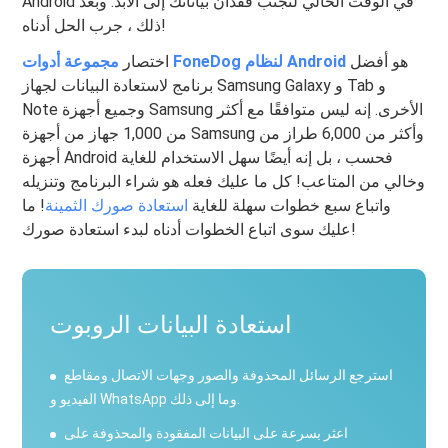
Android في الوقت الحالي لتجنب فقدان بياناتك إلى الأبد. وبعد
ذلك ، جرب الحل أدناه!
هو أفضل
مجموعة أدوات FoneDog لنظام Android
اختصار
برنامج لاستعادة البيانات لجهاز Samsung Galaxy و Tab و
Note وجميع أجهزة Samsung الأخرى. إنه ليس متوافقًا مع أكثر
من 1,000 جهاز من أجهزة Samsung وأكثر من 6,000 طراز من
أجهزة Android فحسب ، بل إنه أيضًا سهل الاستخدام للغاية
وخالي من المتاعب! كل ما عليك فعله هو شراء البرنامج وتنزيله
واتباع سبع خطوات سهلة للغاية
استعادة صورك الثمينة
! ما
عليك سوى اتباع الخطوات أدناه لبدء استعادة صورك!
استعادة البيانات الروبوت
استرجع الرسائل المحذوفة والصور وجهات الاتصال ومقاطع
الفيديو و WhatsApp وما إلى ذلك.
اعثر بسرعة على البيانات المفقودة والمحذوفة على