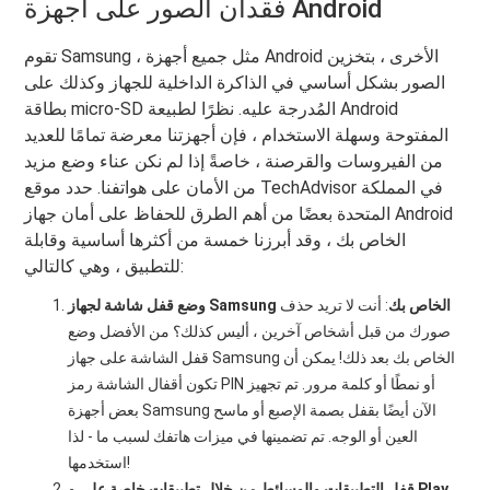
فقدان الصور على أجهزة Android
تقوم Samsung ، مثل جميع أجهزة Android الأخرى ، بتخزين
الصور بشكل أساسي في الذاكرة الداخلية للجهاز وكذلك على
بطاقة micro-SD المُدرجة عليه. نظرًا لطبيعة Android
المفتوحة وسهلة الاستخدام ، فإن أجهزتنا معرضة تمامًا للعديد
من الفيروسات والقرصنة ، خاصةً إذا لم نكن عناء وضع مزيد
من الأمان على هواتفنا. حدد موقع TechAdvisor في المملكة
المتحدة بعضًا من أهم الطرق للحفاظ على أمان جهاز Android
الخاص بك ، وقد أبرزنا خمسة من أكثرها أساسية وقابلة
للتطبيق ، وهي كالتالي:
وضع قفل شاشة لجهاز Samsung الخاص بك
: أنت لا تريد حذف
صورك من قبل أشخاص آخرين ، أليس كذلك؟ من الأفضل وضع
قفل الشاشة على جهاز Samsung الخاص بك بعد ذلك! يمكن أن
تكون أقفال الشاشة رمز PIN أو نمطًا أو كلمة مرور. تم تجهيز
بعض أجهزة Samsung الآن أيضًا بقفل بصمة الإصبع أو ماسح
العين أو الوجه. تم تضمينها في ميزات هاتفك لسبب ما - لذا
استخدمها!
قفل التطبيقات والوسائط من خلال تطبيقات خاصة على و Play