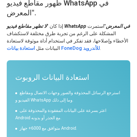
ظهور مقاطع فيديو WhatsApp في
المعرض".
لا تظهر مقاطع فيديو WhatsApp في المعرض
"استمرت
إذا كان "
المشكلة على الرغم من تجربة طرق مختلفة لاستكشاف
الأخطاء وإصلاحها، فقد تفكر في استخدام أداة موثوقة لاستعادة
.
استعادة بيانات FoneDog للأندرويد
البيانات مثل
استعادة البيانات الروبوت
استرجع الرسائل المحذوفة والصور وجهات الاتصال ومقاطع
الفيديو و WhatsApp وما إلى ذلك.
اعثر بسرعة على البيانات المفقودة والمحذوفة على
Android مع الجذر أو بدونه.
متوافق مع 6000+ جهاز Android.