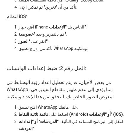
من قائمة التطبيقات المثبتة.
البحث وتحديد
"واتساب"
تم تمكين الإذن.
تأكد من أن
"تخزين"
لنظام iOS:
.
"الإعدادات"
افتح جهاز iPhone الخاص بك
.
"خصوصية"
قم بالتمرير وحدد
.
"الصور"
انقر على
تأكد من إدراج تطبيق WhatsApp وتمكينه.
الحل رقم 2: ضبط إعدادات الواتساب:
في بعض الأحيان، قد يتم تعطيل إعداد رؤية الوسائط في
WhatsApp، مما يؤدي إلى عدم ظهور مقاطع الفيديو في
معرض الصور الخاص بك. للتحقق من هذا الإعداد وتمكينه:
افتح تطبيق WhatsApp على هاتفك.
.
قائمة ثلاثية النقاط (Android) أو "الإعدادات" (iOS)
اضغط على
انتقل إلى البرنامج المساعد في التأليف
"الدردشات" أو "إعدادات
.
الدردشة"