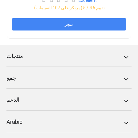
Excellent
:تقييم
4.6
/ 5 (مرتكز على
107
التقييمات)
منجز
منتجات
جمع
الدعم
Arabic