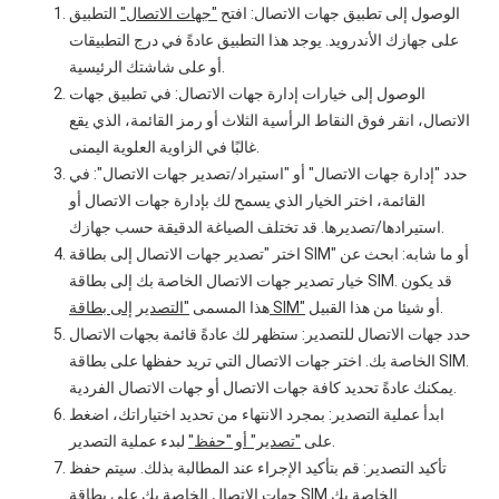
الوصول إلى تطبيق جهات الاتصال: افتح
"جهات الاتصال"
التطبيق
على جهازك الأندرويد. يوجد هذا التطبيق عادةً في درج التطبيقات
أو على شاشتك الرئيسية.
الوصول إلى خيارات إدارة جهات الاتصال: في تطبيق جهات
الاتصال، انقر فوق النقاط الرأسية الثلاث أو رمز القائمة، الذي يقع
غالبًا في الزاوية العلوية اليمنى.
حدد "إدارة جهات الاتصال" أو "استيراد/تصدير جهات الاتصال": في
القائمة، اختر الخيار الذي يسمح لك بإدارة جهات الاتصال أو
استيرادها/تصديرها. قد تختلف الصياغة الدقيقة حسب جهازك.
اختر "تصدير جهات الاتصال إلى بطاقة SIM" أو ما شابه: ابحث عن
خيار تصدير جهات الاتصال الخاصة بك إلى بطاقة SIM. قد يكون
أو شيئا من هذا القبيل.
"التصدير إلى بطاقة SIM"
هذا المسمى
حدد جهات الاتصال للتصدير: ستظهر لك عادةً قائمة بجهات الاتصال
الخاصة بك. اختر جهات الاتصال التي تريد حفظها على بطاقة SIM.
يمكنك عادةً تحديد كافة جهات الاتصال أو جهات الاتصال الفردية.
ابدأ عملية التصدير: بمجرد الانتهاء من تحديد اختياراتك، اضغط
لبدء عملية التصدير.
على
"تصدير" أو "حفظ"
تأكيد التصدير: قم بتأكيد الإجراء عند المطالبة بذلك. سيتم حفظ
جهات الاتصال الخاصة بك على بطاقة SIM الخاصة بك.