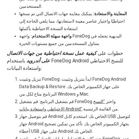
المستخدمين.
المعاينة والاستعادة:
يمكنك معاينة جهات الاتصال التي تم نسخها
احتياطيًا واختيار عناصر معينة لاستعادتها، مما يلغي الحاجة إلى
استعادة النسخة الاحتياطية بأكملها.
واجهة سهلة الاستخدام:
واجهة FoneDog البديهية تجعله في
متناول المستخدمين من جميع مستويات الخبرة.
خطوات على
كيفية عمل نسخة احتياطية من جهات الاتصال
على أندرويد
باستخدام FoneDog Android للنسخ الاحتياطي
واستعادة البيانات:
تنزيل وتثبيت FoneDog: ابدأ بتنزيل وتثبيت FoneDog Android
Data Backup & Restore على جهاز الكمبيوتر الخاص بك.
البرنامج متاح لكل من Windows و Mac.
قم بتشغيل البرنامج: قم بتشغيل FoneDog واختر
"النسخ
من القائمة الرئيسية.
الاحتياطي واستعادة بيانات Android"
قم بتوصيل جهاز Android الخاص بك: استخدم كابل USB لتوصيل
جهاز Android بجهاز الكمبيوتر الخاص بك. تأكد من تمكين تصحيح
أخطاء USB على جهاز Android الخاص بك.
حدد "النسخ الاحتياطي لبيانات الجهاز": في واجهة FoneDog، حدد