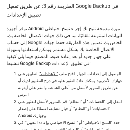
الطريقة رقم 3: عن طريق تفعيل Google Backup في
تطبيق الإعدادات
توفر أجهزة Android ميزة مدمجة تتيح لك إجراء نسخ احتياطي
للبيانات المتنوعة تلقائيًا، بما في ذلك جهات الاتصال الخاصة بك،
إلى حساب Google الخاص بك. تضمن هذه الطريقة حفظ جهات
الاتصال الخاصة بك بشكل مستمر ويمكن استعادتها بسهولة
على جهاز جديد أو بعد إعادة ضبط المصنع. فيما يلي كيفية
تنشيط Google Backup في تطبيق الإعدادات:
الوصول إلى إعدادات الجهاز: افتح ملف
"الإعدادات"
التطبيق على
جهازك الأندرويد. يمكنك عادةً العثور عليه في درج التطبيق لديك أو
عن طريق التمرير لأسفل من أعلى الشاشة والنقر على أيقونة
الترس.
انتقل إلى "الحسابات" أو "النظام": قم بالتمرير لأسفل للعثور على
"الحسابات" أو "النظام" أو خيار مشابه، اعتمادًا على إصدار
Android وجهازك.
حدد "النسخ الاحتياطي" أو "النسخ الاحتياطي وإعادة التعيين": في
ملف
"الحسابات" أو "النظام"
القسم، ابحث عن خيار يسمى