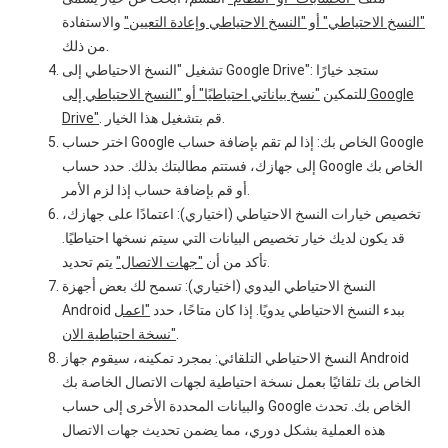
"النسخ الاحتياطي" أو "النسخ الاحتياطي وإعادة التعيين"
والاستفادة
من ذلك.
تشغيل "النسخ الاحتياطي إلى Google Drive": ستجد خيارًا
للتمكين
"نسخ بياناتي احتياطيًا" أو "النسخ الاحتياطي إلى Google
. قم بتشغيل هذا الخيار.
Drive"
اختر حساب Google الخاص بك: إذا لم تقم بإضافة حساب Google
إلى جهازك، فستتم مطالبتك بذلك. حدد حساب Google الخاص بك
أو قم بإضافة حساب إذا لزم الأمر.
تخصيص خيارات النسخ الاحتياطي (اختياري): اعتمادًا على جهازك،
قد يكون لديك خيار تخصيص البيانات التي سيتم نسخها احتياطيًا.
يتم تحديد.
تأكد من أن
"جهات الاتصال"
النسخ الاحتياطي اليدوي (اختياري): تسمح لك بعض أجهزة
Android ببدء النسخ الاحتياطي يدويًا. إذا كان متاحًا، حدد
"اعمل
.
نسخة احتياطية الان"
النسخ الاحتياطي التلقائي: بمجرد تمكينه، سيقوم جهاز Android
الخاص بك تلقائيًا بعمل نسخة احتياطية لجهات الاتصال الخاصة بك
والبيانات المحددة الأخرى إلى حساب Google الخاص بك. تحدث
هذه العملية بشكل دوري، مما يضمن تحديث جهات الاتصال