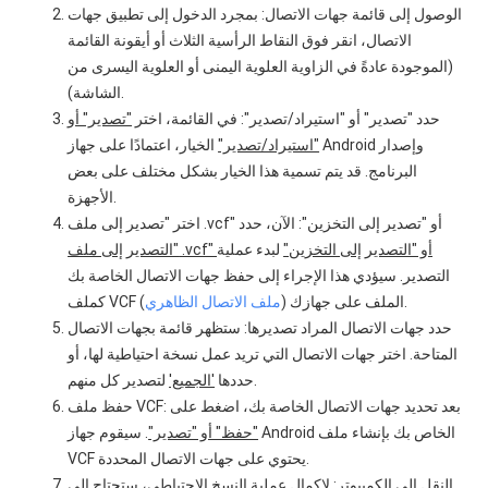
الوصول إلى قائمة جهات الاتصال: بمجرد الدخول إلى تطبيق جهات
الاتصال، انقر فوق النقاط الرأسية الثلاث أو أيقونة القائمة
(الموجودة عادةً في الزاوية العلوية اليمنى أو العلوية اليسرى من
الشاشة).
حدد "تصدير" أو "استيراد/تصدير": في القائمة، اختر
"تصدير" أو
"استيراد/تصدير"
الخيار، اعتمادًا على جهاز Android وإصدار
البرنامج. قد يتم تسمية هذا الخيار بشكل مختلف على بعض
الأجهزة.
اختر "تصدير إلى ملف .vcf" أو "تصدير إلى التخزين": الآن، حدد
"التصدير إلى ملف .vcf" أو "التصدير إلى التخزين"
لبدء عملية
التصدير. سيؤدي هذا الإجراء إلى حفظ جهات الاتصال الخاصة بك
) الملف على جهازك.
ملف الاتصال الظاهري
كملف VCF (
حدد جهات الاتصال المراد تصديرها: ستظهر قائمة بجهات الاتصال
المتاحة. اختر جهات الاتصال التي تريد عمل نسخة احتياطية لها، أو
لتصدير كل منهم.
حددها
'الجميع'
حفظ ملف VCF: بعد تحديد جهات الاتصال الخاصة بك، اضغط على
"حفظ" أو "تصدير"
. سيقوم جهاز Android الخاص بك بإنشاء ملف
VCF يحتوي على جهات الاتصال المحددة.
النقل إلى الكمبيوتر: لإكمال عملية النسخ الاحتياطي، ستحتاج إلى