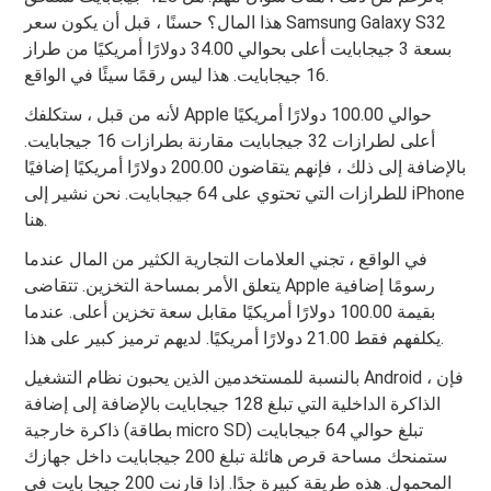
هذا المال؟ حسنًا ، قبل أن يكون سعر Samsung Galaxy S32
بسعة 3 جيجابايت أعلى بحوالي 34.00 دولارًا أمريكيًا من طراز
16 جيجابايت. هذا ليس رقمًا سيئًا في الواقع.
لأنه من قبل ، ستكلفك Apple حوالي 100.00 دولارًا أمريكيًا
أعلى لطرازات 32 جيجابايت مقارنة بطرازات 16 جيجابايت.
بالإضافة إلى ذلك ، فإنهم يتقاضون 200.00 دولارًا أمريكيًا إضافيًا
للطرازات التي تحتوي على 64 جيجابايت. نحن نشير إلى iPhone
هنا.
في الواقع ، تجني العلامات التجارية الكثير من المال عندما
يتعلق الأمر بمساحة التخزين. تتقاضى Apple رسومًا إضافية
بقيمة 100.00 دولارًا أمريكيًا مقابل سعة تخزين أعلى. عندما
يكلفهم فقط 21.00 دولارًا أمريكيًا. لديهم ترميز كبير على هذا.
بالنسبة للمستخدمين الذين يحبون نظام التشغيل Android ، فإن
الذاكرة الداخلية التي تبلغ 128 جيجابايت بالإضافة إلى إضافة
ذاكرة خارجية (بطاقة micro SD) تبلغ حوالي 64 جيجابايت
ستمنحك مساحة قرص هائلة تبلغ 200 جيجابايت داخل جهازك
المحمول. هذه طريقة كبيرة جدًا. إذا قارنت 200 جيجا بايت في