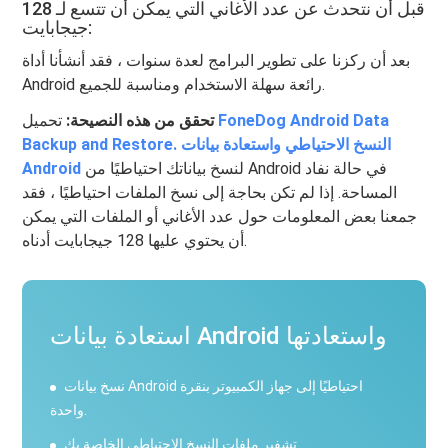
قبل أن نتحدث عن عدد الأغاني التي يمكن أن تتسع لـ 128
جيجابايت:
بعد أن ركزنا على تطوير البرامج لعدة سنوات ، فقد أنشأنا أداة
Android رائعة سهلة الاستخدام ومناسبة للجميع.
FoneDog Android Data
تحميل
تحقق من هذه النصيحة:
Backup and Restore. النسخ الاحتياطي واستعادة بيانات
لنسخ بياناتك احتياطيًا من Android في حالة نفاد
Android
المساحة. إذا لم تكن بحاجة إلى نسخ الملفات احتياطيًا ، فقد
جمعنا بعض المعلومات حول عدد الأغاني أو الملفات التي يمكن
أن يحتوي عليها 128 جيجابايت أدناه.
استعادة بيانات Android واستعادتها
نسخ بيانات Android احتياطيًا إلى جهاز الكمبيوتر بنقرة
واحدة.
تشفير ملفات النسخ الاحتياطي الخاصة بك.