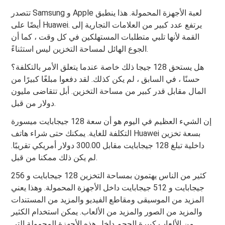
تتصدر Samsung و Apple لعبة الأجهزة المحمولة. هذا ينطبق
أيضًا على Huawei. يرتفع عدد كبير من العلامات التجارية إلى
القمة لأنها تلبي متطلبات المستهلكين في كل وقت ، كما أن
الجوع الهائل لمساحة التخزين ليس استثناءً.
هل يستحق 128 جيجا ذلك خاصة عندما يتعلق الأمر بالتكلفة؟
حسنًا ، في السابق ، لم يكن كذلك. لقد دفعوا مبلغًا كبيرًا من
المال مقابل قدر كبير من مساحة التخزين. أبل تتقاضى مليون
دولار من قبل.
إن الشيء العظيم في اليوم هو أن سعة 128 جيجابايت ميسورة
التكلفة للغاية. يمكنك حتى شراء هاتف Huawei بسعة تخزين
داخلية تبلغ 128 جيجابايت مقابل 300.00 دولار أمريكي تقريبًا.
لم يكن ذلك ممكنا من قبل.
كثير من الناس يهتمون بمساحة التخزين 128 جيجابايت و 256
جيجابايت و 512 جيجابايت داخل الأجهزة المحمولة. وهذا يعني
المزيد من الموسيقى ومقاطع الفيديو والمزيد من المستندات
والمزيد من الصور والمزيد من الألعاب. يمكن استخدام الكثير
من الألعاب كبيرة الحجم داخل هذه الأجهزة المحمولة التي