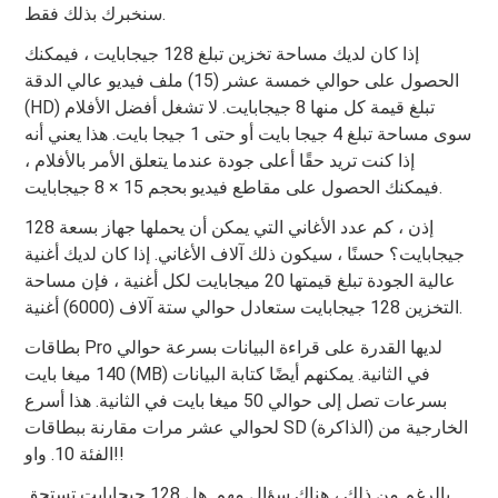
سنخبرك بذلك فقط.
إذا كان لديك مساحة تخزين تبلغ 128 جيجابايت ، فيمكنك
الحصول على حوالي خمسة عشر (15) ملف فيديو عالي الدقة
(HD) تبلغ قيمة كل منها 8 جيجابايت. لا تشغل أفضل الأفلام
سوى مساحة تبلغ 4 جيجا بايت أو حتى 1 جيجا بايت. هذا يعني أنه
إذا كنت تريد حقًا أعلى جودة عندما يتعلق الأمر بالأفلام ،
فيمكنك الحصول على مقاطع فيديو بحجم 15 × 8 جيجابايت.
إذن ، كم عدد الأغاني التي يمكن أن يحملها جهاز بسعة 128
جيجابايت؟ حسنًا ، سيكون ذلك آلاف الأغاني. إذا كان لديك أغنية
عالية الجودة تبلغ قيمتها 20 ميجابايت لكل أغنية ، فإن مساحة
التخزين 128 جيجابايت ستعادل حوالي ستة آلاف (6000) أغنية.
بطاقات Pro لديها القدرة على قراءة البيانات بسرعة حوالي
140 ميغا بايت (MB) في الثانية. يمكنهم أيضًا كتابة البيانات
بسرعات تصل إلى حوالي 50 ميغا بايت في الثانية. هذا أسرع
لحوالي عشر مرات مقارنة ببطاقات SD (الذاكرة) الخارجية من
الفئة 10. واو!!
بالرغم من ذلك ، هناك سؤال مهم. هل 128 جيجابايت تستحق