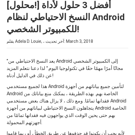
[محلول!] أفضل 3 حلول لأداة
النسخ الاحتياطي لنظام Android
للكمبيوتر الشخصي!
March 3, 2018
بقلم Adela D. Louie, ، آخر تحديث:
"يعد النسخ الاحتياطي من Android إلى الكمبيوتر الشخصي
مجانًا أمرًا مهمًا حقًا في تكنولوجيا اليوم." لذا دعنا نتعلم المزيد
عن ذلك في الدليل أدناه!
هذا لجميع مستخدمي Android لتأمين جميع بياناتهم من أجهزة
Android الخاصة بهم. بهذه الطريقة ، يمكنك منع بياناتك من
فقدانها تمامًا. ومع ذلك ، لا يزال هناك بعض مستخدمي Android
يتجاهلون النسخ الاحتياطي لبياناتهم من أجهزة Android الخاصة
بهم حتى يحين الوقت الذي يواجهون فيه فقدانها تمامًا من
أجهزتهم المحمولة.
لأنه يجب أن يكونوا قد حذفوها عن طريق الخطأ ، أو ربما قاموا