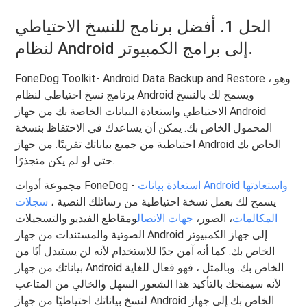
الحل 1. أفضل برنامج للنسخ الاحتياطي
لنظام Android إلى برامج الكمبيوتر.
FoneDog Toolkit- Android Data Backup and Restore ، وهو
برنامج نسخ احتياطي لنظام Android ويسمح لك بالنسخ
الاحتياطي واستعادة البيانات الخاصة بك من جهاز Android
المحمول الخاص بك. يمكن أن يساعدك في الاحتفاظ بنسخة
احتياطية من جميع بياناتك تقريبًا. من جهاز Android الخاص بك
حتى لو لم يكن متجذرًا.
استعادة بيانات Android واستعادتها
مجموعة أدوات FoneDog -
يسمح لك بعمل نسخة احتياطية من رسائلك النصية ،
سجلات
المكالمات
، الصور،
جهات الاتصال
ومقاطع الفيديو والتسجيلات
الصوتية والمستندات من جهاز Android إلى جهاز الكمبيوتر
الخاص بك. كما أنه آمن جدًا للاستخدام لأنه لن يستبدل أيًا من
بياناتك من جهاز Android الخاص بك. وبالمثل ، فهو فعال للغاية
لأنه سيمنحك بالتأكيد هذا الشعور السهل والخالي من المتاعب
لنسخ بياناتك احتياطيًا من جهاز Android الخاص بك إلى جهاز