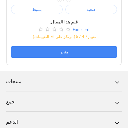
صعبة
بسيط
:قيم هذا المقال
Excellent
:تقييم
4.7
/ 5 (مرتكز على
76
التقييمات)
منجز
منتجات
جمع
الدعم