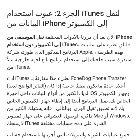
الجزء 2: عيوب استخدام iTunes لنقل
البيانات من iPhone إلى الكمبيوتر
الآن بعد أن مررنا بالأدوات المختلفة
نقل الموسيقى من iPhone
، فلنلقِ نظرة على سلبيات
إلى الكمبيوتر دون استخدام iTunes
البرنامج المذكور الذي طورته شركة Apple. بهذه الطريقة ،
ستدرك سبب حاجتك إلى استخدام برنامج تابع لجهة خارجية بدلاً
من iTunes.
أداء iTunes بطيء جدًا مقارنةً بـ FoneDog Phone Transfer
(الفائز الواضح لدينا) أعلاه. عادةً ما يكون بطيئًا خاصةً إذا كان
لديك الكثير من أنواع البيانات داخل أجهزة iOS وجهاز الكمبيوتر
الخاص بك. يميل البرنامج أيضًا إلى إبطاء جهاز الكمبيوتر الخاص
بك لأنه تطبيق ثقيل الوزن. وبالتالي ، فإنه يستهلك الكثير من
ذاكرة الوصول العشوائي على جهاز كمبيوتر Mac أو Windows.
لا يمنحك iTunes القدرة على دمج حسابات مختلفة.
جميع عمليات الشراء والتنزيلات التي أجريتها باستخدام حساب