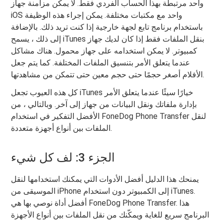
واحد مرتبطة بهذا الحساب الفردي فقط. لا يمكن مزامنة جهاز
iOS واحد مع مكتبات مختلفة. يمكن إجراء هذه الوظيفة
باستخدام برنامج تابع لجهة خارجية إذا كنت تريد ذلك. بالإضافة
إلى ذلك ، يسمح iTunes بنقل الملفات فقط إذا كان لديك جهاز
كمبيوتر. لا يمكن استخدامه على جهاز محمول. هناك مشاكل
عندما يتعلق الأمر بتنسيق الملفات المختلفة. كما يتم جعل
الأفلام أصغر حجمًا حتى حجم معين حتى تتمكن من مشاهدتها.
كل هذه العيوب تجعل iTunes خيارًا سيئًا عندما يتعلق الأمر
بإدارة ملفاتك ونقل البيانات من جهاز إلى آخر. وبالتالي ، من
الأفضل التفكير في استخدام FoneDog Phone Transfer لنقل
الملفات بين أنواع أجهزة متعددة.
الجزء 3: لف كل شيء
يمنحك هذا الدليل أفضل الأدوات التي يمكنك استخدامها لنقل
الموسيقى من iPhone إلى الكمبيوتر دون استخدام iTunes.
أفضل أداة نوصي بها هي FoneDog Phone Transfer. هذا
البرنامج سريع للغاية ويمكّنك من نقل الملفات بين أنواع الأجهزة