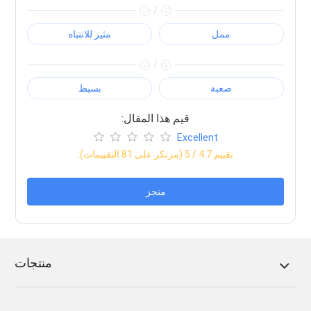
/
ممل
مثير للانتباه
/
صعبة
بسيط
:قيم هذا المقال
Excellent
:تقييم
4.7
/ 5 (مرتكز على
81
التقييمات)
منجز
منتجات