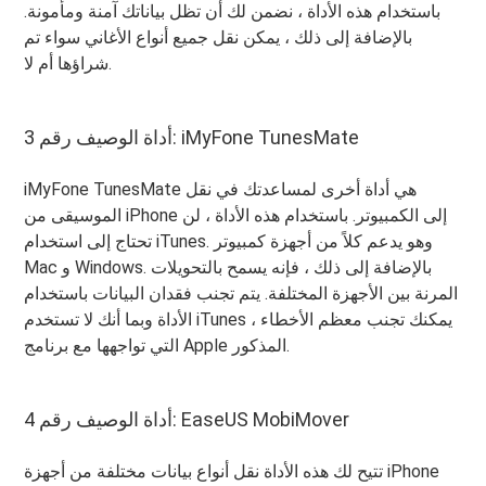
باستخدام هذه الأداة ، نضمن لك أن تظل بياناتك آمنة ومأمونة.
بالإضافة إلى ذلك ، يمكن نقل جميع أنواع الأغاني سواء تم
شراؤها أم لا.
أداة الوصيف رقم 3: iMyFone TunesMate
iMyFone TunesMate هي أداة أخرى لمساعدتك في نقل
الموسيقى من iPhone إلى الكمبيوتر. باستخدام هذه الأداة ، لن
تحتاج إلى استخدام iTunes. وهو يدعم كلاً من أجهزة كمبيوتر
Mac و Windows. بالإضافة إلى ذلك ، فإنه يسمح بالتحويلات
المرنة بين الأجهزة المختلفة. يتم تجنب فقدان البيانات باستخدام
الأداة وبما أنك لا تستخدم iTunes ، يمكنك تجنب معظم الأخطاء
التي تواجهها مع برنامج Apple المذكور.
أداة الوصيف رقم 4: EaseUS MobiMover
تتيح لك هذه الأداة نقل أنواع بيانات مختلفة من أجهزة iPhone