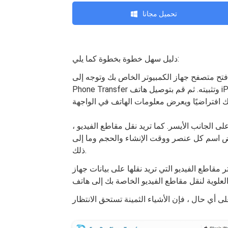
تحميل مجانا
دليل سهل خطوة بخطوة كما يلي:
وة 1: افتح متصفح جهاز الكمبيوتر الخاص بك وتوجه إلى FoneDog Official Websites لتنزيل FoneDog
Phone Transfer وتثبيته. ثم قم بتوصيل هاتف iPhone و android بالكمبيوتر عبر كبلي USB. سيحدد البرنامج
يدها على الجانب الأيسر. كما تريد نقل مقاطع الفيديو ،
رض اسم كل عنصر ووقت الإنشاء والحجم وما إلى
ذلك.
تر مقاطع الفيديو التي تريد نقلها على بيانات جهاز iPhone الخاص بك ، ثم انقر فوق الزر "تصدير"