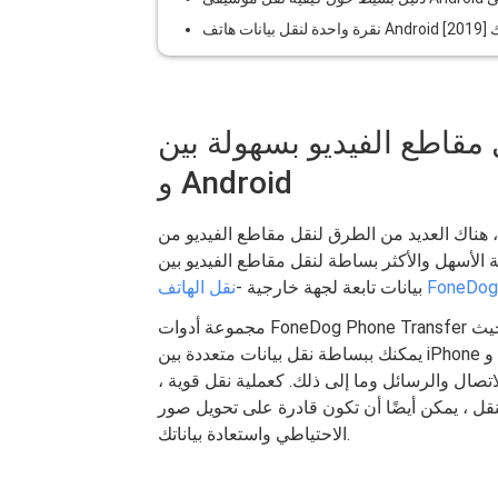
ص بك [2019]
اطع الفيديو بسهولة بين iPhone
و Android
لعديد من الطرق لنقل مقاطع الفيديو من iPhone إلى هاتف android. بادئ ذي بدء ، أود أن
أكثر بساطة لنقل مقاطع الفيديو بين iPhone و Android ، أي استخدام أداة نقل
نقل الهاتف FoneDog
بيانات تابعة لجهة خارجية -
مجموعة أدوات FoneDog Phone Transfer عبارة عن برنامج سهل الاستخدام لنقل بيانات الهاتف ، حيث
يمكنك ببساطة نقل بيانات متعددة بين iPhone و Android والكمبيوتر الشخصي بنقرة واحدة فقط. يمكنك نقل
تصال والرسائل وما إلى ذلك. كعملية نقل قوية ،
يضًا أن تكون قادرة على تحويل صور HEIC إلى PNG أو JPEG والنسخ
الاحتياطي واستعادة بياناتك.