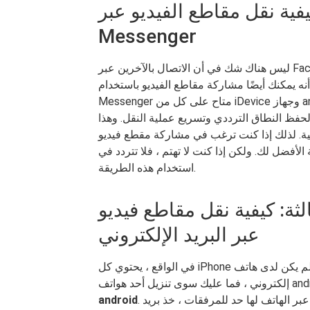
ة نقل مقاطع الفيديو عبر Facebook
Messenger
ليس هناك شك في أن الاتصال بالآخرين عبر Facebook أصبح جزءًا شائعًا جدًا في حياتنا اليومية. لذلك لن تنس
أنه يمكنك أيضًا مشاركة مقاطع الفيديو باستخدام Facebook messenger. كما نعلم جميعًا أن Facebook
Messenger متاح على كل من iDevice وجهاز android. على الجانب السلبي ، تحتاج إلى نقلها واحدًا تلو الآخر
 لحفظ النطاق الترددي وتسريع عملية النقل. وهذا
صلية. لذلك إذا كنت ترغب في مشاركة مقطع فيديو
لأفضل لك. ولكن إذا كنت لا تهتم ، فلا تتردد في
استخدام هذه الطريقة.
كيفية نقل مقاطع فيديو iPhone إلى Android
عبر البريد الإلكتروني
في الواقع ، يحتوي كل iPhone على وظيفة بريد إلكتروني ، وإذا لم يكن لدى هاتف android تطبيق بريد
. ولكن يجب أن تلاحظ أن خدمة البريد الإلكتروني عبر الهاتف لها حد للمرفقات ، خذ بريد Apple
android