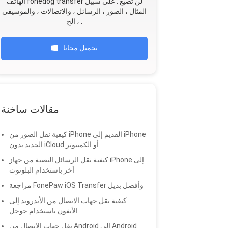
الهاتف fonedog transfer لن تضيع . على سبيل
المثال ، الصور ، الرسائل ، والاتصالات ، والموسيقى
، الخ .
تحميل مجانا
مقالات ساخنة
كيفية نقل الصور من iPhone القديم إلى iPhone
الجديد بدون iCloud أو الكمبيوتر
كيفية نقل الرسائل النصية من جهاز iPhone إلى
آخر باستخدام البلوتوث
مراجعة FonePaw iOS Transfer وأفضل بديل
كيفية نقل جهات الاتصال من الأندرويد إلى
الأيفون باستخدام جوجل
نقل جهات الاتصال من Android إلى Android