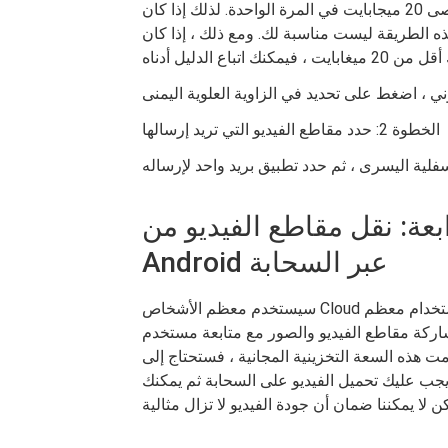
الإلكتروني ، على سبيل المثال ، يمكنك إرسال مرفق بحد أقصى 20 ميجابايت في المرة الواحدة. لذلك إذا كان
ة بك أكثر من 20 ميغا بايت ، فهذه الطريقة ليست مناسبة لك. ومع ذلك ، إذا كان
الخطوة 2: حدد مقاطع الفيديو التي تريد إرسالها
نقل مقاطع الفيديو من iPhone إلى هاتف
Android عبر السحابة
سيستخدم معظم الأشخاص Cloud لنسخ بياناتهم احتياطيًا ، ولكن في الواقع ، يمكن استخدام معظم Clouds
 مقاطع الفيديو والصور مع متابعة مستخدم android. خدمة السحابة مجانية ، لكن لديك مساحة تخزين
دمت هذه السعة التخزينية المجانية ، فستحتاج إلى
 يجب عليك تحميل الفيديو على السحابة ثم يمكنك