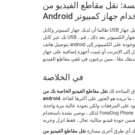
قل مقاطع الفيديو من iPhone إلى هاتف
 باستخدام جهاز كمبيوتر
طالما أن لديك جهاز كمبيوتر وكابل USB في متناول اليد ، يمكنك توصيل جهاز iPhone بجهاز الكمبيوتر الخاص
بك عبر كابل USB ، ثم نسخ مقاطع الفيديو الخاصة بك باستخدام مدير الملفات بجهاز الكمبيوتر. بعد ذلك ، قم
بتوصيل هاتف android بنفس الكمبيوتر ، وانسخ مقاطع الفيديو الموجودة على الكمبيوتر إلى Android. على
رنت أو تثبيت أجهزة إضافية على جهاز I الخاص بك أو هاتف Android
في الخلاصة
ق المتاحة لك
نقل مقاطع الفيديو الخاصة بك من iPhone إلى هاتف
، تمامًا مثل هذا المنشور ، ذكرنا 5 طرق لك يا رفاق. ومع ذلك ، ما تريده هو العثور على أكثرها كفاءة
android
ود على المرفقات ولكن بجودة عالية مرة واحدة.
لذلك ، نوصي بشدة باستخدام FoneDog Phone Transfer ، لأنه يمكنه نقل مقاطع فيديو متعددة في وقت واحد
ديك أي طرق أخرى ممتازة