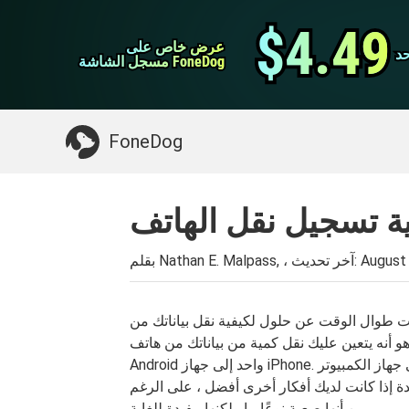
نقل ال WhatsApp
$4.49
$4.49
عرض خاص على
عرض خاص على
د
د
اي فون منظف
مسجل الشاشة FoneDog
مسجل الشاشة FoneDog
>>
Mac تنظيف
شيء قد تحتاجه:
FoneDog
August 
بقلم Nathan E. Malpass, ، آخر تحديث:
 طوال الوقت عن حلول لكيفية نقل بياناتك من
 هو أنه يتعين عليك نقل كمية من بياناتك من هاتف
Android واحد إلى جهاز iPhone. أخيرًا ، اعتقدت أنه قد يكون حلاً لك أن تضع البيانات أولاً على جهاز الكمبيوتر
يدة إذا كانت لديك أفكار أخرى أفضل ، على الرغم
من أنها صعبة نوعًا ما ولكنها مفيدة للغاية.