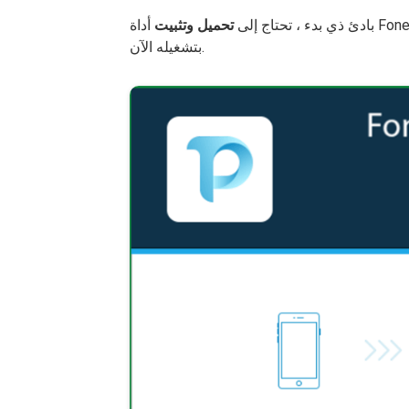
بادئ ذي بدء ، تحتاج إلى
تحميل وتثبيت
أداة FoneDog Phone Transfer على جهاز الكمبيوتر الخاص بك. قم
بتشغيله الآن.