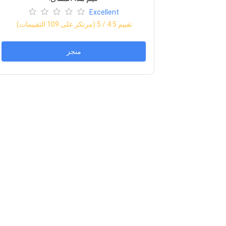
Excellent
:تقييم
4.5
/ 5 (مرتكز على
109
التقييمات)
منجز