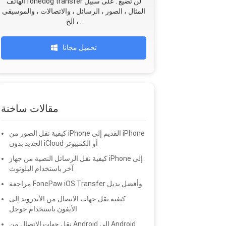
الهاتف fonedog transfer لن تضيع . على سبيل
المثال ، الصور ، الرسائل ، والاتصالات ، والموسيقى
، الخ .
تحميل مجانا
مقالات ساخنة
كيفية نقل الصور من iPhone القديم إلى iPhone
الجديد بدون iCloud أو الكمبيوتر
كيفية نقل الرسائل النصية من جهاز iPhone إلى
آخر باستخدام البلوتوث
مراجعة FonePaw iOS Transfer وأفضل بديل
كيفية نقل جهات الاتصال من الأندرويد إلى
الأيفون باستخدام جوجل
نقل جهات الاتصال من Android إلى Android