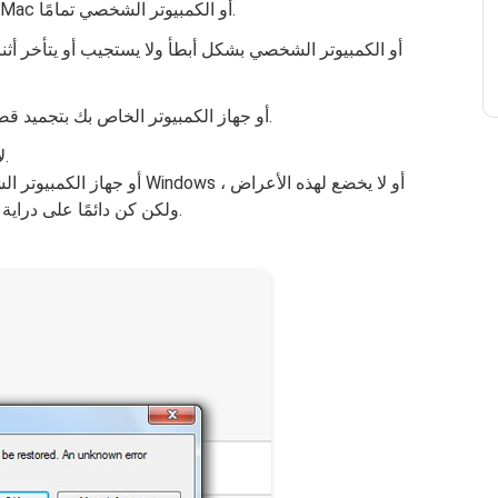
2. يتعطل البرنامج بعد ظهوره ، وقد يتعطل جهاز Mac أو الكمبيوتر الشخصي تمامًا.
4. تجربة جهاز Mac أو جهاز الكمبيوتر الخاص بك بتجميد قصير مستمر بشكل غير متوقع.
* لاحظ أي من هذه الأعراض وبالضبط عند حدوثها.
ولكن كن دائمًا على دراية وجاهز لاستخدام الطرق التي سيتم تقديمها لاحقًا.