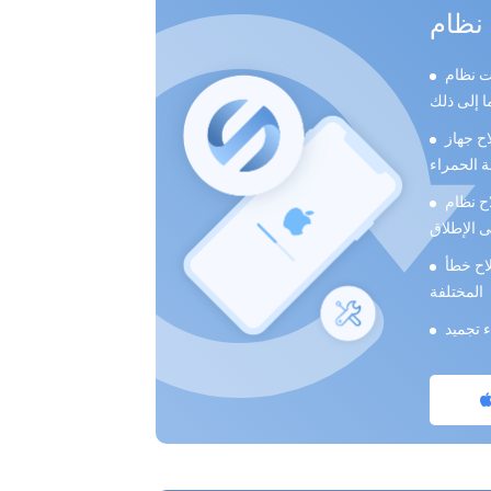
الاسترداد ، ووضع DFU ،
ى الوضع الطبيعي من شعار Apple
ضع الطبيعي ، ولا تفقد
iTu والخطأ 9 والخطأ 14 ورموز خطأ iPhone
المختلفة