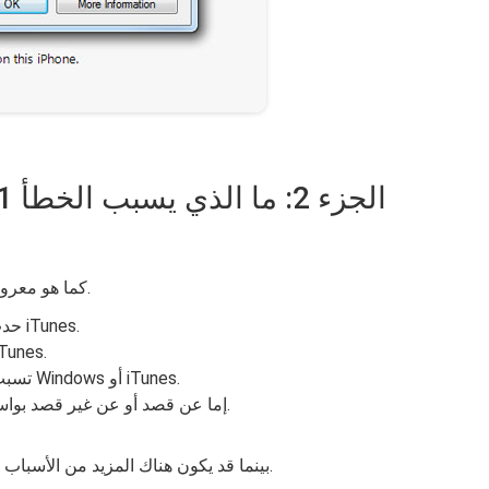
هناك عدة أسباب لحدوث خطأ iTunes 21 كما هو معروض هنا.
حدث تنزيل تالف أو تثبيت غير مكتمل لبرنامج iTunes.
ثنائي تالف في سجل Windows مرتبط بـ 
تسبب فيروس أو برنامج ضار في إتلاف ملفات Windows أو iTunes.
تم حذف ملفات iTunes ، إما عن قصد أو عن غير قصد بواسطة أحد البرامج.
بينما قد يكون هناك المزيد من الأسباب لظهور الخطأ ، فإن ما ذكر أعلاه هو الأكثر شيوعًا.