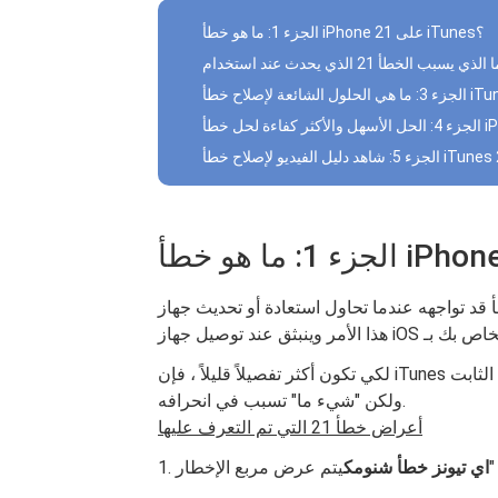
الجزء 1: ما هو خطأ iPhone 21 على iTunes؟
 لإصلاح خطأ iTunes 21
أ iPhone 21
اهد دليل الفيديو لإصلاح خطأ iTunes 21
أ قد تواجهه عندما تحاول استعادة أو تحديث جهاز iOS مثل iPhone أو iPad أو iPod. يتم اختبار
لكي تكون أكثر تفصيلاً قليلاً ، فإن iTunes بصدد التحقق من أصالة ملف البرنامج الثابت (امتداد ينتهي بـ .IPSW)
ولكن "شيء ما" تسبب في انحرافه.
أعراض خطأ 21 التي تم التعرف عليها
 "
اي تيونز خطأ شنومك