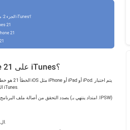
الجزء 2: ما الذي يسبب الخطأ 21 الذي يحدث عند استخدام iTunes؟
الجزء 3: ما هي الحلول الشائعة
الجزء 4: الحل الأسهل والأكثر كفاءة لحل خط
الجزء 5: ش
الجزء 1: ما هو خطأ iPhone 21 على iTunes؟
الخطأ 21 هو خط
هذا الأمر وينبثق عند توصيل جهاز iOS الخاص بك بـ iTunes.
يتم عرض مربع الإخطار.
1. ال