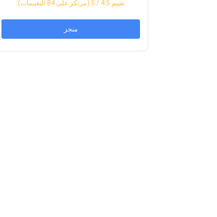
:تقييم
4.5
/ 5 (مرتكز على
84
التقييمات)
منجز