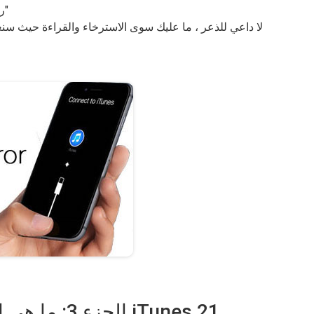
ربما يكون السؤال المطروح الآن هو ، "ماذا أفعل؟"
لا داعي للذعر ، ما عليك سوى الاسترخاء والقراءة حيث سن
الجزء 3: ما هي الحلول الشائعة لإصلاح خطأ iTunes 21