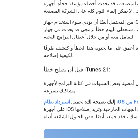
قد تحدث أخطاء مؤسفة فجأة. أجهزة Apple iOS ليست استثناءً وليست خالية من
من المحتمل أيضًا أن يؤدي سوء استخدام جهاز iOS من قبل المستهلك إلى حدوث مشكلات. لذلك ، من المهم
طي اليوم خطأ برمجي قد يحدث في جهاز iOS الخاص بك من خلال سوء
التعامل معه أو من خلال أعطال البرامج البحتة.
ة أعمق على ما يحتويه هذا الخطأ واكتشف طرقًا
لكيفية إصلاحه.
قبل أن نصلح خطأ iTunes 21:
ينا بعض السنوات في كتابة البرامج لأجهزة iOS ، قمنا بتطوير أداة iOS سهلة الاستخدام وستحل
مشاكلك بسرعة.
FoneDo
إليك نصيحة لك:
تحميل
على أجهزة iOS بسهولة. إذا كنت لا ترغب في الحصول على مساعدة من برامج الجهات الخارجية وتريد إصلاحها