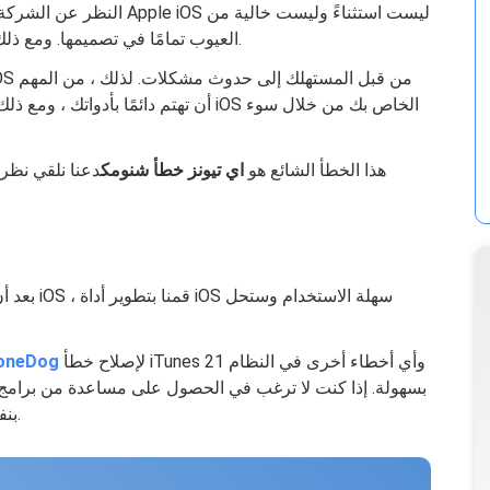
النظر عن الشركة المصنعة ، 
العيوب تمامًا في تصميمها. ومع ذلك ، لا يمكن إلقاء اللوم كله على الشركة المصنعة.
أن تهتم دائمًا بأدواتك ، ومع ذلك ، سنغ
هذا الخطأ الشائع هو
اي تيونز خطأ شنومك
دعنا نلقي نظر
بعد أن أمض
لإصلاح خطأ iTunes 21 وأي أخطاء أخرى في النظام
استرداد نظام iOS من g
بنفسك ، فقد جمعنا أيضًا بعض الحلول الشائعة أدناه.