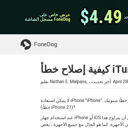
نقل ال WhatsApp
$4.49
$4.49
عرض خاص على
عرض خاص على
د
د
اي فون منظف
مسجل الشاشة FoneDog
مسجل الشاشة FoneDog
>>
Mac تنظيف
شيء قد تحتاجه:
FoneDog
April 2
بقلم Nathan E. Malpass, ، آخر تحديث:
ز خطأ شنومك
)?
خطأ iPhone 21
(
عند استخدام جهاز iPhone أو iOS الخاص بك ، ربما واجهت مشاكل مزعجة قد تفسد يومك. يمكن أن يتراوح هذا
 الأجهزة. كما هو الحال مع جميع الأجهزة ، بغض