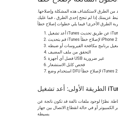
ديد من الطرق لاستكشاف هذه المشكلة وإصلاحها.
تثبط عزيمتك إذا لم تنجح إحدى الطرق ، فما عليك
iT عن طريق تحديث iTunes
تحديث iTunes لإصلاح خطأ iPhone 21
غيل برنامج مكافحة الفيروسات أو ضبطه
التحقق من ملف المضيف
فصل أي أجهزة USB غير ضرورية
فحص كابل الاستشعار
دام وضع DFU لإصلاح خطأ iTunes 21
طة. نظرًا لوجود ملفات تالفة قد تكون ناتجة عن
لكمبيوتر أو في حالة انقطاع الاتصال بين جهاز iOS والكمبيوتر ، فقد تكون هناك حاجة إلى إعادة تشغيل
بسيطة.