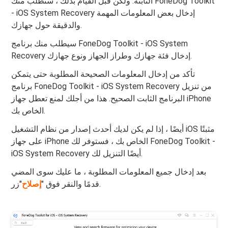
الثابتة. ولكن قبل القيام بذلك ، ستطلب منك FoneDog Toolkit
- iOS System Recovery إدخال بعض المعلومات المهمة
والدقيقة حول جهازك.
سيطلب منك برنامج FoneDog Toolkit - iOS System
Recovery إدخال فئة جهازك وطراز الجهاز ونوع جهازك.
تأكد من إدخال المعلومات الصحيحة المطلوبة حتى يتمكن
برنامج FoneDog Toolkit - iOS System Recovery من تنزيل
البرنامج الثابت الصحيح. هذا من أجلك لمنع تعطل جهاز iPhone
الخاص بك.
أيضًا ، إذا لم يكن لديك أحدث إصدار من نظام التشغيل iOS مثبتًا
على جهاز iPhone الخاص بك ، فستوفر لك FoneDog Toolkit -
iOS System Recovery أيضًا التنزيل لك.
بعد إدخال جميع المعلومات المطلوبة ، ما عليك سوى المضي
"زر.
قدمًا والنقر فوق "
إصلاح