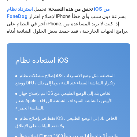
تحقق من هذه النصيحة:
تحميل
استرداد نظام iOS من
لإصلاح اهتزاز iPhone بسرعة دون سبب وأي خطأ
FoneDog
آخر في النظام على iPhone. إذا كنت لا تريد المساعدة من
برامج الجهات الخارجية ، فقد جمعنا بعض الحلول الشائعة أدناه.
استعادة نظام iOS
إصلاح مشكلات نظام iOS المختلفة مثل وضع الاسترداد ،
ووضع DFU ، وتكرار الشاشة البيضاء عند البدء ، وما إلى ذلك.
قم بإصلاح جهاز iOS الخاص بك إلى الوضع الطبيعي من
شعار Apple الأبيض ، الشاشة السوداء ، الشاشة الزرقاء ،
الشاشة الحمراء.
فقط قم بإصلاح نظام iOS الخاص بك إلى الوضع الطبيعي ،
ولا تفقد البيانات على الإطلاق.
إصلاح خطأ iTunes 3600 والخطأ 9 والخطأ 14 ورموز خطأ