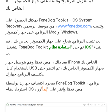
# 1: قم بتنزيل البرنامج وتثبيته على جهاز الكمبيوتر
الخاص بك
يمكنك الحصول على FoneDog Toolkit - iOS System
، وتثبيت
www.fonedog.com
Recovery من موقعنا الرسمي ،
البرنامج على جهاز كمبيوتر Mac أو Windows.
بعد تثبيت البرنامج بنجاح على جهاز الكمبيوتر الخاص بك ، قم
" لنبدء
استعادة نظام iOS
بتشغيل FoneDog Toolkit ثم حدد "
ب.
بعد ذلك ، امض قدمًا وقم بتوصيل جهاز iPhone الخاص بك
باستخدام كابل USB بجهاز الكمبيوتر الخاص بك ، ثم انتظر حتى
يكتشف البرنامج جهازك.
بمجرد اكتشاف جهازك بواسطة FoneDog Toolkit - برنامج
"زر.
استرداد نظام iOS ، امض قدمًا وانقر على "
إبدأ