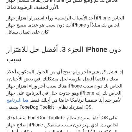
في إيقاف تشغيل جهاز iPhone الخاص بك ثم وضع كيس من
الأرز لتجفيف الرطوبة تمامًا.
أحد الأسباب الرئيسية وراء استمرار اهتزاز جهاز iPhone الخاص
بك دون سبب هو عندما يصبح جهاز iPhone الخاص بك مبللاً أو
كان على اتصال بسائل.
الجزء 3. أفضل حل للاهتزاز iPhone دون
سبب
إذا فشل كل شيء آخر ولم تنجح أي من الحلول المذكورة أعلاه
معك ، فلدينا أفضل طريقة لحل مشكلتك. في بعض الأحيان ،
هناك سبب آخر وراء اهتزاز جهاز iPhone الخاص بك دون سبب
وهو حدوث خلل في البرنامج على جهاز iPhone الخاص بك. إنه
لأمر جيد أننا صممنا برنامجًا خاصًا من أجلك فقط.
هذا البرنامج
يسمى FoneDog Toolkit - استرداد نظام iOS.
ستساعدك FoneDog Toolkit - أداة استرداد نظام iOS على
إصلاح جهاز iPhone الخاص بك الذي يهتز دون سبب. ستتمكن
هذه الأداة أيضًا من إصلاح العديد من مشكلات أنظمة iOS مثل