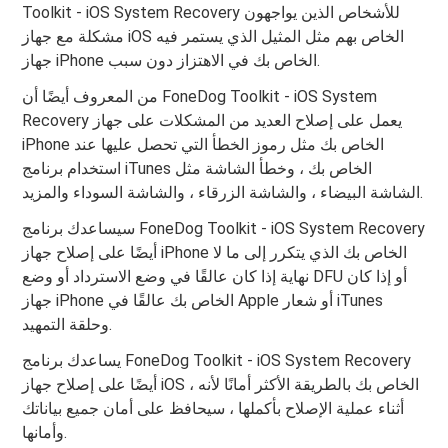
Toolkit - iOS System Recovery للأشخاص الذين يواجهون
مشكلة مع جهاز iOS الخاص بهم مثل المثيل الذي يستمر فيه
جهاز iPhone الخاص بك في الاهتزاز دون سبب.
من المعروف أيضًا أن FoneDog Toolkit - iOS System
Recovery يعمل على إصلاح العديد من المشكلات على جهاز
iPhone الخاص بك مثل رموز الخطأ التي تحصل عليها عند
استخدام برنامج iTunes الخاص بك ، وخطأ الشاشة مثل
الشاشة البيضاء ، والشاشة الزرقاء ، والشاشة السوداء والمزيد.
سيساعدك برنامج FoneDog Toolkit - iOS System Recovery
أيضًا على إصلاح جهاز iPhone الخاص بك الذي يتكرر إلى ما لا
نهاية إذا كان عالقًا في وضع الاسترداد أو وضع DFU أو إذا كان
جهاز iPhone الخاص بك عالقًا في Apple أو شعار iTunes
وحلقة التمهيد.
يساعدك برنامج FoneDog Toolkit - iOS System Recovery
أيضًا على إصلاح جهاز iOS الخاص بك بالطريقة الأكثر أمانًا لأنه ،
أثناء عملية الإصلاح بأكملها ، سيحافظ على أمان جميع بياناتك
وأمانها.