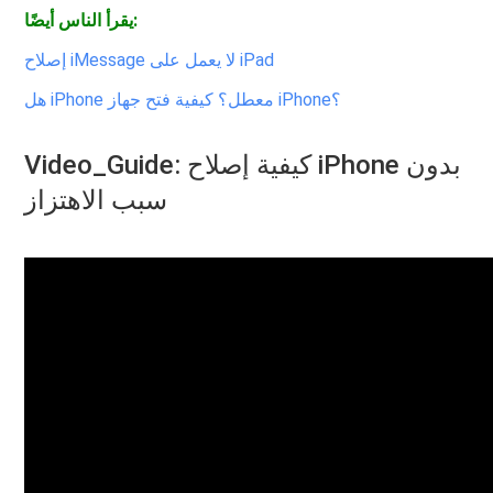
يقرأ الناس أيضًا:
إصلاح iMessage لا يعمل على iPad
هل iPhone معطل؟ كيفية فتح جهاز iPhone؟
Video_Guide: كيفية إصلاح iPhone بدون
سبب الاهتزاز