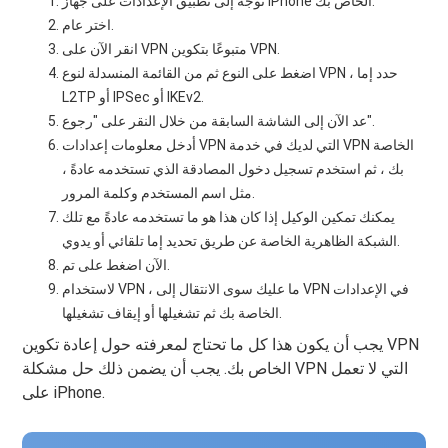
توجه إلى تطبيق الإعدادات على جهاز iPhone الخاص بك.
اختر عام.
انقر الآن على VPN متبوعًا بتكوين VPN.
اضغط على النوع ثم من القائمة المنسدلة لنوع VPN ، حدد إما
L2TP أو IPSec أو IKEv2.
عد الآن إلى الشاشة السابقة من خلال النقر على "رجوع".
أدخل معلومات إعدادات VPN التي لديك في خدمة VPN الخاصة
بك ، ثم استخدم تسجيل دخول المصادقة الذي تستخدمه عادةً ،
مثل اسم المستخدم وكلمة المرور.
يمكنك تمكين الوكيل إذا كان هذا هو ما تستخدمه عادةً مع تلك
الشبكة الظاهرية الخاصة عن طريق تحديد إما تلقائي أو يدوي.
الآن اضغط على تم.
لاستخدام VPN ، ما عليك سوى الانتقال إلى VPN في الإعدادات
الخاصة بك ثم تشغيلها أو إيقاف تشغيلها.
يجب أن يكون هذا كل ما تحتاج لمعرفته حول إعادة تكوين VPN
الخاص بك. يجب أن يضمن ذلك حل مشكلة VPN التي لا تعمل
على iPhone.