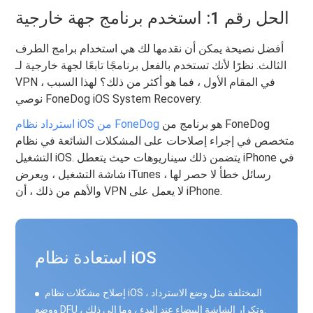
الحل رقم 1: استخدم برنامج جهة خارجية
أفضل نصيحة يمكن أن نقدمها لك هي استخدام برامج الطرف
الثالث. نظرًا لأنك تستخدم بالفعل برنامجًا تابعًا لجهة خارجية لـ
VPN في المقام الأول ، فما هو أكثر من ذلك؟ لهذا السبب ،
نوصي FoneDog iOS System Recovery.
هو برنامج من FoneDog
استرداد نظام iOS من FoneDog
متخصص في إجراء إصلاحات على المشكلات الشائعة في نظام
التشغيل iOS. يتضمن ذلك سيناريوهات حيث يتعطل iPhone في
شاشة التشغيل ، ويعرض iTunes رسائل خطأ لا حصر لها ،
والأهم من ذلك ، أن VPN لا يعمل على iPhone.
استعادة نظام iOS
إصلاح مشكلات نظام iOS المختلفة مثل وضع الاسترداد ،
ووضع DFU ، وتكرار الشاشة البيضاء عند البدء ، وما إلى ذلك.