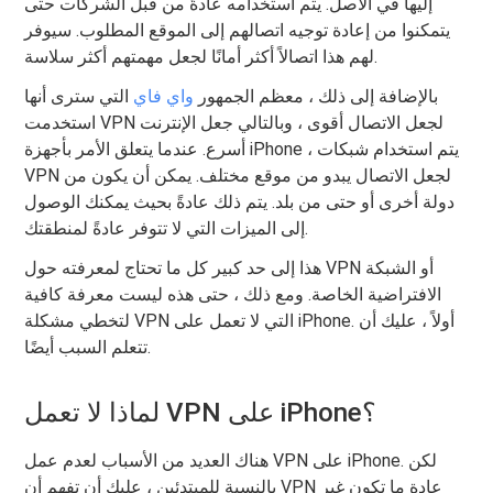
إليها في الأصل. يتم استخدامه عادةً من قبل الشركات حتى
يتمكنوا من إعادة توجيه اتصالهم إلى الموقع المطلوب. سيوفر
لهم هذا اتصالاً أكثر أمانًا لجعل مهمتهم أكثر سلاسة.
بالإضافة إلى ذلك ، معظم الجمهور
واي فاي
التي سترى أنها
استخدمت VPN لجعل الاتصال أقوى ، وبالتالي جعل الإنترنت
أسرع. عندما يتعلق الأمر بأجهزة iPhone ، يتم استخدام شبكات
VPN لجعل الاتصال يبدو من موقع مختلف. يمكن أن يكون من
دولة أخرى أو حتى من بلد. يتم ذلك عادةً بحيث يمكنك الوصول
إلى الميزات التي لا تتوفر عادةً لمنطقتك.
هذا إلى حد كبير كل ما تحتاج لمعرفته حول VPN أو الشبكة
الافتراضية الخاصة. ومع ذلك ، حتى هذه ليست معرفة كافية
لتخطي مشكلة VPN التي لا تعمل على iPhone. أولاً ، عليك أن
تتعلم السبب أيضًا.
لماذا لا تعمل VPN على iPhone؟
هناك العديد من الأسباب لعدم عمل VPN على iPhone. لكن
بالنسبة للمبتدئين ، عليك أن تفهم أن VPN عادة ما تكون غير