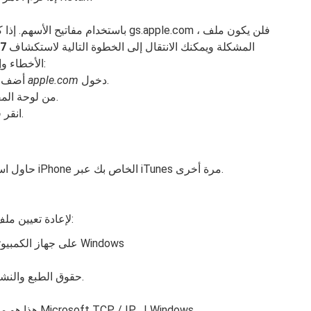
المشكلة ويمكنك الانتقال إلى الخطوة التالية لاستكشاف
خط
الأخطاء وإصلاحها. إذا وجدت هذا الإدخال ، فتابع أدناه:
دخول.
apple.com
أضف الرمز # من المسافة ("#") إلى بداية ملف
اضغط على Control-O من لوحة المفاتيح لحفظ الملف.
انقر فوق "رجوع" عندما يُطلب منك اسم الملف.
بمجرد إعادة تشغيل جهاز Mac ، حاول استعادة أو تحديث iPhone الخاص بك عبر iTunes مرة أخرى.
لإعادة تعيين ملف المضيفين إلى إعداداته الافتراضية ، قم بما يلي:
افتح برنامج Notepad على جهاز الكمبيوتر الذي يعمل بنظام Windows
# حقوق الطبع والنشر (ج) شركة مايكروسوفت 1993-2006.
# هذا هو ملف المضيفين عينة المستخدمة من قبل Microsoft TCP / IP ل Windows.