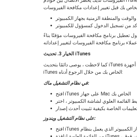
الفيروسات لديك يحظر الاتصال بين خوادم iTunes وخوادم Apple. قد ترغب أيضًا في التحقق من إعدادات جهاز
الوقت والمنطقة الزمنية بجهاز الكمبيوتر
كد من تسجيل الدخول كمسؤول للكمبيوتر
ل تعطيل برنامج مكافحة الفيروسات مؤقتًا بناءً
عملاء برنامج مكافحة الفيروسات لتغيير إعداداته
الخيار 3. تحديث iTunes
كما لاحظت ، يوصى دائمًا بتحديث iTunes الخاص بك قبل تحديث أو استعادة أي أجهزة iDevices. يمكنك تحديث
iTunes الخاص بك من خلال الرجوع أدناه:
في نظام التشغيل ماك:
افتح iTunes على جهاز Mac الخاص بك
على نظام التشغيل ويندوز:
من القائمة العلوية لنافذة iTunes ، انقر فوق Help (تعليمات) ، ثم انقر فوق Check for Updates