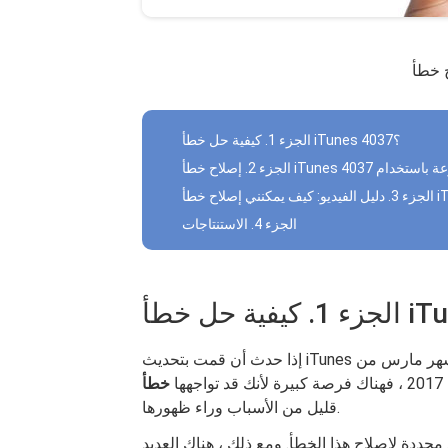
الجزء 1. كيفية حل خطأ iTunes 4037؟
iTunes 40
الجزء 4. الاستنتاجات
إذا حدث أن قمت بتحديث iTunes الخاص بك إلى 12.6 والذي تم إصداره للتو في وقت ما في شهر مارس من
تواجهها
قليل من الأسباب وراء ظهورها.
 محددة لإصلاح هذا الخطأ. ومع ذلك ، هناك العديد