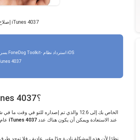
إصلاح خطأ iTunes 4037
الجزء 2. إصلاح خطأ iTunes 4037 بسرعة باستخدام FoneDog Toolkit- استرداد نظام iOS
الجزء 3. دليل الفيديو: كيف يمكنني إصلاح خطأ 37
الجزء 1. كيفية حل خطأ iTunes 4037؟
عند الاستعادة ويمكن أن يكون هناك عدد
خطأ iTunes 4037
عام 2017 ، فهناك فرصة كبيرة لأنك قد 
نظرًا لأن هذه المشكلة نادرة جدًا وغير عادية ، فلا توجد طرق