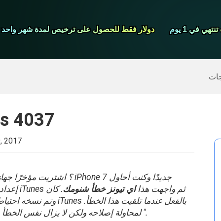
شاشة مسجل
تهي في 1 يوم
تهي في 1 يوم
دولار فقط للحصول على ترخيص لمدة شهر واحد
دولار فقط للحصول على ترخيص لمدة شهر واحد
>>
ايفون النسخ الاحتياطي
>>
استعادة البيانات المحذوفة
جات
كيفية حل خطأ 
, 2017
؟ اشتريت مؤخرًا جهاز iPhone 7 جديدًا وكنت أحا
إعداده من خلال استعادة النسخة الاحتياطية من iTunes ثم واجهت هذا
اي تيونز خطأ شنومك
. كان
لقد قمت بتحديث iTunes و Mac OS لمحاولة إصلاحه ولكن لا يزال نفس الخطأ يظهر ".