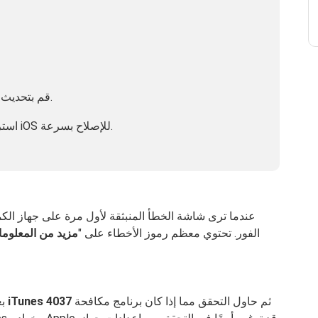
قم بتحديث نظام تشغيل جهاز الكمبيوتر الخاص بك.
استخدام FoneDog Toolkit- استرداد نظام iOS للإصلاح بسرعة.
عندما ترى شاشة الخطأ المنبثقة لأول مرة على جهاز الكمبيو
الفور. تحتوي معظم رموز الأخطاء على "
مزيد من المعلوم
ثم حاول التحقق مما إذا كان برنامج مكافحة
خطأ iTunes 4037
إذا