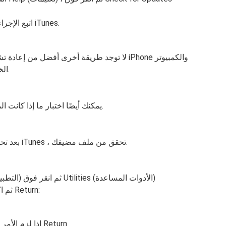
اتبع الإجراءات الخاصة بكيفية تثبيت أحدث إصدار من iTunes.
لا توجد طريقة أخرى أفضل من إعادة تشغيل أجهز
الخاص بك ثم أعد محاولة استعادته بمجرد تشغيلهما.
يمكنك أيضًا اختبار ما إذا كانت المشكلة لا تزال تحدث باستخدام جهاز كمبيوتر آخر.
للتأكد من قدرتك على الاتصال بخادم Apple بعد تحديث iTunes ، تحقق من ملف مضيفك.
من Finder ، انقر فوق Applications (التطبيقات) ثم انقر فوق Utilities (الأدوات المساعدة)
افتح Terminal ثم اكتب هذا الأمر واضغط على Return:
إذا لزم الأمر ، أدخل كلمة مرور الكمبيوتر ، ثم انقر فوق Return