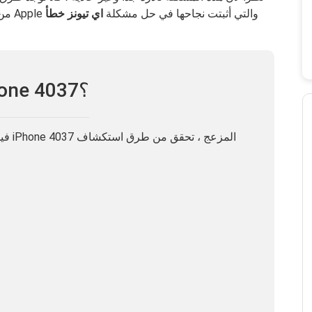
من طرق استكشاف الأخطاء وإصلاحها التي قدمتها Apple والتي أثبتت نجاحها في حل مشكلة
اي تيونز خطأ
كيفية حل خطأ iPhone 4037؟
فيما