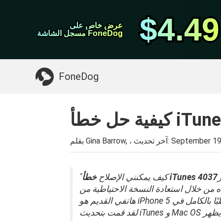
نقل ال WhatsApp
$4.49
$4.49
عرض خاص على
عرض خاص على
اي فون منظف
مسجل الشاشة FoneDog
مسجل الشاشة FoneDog
>>
Mac تنظيف
شيء قد تحتاجه:
FoneDog
iTunes 4037
September 19
بقلم Gina Barrow, ، آخر تحديث:
ول
خطأ iTunes 4037
"كيف يمكنني الإصلاح
هاتفي القديم هو iPhone 5 وتم نسخه احتياطيًا بالكامل في iTunes بالفعل عندما تلقيت هذا الخطأ.