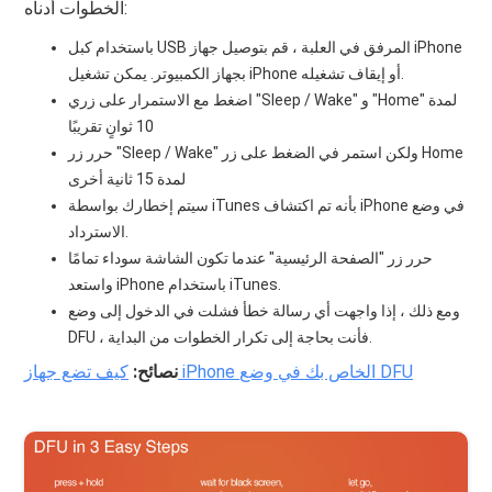
الخطوات أدناه:
باستخدام كبل USB المرفق في العلبة ، قم بتوصيل جهاز iPhone
بجهاز الكمبيوتر. يمكن تشغيل iPhone أو إيقاف تشغيله.
اضغط مع الاستمرار على زري "Sleep / Wake" و "Home" لمدة
10 ثوانٍ تقريبًا
حرر زر "Sleep / Wake" ولكن استمر في الضغط على زر Home
لمدة 15 ثانية أخرى
سيتم إخطارك بواسطة iTunes بأنه تم اكتشاف iPhone في وضع
الاسترداد.
حرر زر "الصفحة الرئيسية" عندما تكون الشاشة سوداء تمامًا
واستعد iPhone باستخدام iTunes.
ومع ذلك ، إذا واجهت أي رسالة خطأ فشلت في الدخول إلى وضع
DFU ، فأنت بحاجة إلى تكرار الخطوات من البداية.
كيف تضع جهاز iPhone الخاص بك في وضع DFU
نصائح: