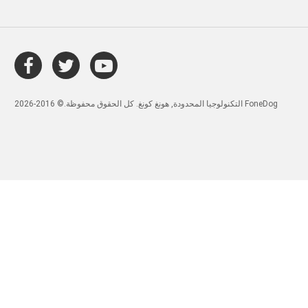
التكنولوجيا المحدودة, هونغ كونغ. كل الحقوق محفوظة.© 2016-2026 FoneDog