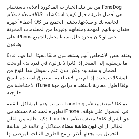
من بين تلك الخيارات المذكورة أعلاه ، باستخدام FoneDog
هي أفضل طريقة حول كيفية استكشاف
استعادة نظام iOS
أخطاء أجهزة iOS الخاصة بك وإصلاحها. يخشى الجميع من
فقدان بياناتهم المهمة وملفاتهم وغيرها من المعلومات المخزنة
على iPhone حتى لو كان مجرد خلل بسيط يجعل الجميع
يخافون.
يعتقد بعض الأشخاص أنهم يستخدمون هاتفًا معيبًا ، لذا فهم عادةً
ما يرسلونه إلى المتجر إذا كانوا لا يزالون في فترة ندم أو تحت
الضمان واستبدلوه ولكن دون علم ، سيظل هذا النوع من
المشكلات يحدث إذا لم يتم الاعتناء به. تستغرق استعادة النسخ
الاحتياطية من iTunes وقتًا أطول مقارنة باستخدام برامج جهة
خارجية.
تم
استعادة نظام iOS
بسبب هذه المشاكل التقنية ، FoneDog
تطويره لمساعدة مستخدمي iPhone في الحصول على هواتف
هو الشريك
استعادة نظام iOS
ذكية خالية من القلق. FoneDog
المثالي ل
اي فون شاشة بيضاء
مشاكل أو عالقة في شاشة
التحميل مما يجعلها أكثر برامج الطرف الثالث الموصى بها.