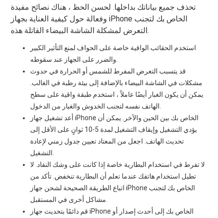
تحذف جميع بياناتك بداخلها. لحسن الحظ ، هناك نصائح مفيدة
وفعالة حول كيفية العناية بجهاز iPhone الخاص بك لتجنب
التعرض لمشكلة الشاشة البيضاء القاتلة هذه.
استخدم الحقائب الواقية خاصة على الحواف لمنع التأثير الكبير
والضرر على الجهاز عند سقوطه.
قد يتسبب التعرض المفرط للشمس أو الحرارة في حدوث
مشكلات في الشاشة البيضاء بالإضافة إلى بيئة رطبة في الغالب.
يمكن أن يكون الغبار أيضًا عاملاً ، استخدم طبقة واقية على سطح
الهاتف نفسه لتجنب الخدوش والغبار من الدخول.
أعد تشغيل جهاز iPhone الخاص بك بين الحين والآخر. يمكن أن
يؤدي التشغيل وإيقاف التشغيل لمدة 5-10 ثوانٍ على الأقل إلى
تحديث الهاتف. اجعل من المعتاد تعيين جدول زمني لإعادة
التشغيل.
لا تفرط في استخدام البطارية خاصة إذا كانت على وشك النفاد. لا
تطيل استخدام هاتفك عندما تعلم أن البطارية تنخفض. تأكد من
اتباع الطريقة الصحيحة لشحن جهاز iPhone الخاص بك لتجنب
مشاكل أخرى في المستقبل.
قم دائمًا بتحديث جهاز iPhone الخاص بك إلى أحدث إصدار أو