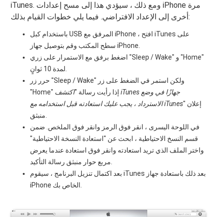
iTunes. ومع ذلك ، سيؤدي هذا إلى مسح إعدادات iPhone مرة
أخرى إلى الإعداد الافتراضي. فيما يلي خطوات القيام بذلك:
باستخدام كبل USB المرفق مع iPhone ، افتح iTunes على
سطح المكتب وقم بتوصيل جهاز iPhone.
اضغط برفق مع الاستمرار على زري "Sleep / Wake" و "Home"
لمدة 10 ثوانٍ.
حرر زر "Sleep / Wake" ولكن استمر في الضغط على زر
"Home" إذا رأيت رسالة "
اكتشف iTunes جهازًا في وضع
" إعلان
الاسترداد ، يجب عليك استعادته قبل استخدامه مع iTunes
منبثق.
في اللوحة اليسرى ، انقر فوق الرمز وانقر فوق الملخص. ضمن
قسم النسخ الاحتياطية ، ابحث عن "استعادة النسخة الاحتياطية"
واختر الملف الذي تريد استعادته وانقر فوق استعادة عندما يعرض
مربع حوار منبثق رسالة التأكيد.
بعد اكتمال تنزيل البرنامج ، سيقوم iTunes بعد ذلك باستعادة جهاز
iPhone الخاص بك.