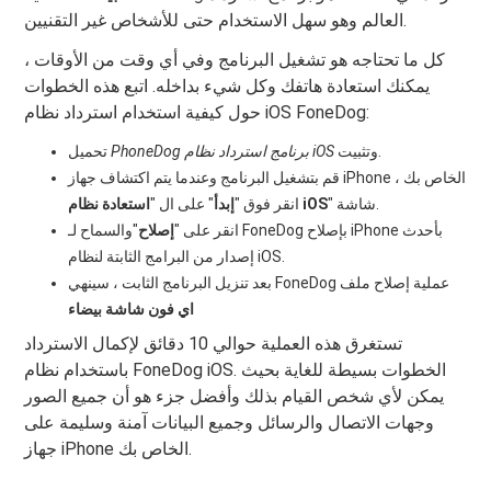
العالم وهو سهل الاستخدام حتى للأشخاص غير التقنيين.
كل ما تحتاجه هو تشغيل البرنامج وفي أي وقت من الأوقات ،
يمكنك استعادة هاتفك وكل شيء بداخله. اتبع هذه الخطوات
حول كيفية استخدام استرداد نظام iOS FoneDog:
وتثبيت.
برنامج استرداد نظام iOS
PhoneDog
تحميل
قم بتشغيل البرنامج وعندما يتم اكتشاف جهاز iPhone الخاص بك ،
" شاشة.
استعادة نظام iOS
انقر فوق "
إبدأ
" على ال "
انقر على "
إصلاح
"والسماح لـ FoneDog بإصلاح iPhone بأحدث
إصدار من البرامج الثابتة لنظام iOS.
بعد تنزيل البرنامج الثابت ، سينهي FoneDog عملية إصلاح ملف
اي فون شاشة بيضاء
تستغرق هذه العملية حوالي 10 دقائق لإكمال الاسترداد
باستخدام نظام FoneDog iOS. الخطوات بسيطة للغاية بحيث
يمكن لأي شخص القيام بذلك وأفضل جزء هو أن جميع الصور
وجهات الاتصال والرسائل وجميع البيانات آمنة وسليمة على
جهاز iPhone الخاص بك.