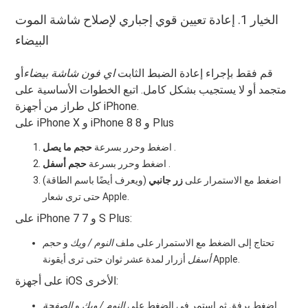
الخيار 1. إعادة تعيين قوي إجباري لإصلاح شاشة الموت
البيضاء
قم فقط بإجراء إعادة الضبط الثابت
اي فون شاشة بيضاء
أو
متجمد أو لا يستجيب بشكل كامل. اتبع الخطوات الأساسية على
كل طراز من أجهزة iPhone.
على iPhone X و iPhone 8 و 8 Plus
.
اضغط وحرر بسرعة
حجم ما يصل
.
اضغط وحرر بسرعة
حجم أسفل
اضغط مع الاستمرار على
زر جانبي
(ويعرف أيضًا باسم الطاقة)
حتى ترى شعار Apple.
على iPhone 7 و 7 S Plus:
تحتاج إلى الضغط مع الاستمرار على ملف
النوم / ويك
و
حجم
أزرار لمدة عشر ثوان حتى ترى أيقونة Apple.
أسفل
على أجهزة iOS الأخرى:
اضغط برفق ثم استمر في الضغط على
النوم / ويك
و
الصفحة