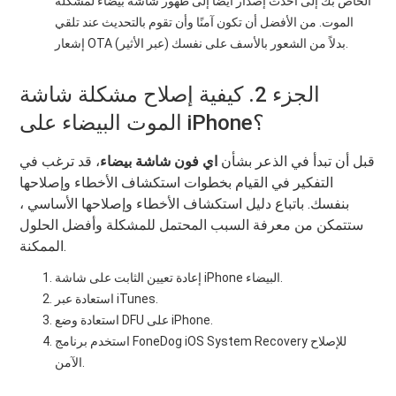
الخاص بك إلى أحدث إصدار أيضًا إلى ظهور شاشة بيضاء لمشكلة
الموت. من الأفضل أن تكون آمنًا وأن تقوم بالتحديث عند تلقي
إشعار OTA (عبر الأثير) بدلاً من الشعور بالأسف على نفسك.
الجزء 2. كيفية إصلاح مشكلة شاشة
الموت البيضاء على iPhone؟
قبل أن تبدأ في الذعر بشأن
اي فون شاشة بيضاء
، قد ترغب في
التفكير في القيام بخطوات استكشاف الأخطاء وإصلاحها
بنفسك. باتباع دليل استكشاف الأخطاء وإصلاحها الأساسي ،
ستتمكن من معرفة السبب المحتمل للمشكلة وأفضل الحلول
الممكنة.
إعادة تعيين الثابت على شاشة iPhone البيضاء.
استعادة عبر iTunes.
استعادة وضع DFU على iPhone.
استخدم برنامج FoneDog iOS System Recovery للإصلاح
الآمن.