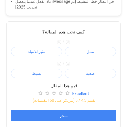
ماذا تفعل عندما يتعطل iMessage في انتظار خطأ التنشيط [تم
تحديث 2025]
كيف تحب هذه المقالة؟
/
ممل
مثير للانتباه
/
صعبة
بسيط
:قيم هذا المقال
Excellent
:تقييم
4.5
/ 5 (مرتكز على
60
التقييمات)
منجز