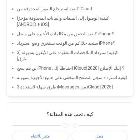
كيفية استرجاع الصور المحذوفة من iCloud
كيفية الوصول إلى الملفات والبيانات المحذوفة مؤخرًا
[ANDROID + iOS]
كيفية التحقق من مكالماتك الأخيرة على سجل iPhone؟
ستجد حلا: كم من الوقت يستغرق وضع استرداد iPhone؟
كيفية استرداد الملاحظات المفقودة على الأيفون بسهولة [3
طرق]
لن يتم نسخ iPhone احتياطيًا إلى iCloud؟ إليك الإصلاح [2020]
كيفية استرداد سجل التصفح المتخفي على جميع الأجهزة بسهولة
3 طرق سهلة لاستعادة iMessages من iCloud [2025]
كيف تحب هذه المقالة؟
/
ممل
مثير للانتباه