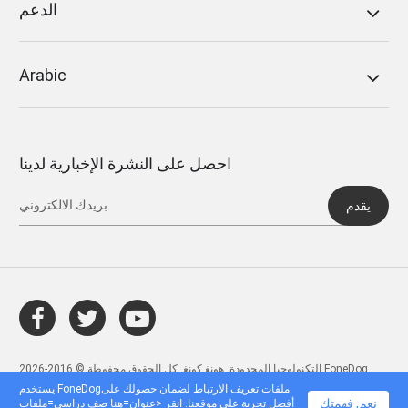
الدعم
Arabic
احصل على النشرة الإخبارية لدينا
يقدم
التكنولوجيا المحدودة, هونغ كونغ. كل الحقوق محفوظة.© 2016-2026 FoneDog
يستخدم FoneDogملفات تعريف الارتباط لضمان حصولك على
نعم, فهمتك
أفضل تجربة على موقعنا. انقر <عنوان=هنا صف دراسي=ملفات