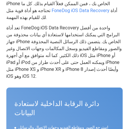
iPhone الخاص بك ، فمن الممكن فعلاً القيام بذلك. كل ما
أداة
FoneDog iOS Data Recovery
تحتاجه هو أداة قوية مثل
لك للقيام بهذه المهمة.
تعد أداة FoneDog iOS Data Recovery واحدة من أفضل
البرامج التي يمكنك استخدامها لاستعادة أي بيانات محذوفة من
جهاز iPhone الخاص بك. يتضمن ذلك الرسائل النصية المحذوفة
والصور ومقاطع الفيديو وسجل المكالمات وجهات الاتصال وغير
ذلك الكثير. كما أنه متوافق مع أي أجهزة iOS مثل iPhone أو
iPad أو iPod ويمكنه العمل حتى على أحدث طراز من iPhone
مثل iPhone XS و iPhone XR و iPhone 8 وأيضًا أحدث إصدار
iOS وهو iOS 12.
دائرة الرقابة الداخلية لاستعادة
البيانات
استرجع الصور ومقاطع الفيديو وجهات الاتصال والرسائل