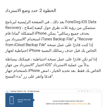
الخطوة 2: حدد وضع الاسترداد
بعد ذلك ، في الصفحة الرئيسية لبرنامج FoneDog iOS Data
Recovery ، ستتمكن من رؤية ثلاث طرق حول كيفية إصلاح
المشكلة "لماذا قام iPhone بحذف جميع رسائلي". يمكن
استخدام "الاسترداد من iTunes Backup File" و "Recover
from iCloud Backup File" إذا كنت قادرًا على عمل نسخة
احتياطية لجهاز iPhone الخاص بك قبل حذف رسائلك النصية.
إذا لم تكن قادرًا على عمل نسخة احتياطية ، فيمكنك ببساطة
اختيار "الاسترداد من جهاز iOS" بدلاً من عملية الاسترداد
باستخدام جهاز iPhone الخاص بك فقط. بعد تحديد الخيار ، امض
قدمًا وانقر على زر "بدء المسح".