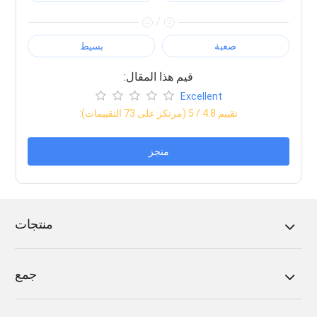
/
صعبة
بسيط
:قيم هذا المقال
Excellent
:تقييم
4.8
/ 5 (مرتكز على
73
التقييمات)
منجز
منتجات
جمع