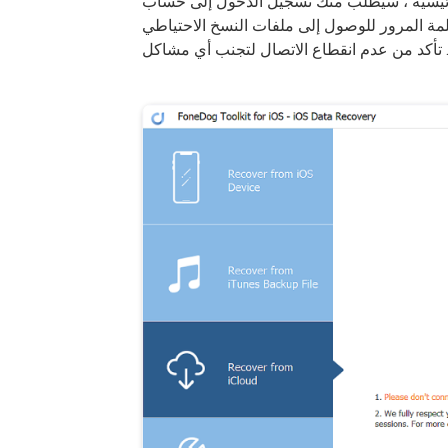
 سيُطلب منك تسجيل الدخول إلى حساب iCloud الخاص بك.