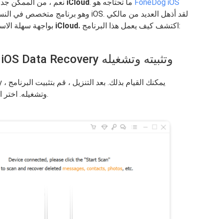
FoneDog iOS
. ما تحتاجه هو
انتقائي استعادة محتويات النسخ الاحتياطي على iCloud
نعم ، من الممكن جدا
اكتشف كيف يعمل هذا البرنامج:
باستخدام استرداد iCloud.
iOS بواجهة سهلة ال
الخطوة 1. قم بتنزيل FoneDog iOS Data Recovery وتثبيته وتشغيله
وتشغيله. اختر استعادة البيانات عندما تصل إلى القائمة الرئيسية.