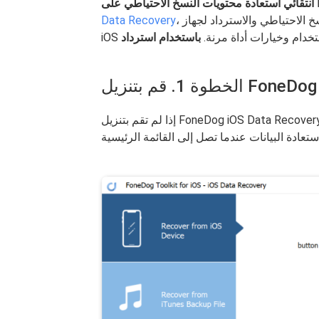
، وهو برنامج متخصص في النسخ الاحتياطي والاسترداد لجهاز iOS. لقد أذهل العديد من مالكي
Data Recovery
استخدام وخيارات أداة مرنة.
إذا لم تقم بتنزيل FoneDog iOS Data Recovery ، يمكنك القيام بذلك. بعد التنزيل ، قم بتثبيت البرنامج