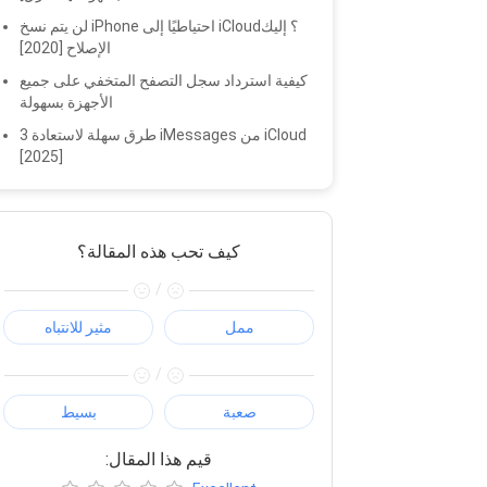
لن يتم نسخ iPhone احتياطيًا إلى iCloud؟ إليك
الإصلاح [2020]
كيفية استرداد سجل التصفح المتخفي على جميع
الأجهزة بسهولة
3 طرق سهلة لاستعادة iMessages من iCloud
[2025]
كيف تحب هذه المقالة؟
/
ممل
مثير للانتباه
/
صعبة
بسيط
:قيم هذا المقال