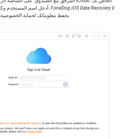
المرفق مع الصندوق. على الشاشة الرئيسية ،
لا
FoneDog iOS Data Recovery
أدخل اسم المستخدم وكلمة المرور للوصول إلى ملفات النسخ الاحتياطي.
يحفظ معلوماتك لحماية الخصوصية. تأكد من عدم انقطاع الاتصال لتجنب أي مشاكل.