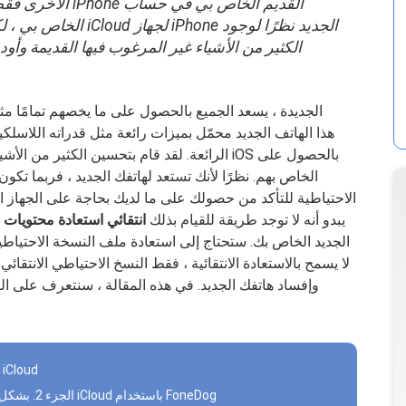
الأخرى فقط. لقد ت
الكثير من الأشياء غير المرغوب فيها القديمة وأو
الرائعة. لقد قام بتحسين الكثير من الأشياء من 
الاحتياطية للتأكد من حصولك على ما لديك بحاجة على الجهاز 
تطبيقاتك ومحتوياتك الأخرى على iCloud ، يبدو أنه لا توجد طريقة للقيام بذلك
انتقائي استعادة محتويات 
وإفساد هاتفك الجديد. في هذه المقالة ، سنتعرف على ا
الجزء 1. محتويات النسخ الاحتياطي الانتقائي إلى iCloud
الجزء 2. بشكل انتقائي استعادة محتويات النسخ الاحتياطي على iCloud باستخدام FoneDog