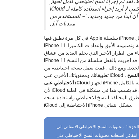
م إجراء نسخ احتياطي كامل لجهاز iPhone القديم الخاص بي في حساب
iCloud الخاص بي ، لكنني لا أريد إجراء استعادة كاملة لـ iCloud لجهاز iPhone الجديد نظرًا لوجود
د أن أبدأ من جديد وجديد. "~ المستخدم من
منتديات آبل
في كل مرة تطلق فيها Apple سلسلة iPhone الجديدة ، يسعد الجميع بالحصول على ما يخصهم تمامًا مثل
iPhone 11. هذا الهاتف الجديد محمّل بميزات رائعة مثل قدراته اللاسلكية وتصميمه الأنيق وإعدادات الكاميرا
الطراز الأخير الذي يحلم العديد من عشاق iOS بالحصول على
iPhone 11 الخاص بهم. نظرًا لأنك تستعد لهاتفك الجديد ، فربما تكون قد أجريت بالفعل سلسلة من النسخ
الجديد. ومع ذلك ، قمت بعمل نسخة احتياطية من
النسخ
لجهاز iPhone الجديد الخاص بك. ستحتاج إلى استعادة ملف النسخة الاحتياطية بالكامل
الاحتياطي على iCloud
لأن iCloud لا يسمح بالاستعادة الانتقائية ، فقط النسخ الاحتياطي الانتقائي. قد يتسبب هذا في مشكلة في العلبة
لطرق المختلفة للنسخ الاحتياطي واستعادة نسخة
iCloud الاحتياطية إلى iPhone بشكل انتقائي.