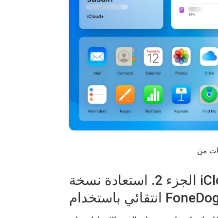
الجزء 2. استعادة نسخة iCloud الاحتياطية إلى iPhone بشكل
نتقائي باستخدام FoneDog