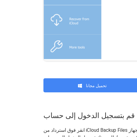
تحميل مجانا
انقر فوق استرداد من iCloud Backup Files وقم بتوصيل جهاز iPhone 7 الجديد الخاص بك باستخدام كابل USB