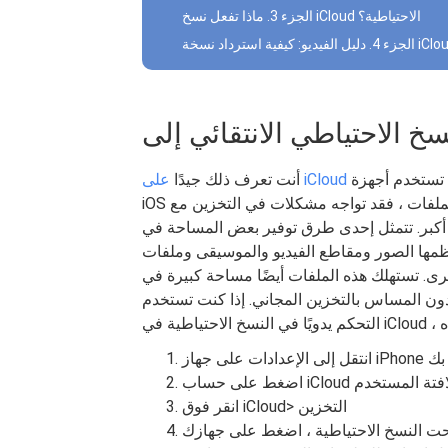
الجزء 3. ماذا تفعل نسخ iCloud الاحتياطية؟
يحتوي على مساحة خالية تبلغ 5 غيغابايت فقط ، لذلك إذا كنت تستخدم أجهزة
على iCloud
أنت تعرف ذلك جيدًا
iOS متعددة ولديك الكثير من التطبيقات والملفات ، فقد تواجه مشكلات في التخزين مع iCloud الخاص بك
 أكبر. تتمثل إحدى طرق توفير بعض المساحة في
عظمها الصور ومقاطع الفيديو والموسيقى وملفات
ك هذه الملفات أيضًا مساحة كبيرة في iCloud. ومع ذلك ، هناك خيار في iCloud يمكنك
س بالتخزين المجاني. إذا كنت تستخدم iOS 10.3 ، فيمكنك
iPho الخاص بك
خاص بك أو لافتة المستخدم
انقر فوق iCloud> التخزين
حت النسخ الاحتياطية ، اضغط على جهازك