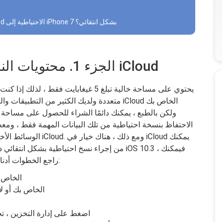
الجزء 4. دليل الفيديو: كيفية استرداد نسخة iCloud الاحتياطية إلى iPhone 7 بشكل انتقائي؟
الجزء 1. محتويات النسخ الاحتياطي الانتقائي إلى iCloud
ولكن بالطبع ، يمكنك دائمًا الشراء للحصول على مساحة
الاحتفاظ بنسخة احتياطية من تلك البيانات المهمة فقط ، وم
الوسائط الأخرى. تستهل
من إجراء نسخ احتياطية بشكل انتقائي دون المسا
التحكم يدويًا في النسخ الاحتياطية في iCloud ، راجع الخطوات أدناه:
انتقل إلى الإعدادات على جهاز ne
اضغط على حساب iCloud ال
اضغط على إدارة التخزين ، ت