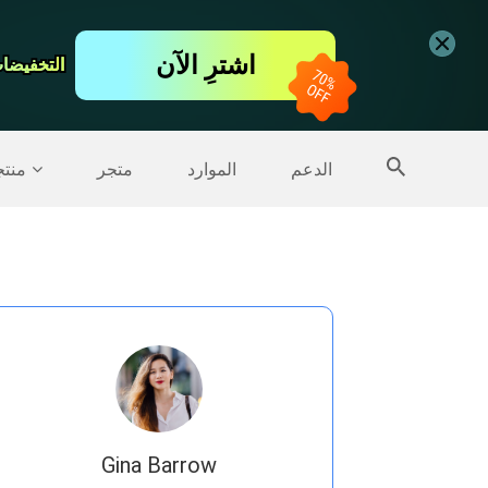
اشترِ الآن
التخفيضات ت
التخفيضات ت
المزيد من المنتجات
الدعم
الموارد
متجر
منت
Gina Barrow