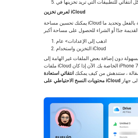
لعرض تخزين iCloud
يمكنك تحسين مساحة iCloud المخصصة ببساطة عن طريق التحقق من المساحة المستهلكة بالفعل وتحديد ما
اذهب إلى الإعدادات> عام
التخزين واستخدام iCloud
ة بسهولة دون إضافة بعض الملفات غير الهامة إلى
ملفات iCloud الخاصة بك. الآن إذا كان iPhone 7 الجديد جاهزًا ولديك جميع ملفات النسخ الاحتياطي اللازمة
المقالة ، ستندهش من كيف يمكنك
انتقائي استعادة
محتويات النسخ الاحتياطي على iCloud