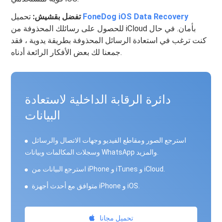
FoneDog iOS Data Recovery
تحميل
تفضل بقشيش:
للحصول على رسائلك المحذوفة من iCloud بأمان. في حال
كنت ترغب في استعادة الرسائل المحذوفة بطريقة يدوية ، فقد
جمعنا لك بعض الأفكار الرائعة أدناه.
دائرة الرقابة الداخلية لاستعادة
البيانات
استرجع الصور ومقاطع الفيديو وجهات الاتصال والرسائل
وسجلات المكالمات وبيانات WhatsApp والمزيد.
استرجع البيانات من iPhone و iTunes و iCloud.
متوافق مع أحدث أجهزة iPhone و iOS.
تحميل مجانا