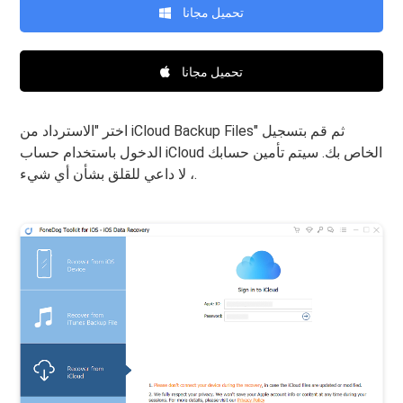
تحميل مجانا
تحميل مجانا
اختر "الاسترداد من iCloud Backup Files" ثم قم بتسجيل
الدخول باستخدام حساب iCloud الخاص بك. سيتم تأمين حسابك
، لا داعي للقلق بشأن أي شيء.