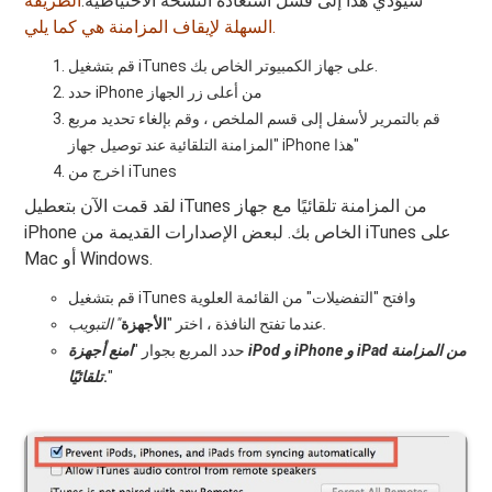
سيؤدي هذا إلى فشل استعادة النسخة الاحتياطية.
الطريقة
السهلة لإيقاف المزامنة هي كما يلي.
قم بتشغيل iTunes على جهاز الكمبيوتر الخاص بك.
حدد iPhone من أعلى زر الجهاز
قم بالتمرير لأسفل إلى قسم الملخص ، وقم بإلغاء تحديد مربع
"المزامنة التلقائية عند توصيل جهاز iPhone هذا"
اخرج من iTunes
لقد قمت الآن بتعطيل iTunes من المزامنة تلقائيًا مع جهاز
iPhone الخاص بك. لبعض الإصدارات القديمة من iTunes على
Mac أو Windows.
قم بتشغيل iTunes وافتح "التفضيلات" من القائمة العلوية
" التبويب.
عندما تفتح النافذة ، اختر "
الأجهزة
حدد المربع بجوار "
امنع أجهزة iPod و iPhone و iPad من المزامنة
"
.
تلقائيًا