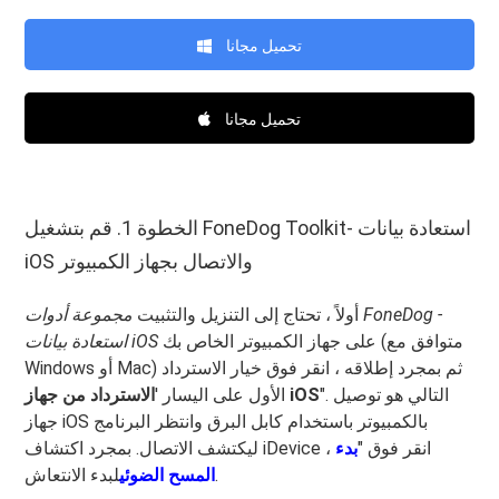
تحميل مجانا
تحميل مجانا
الخطوة 1. قم بتشغيل FoneDog Toolkit- استعادة بيانات
iOS والاتصال بجهاز الكمبيوتر
أولاً ، تحتاج إلى التنزيل والتثبيت
مجموعة أدوات FoneDog -
على جهاز الكمبيوتر الخاص بك (متوافق مع
استعادة بيانات iOS
Windows أو Mac) ثم بمجرد إطلاقه ، انقر فوق خيار الاسترداد
". التالي هو توصيل
الاسترداد من جهاز iOS
الأول على اليسار '
جهاز iOS بالكمبيوتر باستخدام كابل البرق وانتظر البرنامج
ليكتشف الاتصال. بمجرد اكتشاف iDevice ، انقر فوق "
بدء
لبدء الانتعاش.
المسح الضوئي