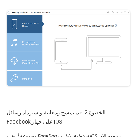
الخطوة 2. قم بمسح ومعاينة واسترداد رسائل
Facebook على جهاز iOS
سيقوم الآن
مجموعة أدوات FoneDog - استعادة بيانات iOS