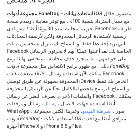
مضمون فعّال
مجموعة أدوات FoneDog - استعادة بيانات iOS
مع معدل استرداد بنسبة 100٪ ، مع توفر معاينة ، ويقدم نسخة
تجريبية مجانية لمدة 30 يومًا أيضًا! ليس لدى Facebook طريقة
رسمية لاستعادة الرسائل المحذوفة ولكن لأرشفة المحادثات
التي تريد إخفاءها فقط أو السماح لك بتنزيل نسخة من بيانات
Facebook الخاصة بك. لقد أعلنوا عمليًا أنهم لا يخزنون الرسائل
على خوادمهم ، لذا بمجرد حذف محادثة ، ستختفي نهائيًا. ومع
ذلك ، مع ظهور برامج الانتعاش مثل
مجموعة أدوات FoneDog -
يمكنك الآن استعادة رسائل Facebook
استعادة بيانات iOS ،
المحذوفة بسهولة عن طريق توصيل iDevice الخاص بك فقط
والسماح للبرنامج بفحصها بالكامل بحثًا عن الرسائل المحذوفة
والملفات الأخرى. بصرف النظر عن رسائل Facebook ، يمكنك
أيضًا استعادة جهات الاتصال ،
رسائل
، رسائل ومرفقات
WhatsApp ، صور ،
أشرطة الفيديو
، وغيرها الكثير.
مجموعة
متوافق أيضًا مع أحدث
أدوات FoneDog - استعادة بيانات iOS
أجهزة iPhone X و iPhone 8 و 8Plus.