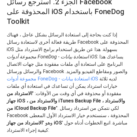
الجزء 2. استرجع رسائل Facebook
المحذوفة على iOS باستخدام FoneDog
Toolkit
إذا كنت بحاجة إلى استعادة الرسائل بشكل عاجل ، فهناك
طريقة فعالة أخرى لاستعادة رسائل Facebook المحذوفة على
iOS بسهولة. هذا عن طريق استخدام برامج الاسترداد مثل
. يساعدك هذا
مجموعة أدوات FoneDog - استعادة بيانات iOS
البرنامج على استعادة أي ملفات مفقودة مثل جهات الاتصال
والرسائل ورسائل Facebook والصور ومقاطع الفيديو والمزيد.
لديه ثلاثة
مجموعة أدوات FoneDog - استعادة بيانات iOS
خيارات استرداد يمكن أن تساعدك في استعادة أي ملفات
مفقودة أو محذوفة في أي وقت من الأوقات: "
الاسترداد من
جهاز iOS ، والاسترداد من iTunes Backup File ، والاسترداد
". لكي نتمكن من استرداد رسائل
من iCloud Backup File
Facebook المحذوفة ، سنستخدم خيار الاسترداد الأول المعطى
' مباشرة. اتبع الخطوات أدناه حول
الاسترداد من جهاز iOS
وهو "
كيفية إجراء الاسترداد: