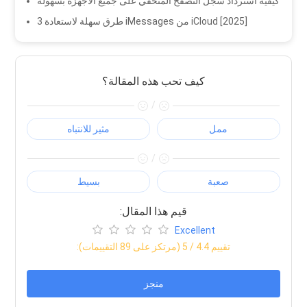
كيفية استرداد سجل التصفح المتخفي على جميع الأجهزة بسهولة
3 طرق سهلة لاستعادة iMessages من iCloud [2025]
كيف تحب هذه المقالة؟
/
ممل
مثير للانتباه
/
صعبة
بسيط
:قيم هذا المقال
Excellent
:تقييم
4.4
/ 5 (مرتكز على
89
التقييمات)
منجز