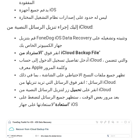
المفقودة
يدعم جميع أجهزة iOS
ليس له حدود على إصدارات نظام التشغيل المختارة
إليك إجراء تنزيل الرسائل النصية من iCloud:
قم بتنزيل FoneDog iOS Data Recovery وتثبيته وتشغيله على
جهاز الكمبيوتر الخاص بك
"
الاسترداد من iCloud Backup File
انقر فوق "
أدخل تفاصيل تسجيل الدخول إلى حساب iCloud ، والتي تتضمن
معرف Apple وكلمة المرور
تظهر جميع ملفات النسخ الاحتياطي على الشاشة ، بما في ذلك
الرسائل ؛ انقر فوق الرسائل التي تريد تنزيلها من iCloud.
زر لتنزيل الرسائل النصية من iCloud
انقر على
تحميل
بعد مرور بعض الوقت ، ستظهر جميع الرسائل لتضغط على
"لاستعادتها على جهاز iOS
"
استعادة