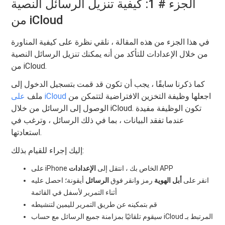
الجزء # 1: كيفية تنزيل الرسائل النصية
من iCloud
في هذا الجزء من هذه المقالة ، نلقي نظرة على كيفية المناورة
من خلال الإعدادات للتأكد من أنه يمكنك تنزيل الرسائل النصية
من iCloud.
كما ذكرنا سابقًا ، يجب أن تكون قد قمت بتسجيل الدخول إلى
اجعلها وظيفة التخزين الافتراضية لتتمكن من
على iCloud
ملف
الوصول إلى الرسائل من خلال iCloud. تكون الوظيفة مفيدة
عندما تفقد البيانات ، بما في ذلك الرسائل ، وترغب في
استعادتها.
إليك إجراء للقيام بذلك:
APP
الإعدادات
على iPhone الخاص بك ، انتقل إلى
انقر على
أبل الهوية
رمز وانقر فوق
الرسائل
أيقونة؛ احصل عليه
أثناء التمرير لأسفل في القائمة
قم بتمكينه عن طريق التمرير لليمين لتنشيطه
سيقوم تلقائيًا بمزامنة جميع الرسائل مع حساب iCloud المرتبط بـ