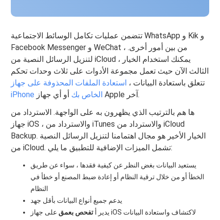
تتضمن عمليات تكامل الوسائط الاجتماعية WhatsApp و Kik و
Facebook Messenger و WeChat ، من بين أمور أخرى.
لتنزيل الرسائل النصية من iCloud ، يمكنك استخدام الخيار
الثالث الآن حيث تعمل مجموعة الأدوات على ثلاث وحدات تحكم
تتعلق باستعادة البيانات ،
استعادة الملفات المحذوفة على جهاز
أو أي جهاز Apple آخر.
iPhone الخاص بك
ها هم بالترتيب الذي يظهرون به على الواجهة. الاسترداد من
جهاز iOS ، والاسترداد من iTunes والاسترداد من iCloud
Backup. الخيار الأخير هو مجال اهتمامنا لتنزيل الرسائل النصية
من iCloud. تشمل الميزات الإضافية للتطبيق ما يلي:
يستعيد البيانات بغض النظر عن كيفية فقدها ، سواء عن طريق
الخطأ أو من خلال ترقية النظام أو إعادة ضبط المصنع أو خطأ في
النظام
يدعم جميع أنواع البيانات بأقل جهد
يدير أ
تفحص بعمق
على جهاز iOS لاكتشاف واستعادة البيانات