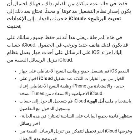
فقط في حالة عدم تمكنك من القيام بذلك ، فهناك احتمال أن
يكون إصدار نظام التشغيل مدعومًا أو محدثًا. تحتاج بعد ذلك إلى
تحديثه بالذهاب إلى
الإعدادات> iCloud> تحديث البرنامج>
.
تحديث
في هذه المرحلة ، يعني هذا أنه تم حفظ جميع رسائلك على
حساب iCloud. قد يكون لديك هاتف جديد وترغب في الحصول
على الرسائل على أحدث جهاز يعمل بنظام iOS. إليك إجراء
تنزيل الرسائل النصية من iCloud.
قم بتشغيل جميع وظائف النسخ الاحتياطي على جهاز iOS القديم
الخيار من بين الخيارات الثلاثة عند تشغيل
على iCloud
اختيار
وظيفة النسخ الاحتياطي: إعداد iPhone جديد ، والاستعادة من
نسخة iTunes الاحتياطية والاستعادة من iCloud.
قم بتسجيل الدخول إلى حساب iCloud باستخدام ملف
أبل الهوية
وتسجيل الدخول مع التفاصيل
ستظهر قائمة بجميع البيانات على الشاشة لتختار ؛ في هذه الحالة ،
اختر
رسائل
انقر
تحميل
لتتمكن من تنزيل الرسائل النصية من iCloud وعرضها
في وضع عدم الاتصال