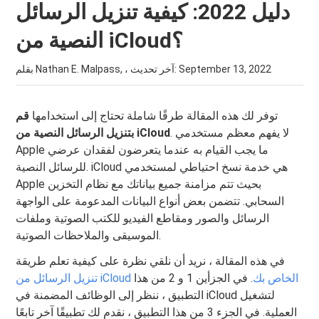
دليل 2022: كيفية تنزيل الرسائل
النصية من iCloud؟
September 13, 2022
بقلم Nathan E. Malpass, ، آخر تحديث:
توفر لك هذه المقالة طرقًا شاملة تحتاج إلى استخدامها
قم
. لا يفهم معظم مستخدمي
بتنزيل الرسائل النصية من iCloud
Apple ما يجب القيام به عندما يتعرضون لفقدان عرضي
للرسائل النصية. iCloud هي خدمة نسخ احتياطي لمستخدمي
Apple بحيث تتم مزامنة جميع بياناتك مع نظام التخزين
السحابي. تتضمن بعض أنواع البيانات المدعومة على الواجهة
الرسائل والصور ومقاطع الفيديو للكتب الصوتية وملفات
الموسيقى والملاحظات الصوتية.
في هذه المقالة ، نريد أن نلقي نظرة على كيفية تعلم طريقة
تنزيل الرسائل من iCloud الخاص بك
. في الجزأين 1 و 2 من هذا
التطبيق ، ننظر إلى الوظائف المضمنة في iCloud لتشغيل
العملية. في الجزء 3 من هذا التطبيق ، نقدم لك تطبيقًا آخر تابعًا