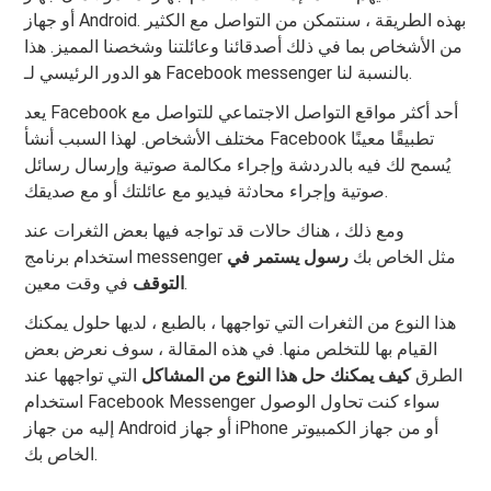
أو جهاز Android. بهذه الطريقة ، سنتمكن من التواصل مع الكثير
من الأشخاص بما في ذلك أصدقائنا وعائلتنا وشخصنا المميز. هذا
هو الدور الرئيسي لـ Facebook messenger بالنسبة لنا.
يعد Facebook أحد أكثر مواقع التواصل الاجتماعي للتواصل مع
مختلف الأشخاص. لهذا السبب أنشأ Facebook تطبيقًا معينًا
يُسمح لك فيه بالدردشة وإجراء مكالمة صوتية وإرسال رسائل
صوتية وإجراء محادثة فيديو مع عائلتك أو مع صديقك.
ومع ذلك ، هناك حالات قد تواجه فيها بعض الثغرات عند
استخدام برنامج messenger مثل الخاص بك
رسول
يستمر في
في وقت معين.
التوقف
هذا النوع من الثغرات التي تواجهها ، بالطبع ، لديها حلول يمكنك
القيام بها للتخلص منها. في هذه المقالة ، سوف نعرض بعض
الطرق
كيف يمكنك حل هذا النوع من المشاكل
التي تواجهها عند
استخدام Facebook Messenger سواء كنت تحاول الوصول
إليه من جهاز Android أو جهاز iPhone أو من جهاز الكمبيوتر
الخاص بك.