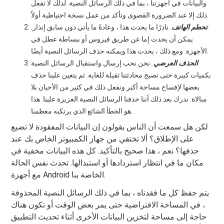
والبيانات في أجهزتنا ، بما في ذلك الرسائل النصية. لذلك لا تفعل
ذلك إلا عند الضرورة القصوى وتأكد من عمل نسخة احتياطية أولاً.
تحطم الهاتف
. نادرًا ما يحدث هذا ، وعادةً ما يأتي دون سابق إنذار.
يمكن أن يحدث إما عن طريق فيروس أو ببساطة عطل في
الأجهزة. ومع ذلك ، يحدث هذا ويمكنه حذف الرسائل النصية أيضًا.
الحذف العرضي
.
نحن نحب إرسال واستقبال الرسائل النصية
بكميات كبيرة حتى تصبح محادثتنا ثقيلة للغاية. ثم يتعين علينا حذف
بعضها لإفساح مساحة أكبر ونفعل ذلك في كثير من الأحيان بلا
مبالاة. ندرك بعد ذلك أننا حذفنا الرسائل النصية العزيزة علينا. هذا
هو الخطأ الشائع الذي يرتكبه معظمنا.
لكن هل سمعت أن الناس يقولون إن البيانات المفقودة لا تضيع
على الإطلاق؟ ألا تختفي من جهاز الكمبيوتر الخاص بك عند
حذفها؟ نعم ، هذا صحيح بالتأكيد. كل هذه البيانات مخفية في
مكان ما في انتظار استردادها أو استبدالها. تحدث نفس الحالة
مع أجهزة Android الخاصة بنا.
يتم حفظ كل ما فقدناه ، بما في ذلك الرسائل النصية المحذوفة
، في المساحة الافتراضية حتى يمر بعض الوقت أو تكون هناك
حاجة إلى مساحة لتخزين البيانات الأخرى أثناء تحديث التطبيق