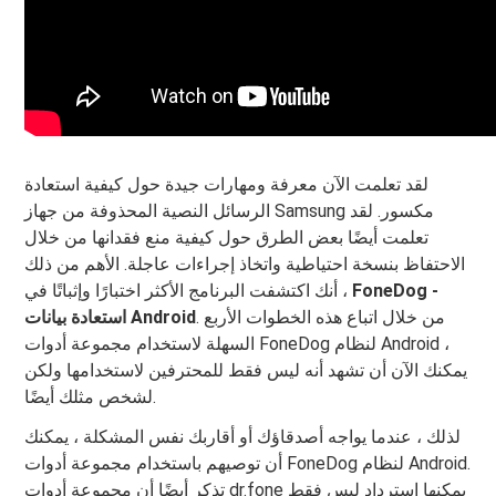
لقد تعلمت الآن معرفة ومهارات جيدة حول كيفية استعادة
الرسائل النصية المحذوفة من جهاز Samsung مكسور. لقد
تعلمت أيضًا بعض الطرق حول كيفية منع فقدانها من خلال
الاحتفاظ بنسخة احتياطية واتخاذ إجراءات عاجلة. الأهم من ذلك
FoneDog -
، أنك اكتشفت البرنامج الأكثر اختبارًا وإثباتًا في
. من خلال اتباع هذه الخطوات الأربع
استعادة بيانات Android
السهلة لاستخدام مجموعة أدوات FoneDog لنظام Android ،
يمكنك الآن أن تشهد أنه ليس فقط للمحترفين لاستخدامها ولكن
لشخص مثلك أيضًا.
لذلك ، عندما يواجه أصدقاؤك أو أقاربك نفس المشكلة ، يمكنك
أن توصيهم باستخدام مجموعة أدوات FoneDog لنظام Android.
تذكر أيضًا أن مجموعة أدوات dr.fone يمكنها استرداد ليس فقط