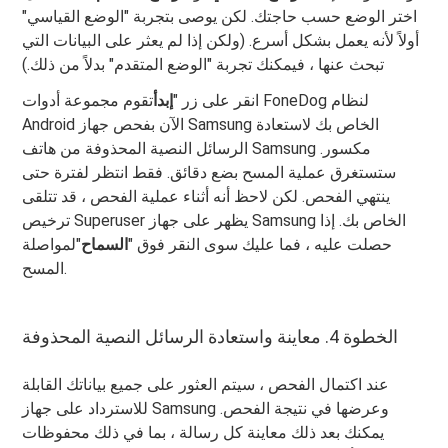
اختر الوضع حسب حاجتك. لكن يوصى بتجربة "الوضع القياسي"
أولاً لأنه يعمل بشكل أسرع. (ولكن إذا لم يعثر على البيانات التي
تبحث عنها ، فيمكنك تجربة "الوضع المتقدم" بدلاً من ذلك.)
انقر على زر "
إبدأ
تقوم مجموعة أدوات FoneDog لنظام
Android الآن بفحص جهاز Samsung الخاص بك لاستعادة
الرسائل النصية المحذوفة من هاتف Samsung مكسور.
ستستغرق عملية المسح بضع دقائق. فقط انتظر لفترة حتى
ينتهي الفحص. لكن لاحظ أنه أثناء عملية الفحص ، قد تتلقى
ترخيص Superuser يظهر على جهاز Samsung الخاص بك. إذا
حصلت عليه ، فما عليك سوى النقر فوق "
السماح
"لمواصلة
المسح.
الخطوة 4. معاينة واستعادة الرسائل النصية المحذوفة
عند اكتمال الفحص ، سيتم العثور على جميع بياناتك القابلة
للاسترداد على جهاز Samsung وعرضها في نتيجة الفحص.
يمكنك بعد ذلك معاينة كل رسالة ، بما في ذلك محفوظات