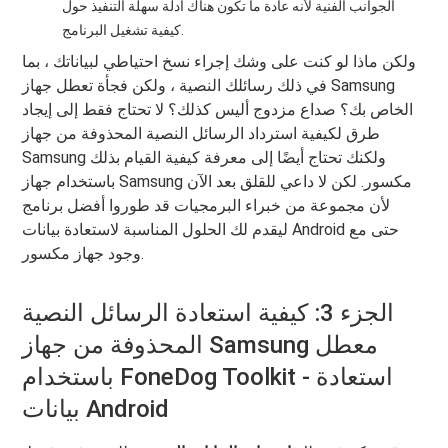
الجوانب الفنية لأنه عادة ما تكون هناك أدلة سهلة التنفيذ حول
كيفية تشغيل البرنامج.
ولكن ماذا لو كنت على وشك إجراء نسخ احتياطي لبياناتك ، بما
في ذلك رسائلك النصية ، ولكن فجأة تعطل جهاز Samsung
الخاص بك؟ صداع مزدوج أليس كذلك؟ لا تحتاج فقط إلى إيجاد
طرق لكيفية استرداد الرسائل النصية المحذوفة من جهاز
Samsung ولكنك تحتاج أيضًا إلى معرفة كيفية القيام بذلك
باستخدام جهاز Samsung مكسور. لكن لا داعي للقلق بعد الآن
لأن مجموعة من خبراء البرمجيات قد طوروا أفضل برنامج
ليقدم لك الحلول المناسبة لاستعادة بيانات Android حتى مع
وجود جهاز مكسور.
الجزء 3: كيفية استعادة الرسائل النصية
المحذوفة من جهاز Samsung معطل
باستخدام FoneDog Toolkit - استعادة
بيانات Android