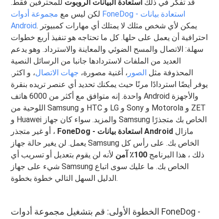
قد تفكر في ذلك
استعادة البيانات الروبوت
للمحترفين فقط.
لكن ليس مع
مجموعة أدوات FoneDog - استعادة بيانات
. يمكن لأي شخص مثلك لا يمتلك أي مهارات كمبيوتر
Android
احترافية أن يعمل على حلها. كل ما تحتاجه هو تنفيذ أربع خطوات
سهلة: الاتصال والمسح الضوئي والمعاينة والاسترداد. وهو يدعم
العديد من الملفات لاستردادها جانبا من الرسائل النصية
المحذوفة مثل
الصور
، أغنية مصورة،
جهات الاتصال
، و اكثر.
يوفر أيضًا استردادًا مرنًا حيث يمكنك تحديد أي عنصر تريده بنقرة
واحدة. إنه متوافق مع أكثر من 6000 هاتف Android والأجهزة
اللوحية من Samsung و HTC و LG و Sony و Motorola و ZET
و Huawei والمزيد. سواء كان جهاز Samsung الخاص بك متجذرًا
مازال
FoneDog - استعادة بيانات Android
أو غير متجذر ،
يعمل. لن يغير حالة جهاز Samsung الخاص بك. على رأس كل
ذلك ، هذا البرنامج
100٪ آمن
لأنه لن يقوم بتعديل أو تسريب أي
شيء على جهاز Samsung الخاص بك. ما عليك سوى اتباع
الدليل السهل التالي خطوة بخطوة.
الخطوة الأولى: قم بتشغيل مجموعة أدوات FoneDog -