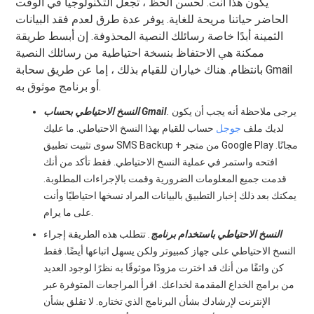
يكون هذا أنت. لحسن الحظ ، تجعل التكنولوجيا في الوقت
الحاضر حياتنا مريحة للغاية. يوفر عدة طرق لعدم فقد البيانات
الثمينة أبدًا خاصة رسائلك النصية المحذوفة. إن أبسط طريقة
ممكنة هي الاحتفاظ بنسخة احتياطية من رسائلك النصية
بانتظام. هناك خياران للقيام بذلك ، إما عن طريق سحابة Gmail
أو برنامج موثوق به.
يرجى ملاحظة أنه يجب أن يكون
.
النسخ الاحتياطي بحساب Gmail
لديك ملف
جوجل
حساب للقيام بهذا النسخ الاحتياطي. ما عليك
سوى تثبيت تطبيق SMS Backup + من متجر Google Play مجانًا.
افتحه واستمر في عملية النسخ الاحتياطي. فقط تأكد من أنك
قدمت جميع المعلومات الضرورية وقمت بالإجراءات المطلوبة.
يمكنك بعد ذلك إخبار التطبيق بالبيانات المراد نسخها احتياطيًا وأنت
على ما يرام.
النسخ الاحتياطي باستخدام برنامج
.
تتطلب هذه الطريقة إجراء
النسخ الاحتياطي على جهاز كمبيوتر ولكن يسهل اتباعها أيضًا. فقط
كن واثقًا من أنك قد اخترت مزودًا موثوقًا به نظرًا لوجود العديد
من برامج الخداع المقدمة لخداعك. اقرأ المراجعات المتوفرة عبر
الإنترنت لإرشادك بشأن البرنامج الذي تختاره. لا تقلق بشأن