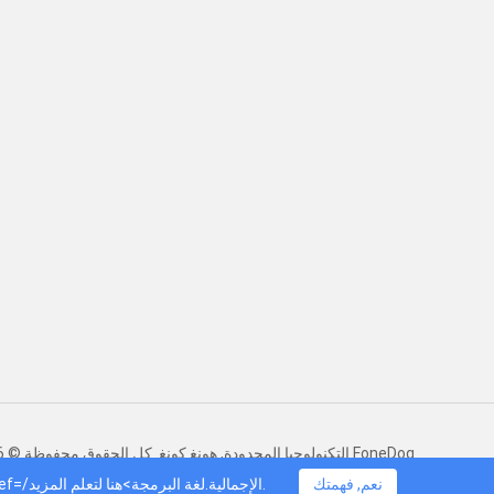
التكنولوجيا المحدودة, هونغ كونغ. كل الحقوق محفوظة.© 2016-2026 FoneDog
نعم, فهمتك
يستخدم FoneDogملفات تعريف الارتباط لضمان حصولك على أفضل تجربة على موقعنا. انقر <عنوان=هنا صف دراسي=ملفات تعريف الارتباط href=/الإجمالية.لغة البرمجة>هنا لتعلم المزيد.