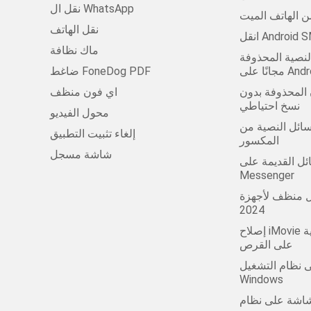
نقل ال WhatsApp
من الهاتف الميت
نقل الهاتف
ماك نظافة
لنصية المحذوفة
على Android
ضاغط FoneDog PDF
ن المحذوفة بدون
اي فون منظف
نسخ احتياطي
محول الفيديو
ل النصية من Android
إلغاء تثبيت التطبيق
المكسور
شاشة مسجل
لقديمة على Facebook
Messenger
ظف لأجهزة Mac في عام
2024
إصلاح iMovie لا توجد مساحة كافية
على القرص
 نظام التشغيل
Windows