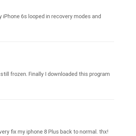
 My iPhone 6s looped in recovery modes and
s still frozen. Finally I downloaded this program
ery fix my iphone 8 Plus back to normal. thx!